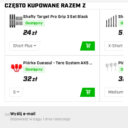
CZĘSTO KUPOWANE RAZEM Z
Shafty Target Pro Grip 3 Set Black
Shaf
ck
Dostępny
Dos
24
5
zł
z
Short Plus
X-Short
DODAJ DO KOSZYK
Piórka Cuesoul - Tero System AK5 Ro
Piór
st Teardrop - Red
Dostępny
Dos
32
32
zł
S
Medium
DODAJ DO KOSZYK
Wyślij e-mail
Odpowiedź w ciągu 1 dnia roboczego