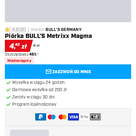
4.8
[
8
]
Marka
:
BULL'S GERMANY
4.8 gwiazdki oceny
Piórka BULL'S Metrixx Magma
4
,
40
zł
8 zł
Oszczędzasz
45%
!
Niedostępny
ZADZWOŃ DO MNIE
Wysyłka w ciągu 24 godzin
Darmowa wysyłka od 250 zł
Zwroty w ciągu 30 dni
Program lojalnościowy
+
4