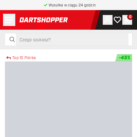
Wysyłka w ciągu 24 godzin
Menu
0
Konto
Moja lista 
Kos
powrót do strony głównej
szukaj
szukaj
-
45
%
Top 10 Piórka