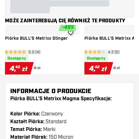
MOŻE ZAINTERESUJĄ CIĘ RÓWNIEŻ TE PRODUKTY
-
45
%
dodaj do listy życzeń
Piórka BULL'S Metrixx Stinger
Piórka BULL'S Metrixx Ad
otwórz panel recenzji
5.0 (4)
otwórz panel rec
4.2 (5)
5 gwiazdki oceny
4.2 gwiazdki oceny
Dostępny
Dostępny
4
,
4
,
40
40
zł
zł
8 zł
8 zł
INFORMACJE O PRODUKCIE
Piórka BULL'S Metrixx Magma Specyfikacje:
Kolor Piórka:
Czerwony
Kształt Piórka:
Standard
Temat Piórka:
Marki
Materiał Piórek:
150 Micron