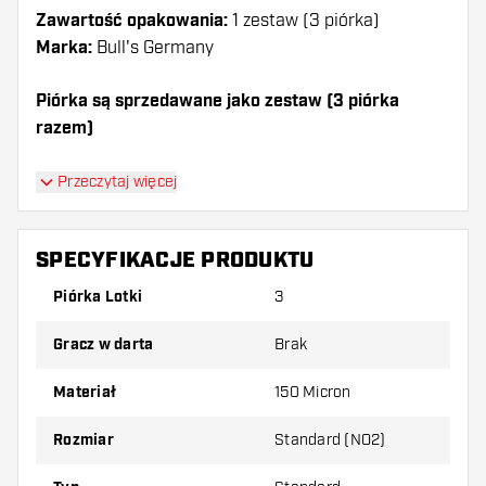
Zawartość opakowania:
1 zestaw (3 piórka)
Marka:
Bull's Germany
Piórka są sprzedawane jako zestaw (3 piórka
razem)
Dartshopper tip!
Przeczytaj więcej
Upewnij się, że masz pod ręką dużo piórek i
shaftów. Mogą one zostać uszkodzone lub
SPECYFIKACJE PRODUKTU
złamane w wyniku użytkowania.
Piórka Lotki
3
Wypróbuj inny kształt, materiał lub grubość
Gracz w darta
Brak
piórek, aby dowiedzieć się, który wariant
najbardziej Ci odpowiada!
Materiał
150 Micron
Rozmiar
Standard (NO2)