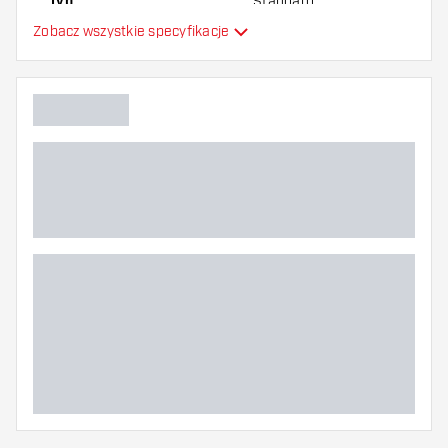
Typ
Standard
Zobacz wszystkie specyfikacje
Elastyczność
Główny kolor