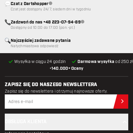
Czat z Dartshopper
Obsługa klienta niedostępna
Czat jest dostępny 24/7, siedem dni w tygodniu
Zadzwoń do nas +48 223-07-94-89
Obsługa klienta niedostępna
Dostępny od 10:00 do 17:00 (pon.-pt.)
Najczęściej zadawane pytania
Natychmiastowa odpowiedź
Wysyłka w ciągu 24 godzin
Darmowa wysyłka
od 250 zł
•
140.000+ Oceny
ZAPISZ SIĘ DO NASZEGO NEWSLETTERA
Zapisz się do newslettera i otrzymuj najnowsze oferty.
Zap
OBSŁUGA KLIENTA