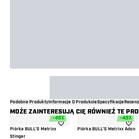
Podobne Produkty
Informacje O Produkcie
Specyfikacje
Recenz
MOŻE ZAINTERESUJĄ CIĘ RÓWNIEŻ TE PR
-
45
%
-
45
%
dodaj do listy życzeń
dodaj d
Piórka BULL'S Metrixx
Piórka BULL'S Metrixx Adon
Stinger