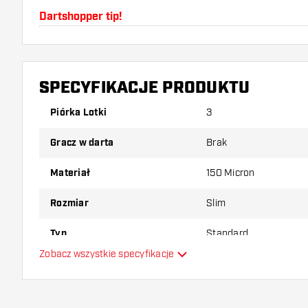
Dartshopper tip!
Upewnij się, że masz pod ręką dużo piórek i shaftó
uszkodzone lub złamane w wyniku użytkowania.
SPECYFIKACJE PRODUKTU
Wypróbuj inny kształt, materiał lub grubość piórek, 
Piórka Lotki
3
który wariant najbardziej Ci odpowiada!
Gracz w darta
Brak
Materiał
150 Micron
Rozmiar
Slim
Typ
Standard
Zobacz wszystkie specyfikacje
Elastyczność
Główny kolor