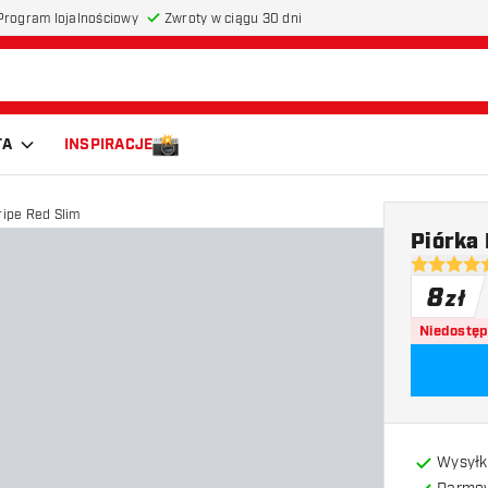
Program lojalnościowy
Zwroty w ciągu 30 dni
TA
INSPIRACJE
ripe Red Slim
Piórka
5 gwiazdki
8
zł
Niedostę
Wysyłk