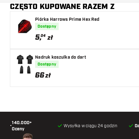
CZĘSTO KUPOWANE RAZEM Z
Piórka Harrows Prime Hex Red
Dostępny
5
,
04
zł
Nadruk koszulka do dart
Dostępny
66
zł
140.000+
•
Wysyłka w ciągu 24 godzin
D
Oceny