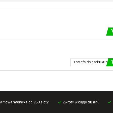
1 strefa do nadruku
armowa wysyłka
od 250 złoty
Zwroty w ciągu
30 dni