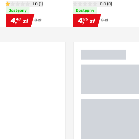
zji
otwórz panel recenzji
1.0 (1)
otwórz panel recenzj
0.0 (0)
1 gwiazdki oceny
0 gwiazdki oceny
Dostępny
Dostępny
4
,
4
,
40
95
zł
zł
8 zł
9 zł
)