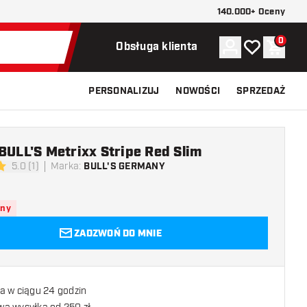
140.000+ Oceny
0
Konto
Moja lista ży
Koszy
Obsługa klienta
PERSONALIZUJ
NOWOŚCI
SPRZEDAŻ
 BULL'S Metrixx Stripe Red Slim
5.0 (1)
Marka
:
BULL'S GERMANY
 oceny
pny
ZADZWOŃ DO MNIE
a w ciągu 24 godzin