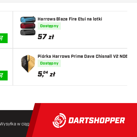
Harrows Blaze Fire Etui na lotki
Dostępny
57
zł
DODAJ DO KOSZYKA
Piórka Harrows Prime Dave Chisnall V2 NO6
Dostępny
5
,
04
zł
DODAJ DO KOSZYKA
Wysyłka w ciągu 24 godzin
Darmowa wysyłka
od 250 złoty