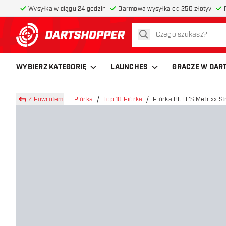
Wysyłka w ciągu 24 godzin
Darmowa wysyłka od 250 złotyv
szukaj
powrót do strony głównej
WYBIERZ KATEGORIĘ
LAUNCHES
GRACZE W DAR
Z Powrotem
Piórka
Top 10 Piórka
Piórka BULL'S Metrixx St