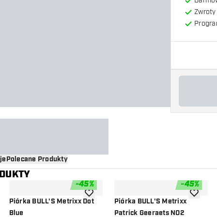
Darmow
Zwroty 
Progra
je
Polecane Produkty
ODUKTY
-
45
%
-
45
%
o listy życzeń
dodaj do listy życzeń
dodaj do 
Piórka BULL'S Metrixx Dot
Piórka BULL'S Metrixx
Blue
Patrick Geeraets NO2