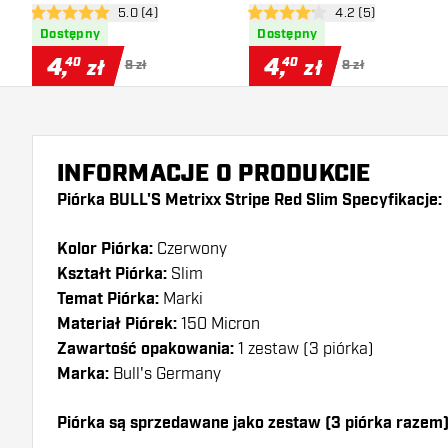
otwórz panel recenzji
5.0 (4)
otwórz panel recen
4.2 (5)
5 gwiazdki oceny
4.2 gwiazdki oceny
Dostępny
Dostępny
4
,
4
,
40
40
zł
zł
8 zł
8 zł
INFORMACJE O PRODUKCIE
Piórka BULL'S Metrixx Stripe Red Slim Specyfikacje:
Kolor Piórka:
Czerwony
Kształt Piórka:
Slim
Temat Piórka:
Marki
Materiał Piórek:
150 Micron
Zawartość opakowania:
1 zestaw (3 piórka)
Marka:
Bull's Germany
Piórka są sprzedawane jako zestaw (3 piórka razem