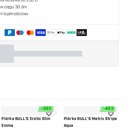
a wysyłka od 250 zł
w ciągu 30 dni
m lojalnościowy
+
2
-
35
%
-
45
%
listy życzeń
dodaj do listy życzeń
dodaj do li
Piórka BULL'S Erotic Slim
Piórka BULL'S Metrix Stripe
P
Emma
Aqua
A