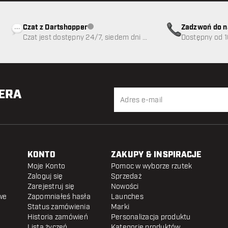
Czat z Dartshopper
Zadzwoń do n
Obsługa klienta niedostępna
Czat jest dostępny 24/7, siedem dni w
89
Dostępny od 1
tygodniu
TERA
KONTO
ZAKUPY & INSPIRACJE
Moje Konto
Pomoc w wyborze rzutek
Zaloguj się
Sprzedaż
Zarejestruj się
Nowości
we
Zapomniałeś hasła
Launches
Status zamówienia
Marki
Historia zamówień
Personalizacja produktu
Lista życzeń
Kategorie produktów