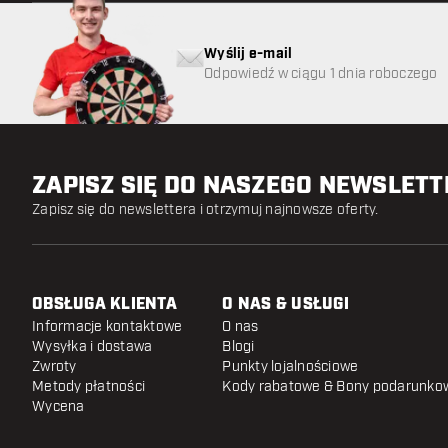
Wyślij e-mail
Odpowiedź w ciągu 1 dnia roboczego
ZAPISZ SIĘ DO NASZEGO NEWSLET
Zapisz się do newslettera i otrzymuj najnowsze oferty.
OBSŁUGA KLIENTA
O NAS & USŁUGI
Informacje kontaktowe
O nas
Wysyłka i dostawa
Blogi
Zwroty
Punkty lojalnościowe
Metody płatności
Kody rabatowe & Bony podarunko
Wycena