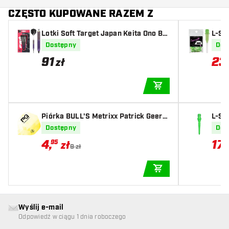
CZĘSTO KUPOWANE RAZEM Z
Lotki Soft Target Japan Keita Ono Br
L-St
ass
Dostępny
Dos
91
23
zł
DODAJ DO KOSZYK
Piórka BULL'S Metrixx Patrick Geera
L-St
ets NO2
n
Dostępny
Dos
4
,
17
95
zł
9 zł
DODAJ DO KOSZYK
Wyślij e-mail
Odpowiedź w ciągu 1 dnia roboczego