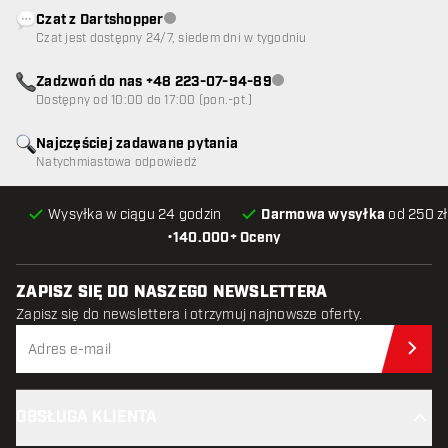
Czat z Dartshopper
Obsługa klienta niedostępna
Czat jest dostępny 24/7, siedem dni w tygodniu
Zadzwoń do nas +48 223-07-94-89
Obsługa klienta niedostępna
Dostępny od 10:00 do 17:00 (pon.-pt.)
Najczęściej zadawane pytania
Natychmiastowa odpowiedź
Wysyłka w ciągu 24 godzin
Darmowa wysyłka
od 250 zł
•
140.000+ Oceny
ZAPISZ SIĘ DO NASZEGO NEWSLETTERA
Zapisz się do newslettera i otrzymuj najnowsze oferty.
Zap
OBSŁUGA KLIENTA