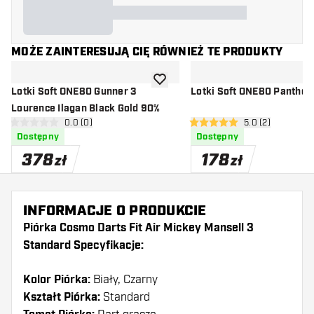
MOŻE ZAINTERESUJĄ CIĘ RÓWNIEŻ TE PRODUKTY
dodaj do listy życzeń
Lotki Soft ONE80 Gunner 3
Lotki Soft ONE80 Panthe
Lourence Ilagan Black Gold 90%
otwórz panel recenzji
0.0 (0)
otwórz panel rec
5.0 (2)
0 gwiazdki oceny
5 gwiazdki oceny
Dostępny
Dostępny
378
178
zł
zł
INFORMACJE O PRODUKCIE
Piórka Cosmo Darts Fit Air Mickey Mansell 3
Standard Specyfikacje:
Kolor Piórka:
Biały, Czarny
Kształt Piórka:
Standard