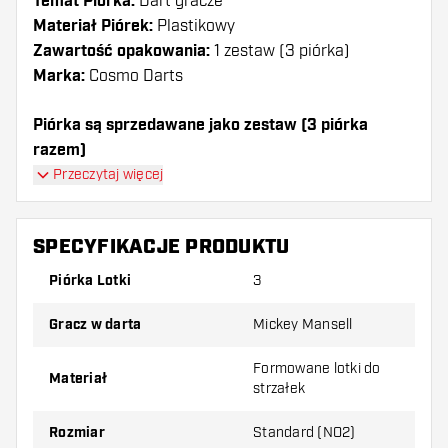
Temat Piórka:
Dart gracze
Materiał Piórek:
Plastikowy
Zawartość opakowania:
1 zestaw (3 piórka)
Marka:
Cosmo Darts
Piórka są sprzedawane jako zestaw (3 piórka
razem)
Piórka Cosmo Darts Fit Air Mickey Mansell 3
Przeczytaj więcej
Standard mają długą żywotność. Te piórka mogą być
używane tylko z shafty Cosmo Fit.
SPECYFIKACJE PRODUKTU
Dartshopper tip!
Piórka Lotki
3
Upewnij się, że masz pod ręką dużo piórek i
Gracz w darta
Mickey Mansell
shaftów. Mogą one zostać uszkodzone lub
złamane w wyniku użytkowania.
Formowane lotki do
Materiał
strzałek
Wypróbuj inny kształt, materiał lub grubość
Rozmiar
Standard (NO2)
piórek, aby dowiedzieć się, który wariant