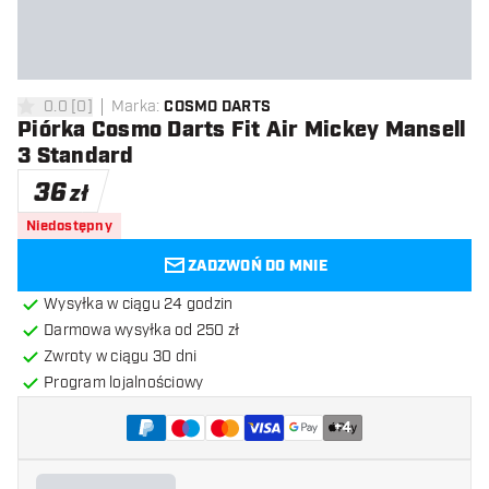
0.0
[
0
]
Marka
:
COSMO DARTS
0 gwiazdki oceny
Piórka Cosmo Darts Fit Air Mickey Mansell
3 Standard
36
zł
Niedostępny
ZADZWOŃ DO MNIE
Wysyłka w ciągu 24 godzin
Darmowa wysyłka od 250 zł
Zwroty w ciągu 30 dni
Program lojalnościowy
+
4