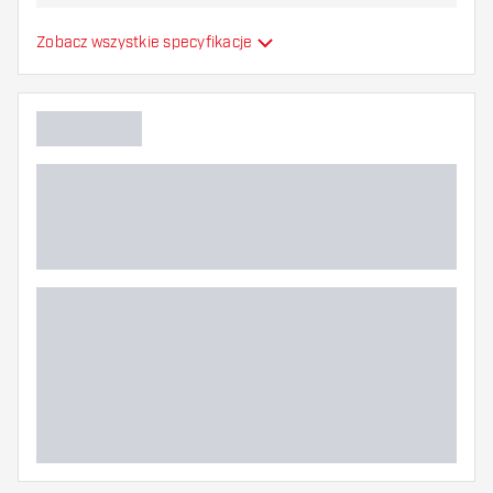
najbardziej Ci odpowiada!
Formowane lotki do
Zobacz wszystkie specyfikacje
Typ
strzałek
Elastyczność
Dodatkowe kolory
Główny kolor