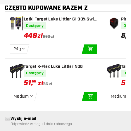
CZĘSTO KUPOWANE RAZEM Z
Lotki Target Luke Littler G1 90% Swis
Piór
s Point
Dostępny
Dos
448
5
,
04
zł
560 zł
24g
DODAJ DO KOSZYK
Target K-Flex Luke Littler NO6
Targe
Dostępny
Dos
51
,
51
,
60
zł
86 zł
Medium
Medium
DODAJ DO KOSZYK
Wyślij e-mail
Odpowiedź w ciągu 1 dnia roboczego