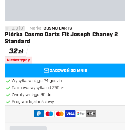
0.0
[
0
]
Marka
:
COSMO DARTS
0 gwiazdki oceny
Piórka Cosmo Darts Fit Joseph Chaney 2
Standard
32
zł
Niedostępny
ZADZWOŃ DO MNIE
Wysyłka w ciągu 24 godzin
Darmowa wysyłka od 250 zł
Zwroty w ciągu 30 dni
Program lojalnościowy
+
4