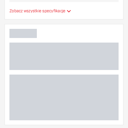
najbardziej Ci odpowiada!
Formowane lotki do
Zobacz wszystkie specyfikacje
Typ
strzałek
Elastyczność
Dodatkowe kolory
Główny kolor