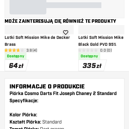
MOŻE ZAINTERESUJĄ CIĘ RÓWNIEŻ TE PRODUKTY
dodaj do listy życzeń
Lotki Soft Mission Mike de Decker
Lotki Soft Mission Mike d
Brass
Black Gold PVD 95%
otwórz panel recenzji
3.8 (4)
otwórz panel rec
0.0 (0)
3.8 gwiazdki oceny
0 gwiazdki oceny
Dostępny
Dostępny
64
335
zł
zł
INFORMACJE O PRODUKCIE
Piórka Cosmo Darts Fit Joseph Chaney 2 Standard
Specyfikacje:
Kolor Piórka:
Kształt Piórka:
Standard