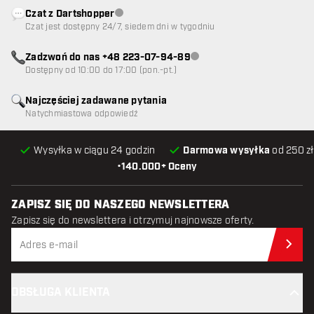
Czat z Dartshopper
Obsługa klienta niedostępna
Czat jest dostępny 24/7, siedem dni w tygodniu
Zadzwoń do nas +48 223-07-94-89
Obsługa klienta niedostępna
Dostępny od 10:00 do 17:00 (pon.-pt.)
Najczęściej zadawane pytania
Natychmiastowa odpowiedź
Wysyłka w ciągu 24 godzin
Darmowa wysyłka
od 250 zł
•
140.000+ Oceny
ZAPISZ SIĘ DO NASZEGO NEWSLETTERA
Zapisz się do newslettera i otrzymuj najnowsze oferty.
Zap
OBSŁUGA KLIENTA