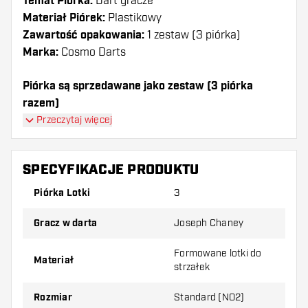
Temat Piórka:
Dart gracze
Materiał Piórek:
Plastikowy
Zawartość opakowania:
1 zestaw (3 piórka)
Marka:
Cosmo Darts
Piórka są sprzedawane jako zestaw (3 piórka
razem)
Piórka Cosmo Darts Fit Joseph Chaney 2 Standard
Przeczytaj więcej
mają długą żywotność. Te piórka mogą być używane
tylko z shafty Cosmo Fit.
SPECYFIKACJE PRODUKTU
Dartshopper tip!
Piórka Lotki
3
Upewnij się, że masz pod ręką dużo piórek i
Gracz w darta
Joseph Chaney
shaftów. Mogą one zostać uszkodzone lub
złamane w wyniku użytkowania.
Formowane lotki do
Materiał
strzałek
Wypróbuj inny kształt, materiał lub grubość
Rozmiar
Standard (NO2)
piórek, aby dowiedzieć się, który wariant