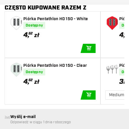
CZĘSTO KUPOWANE RAZEM Z
Piórka Pentathlon HD 150 - White
Piór
Dostępny
Dos
4
,
4
,
62
62
zł
DODAJ DO KOSZYK
Piórka Pentathlon HD 150 - Clear
Piór
Dostępny
Dos
4
,
32
62
zł
Medium
DODAJ DO KOSZYK
Wyślij e-mail
Odpowiedź w ciągu 1 dnia roboczego