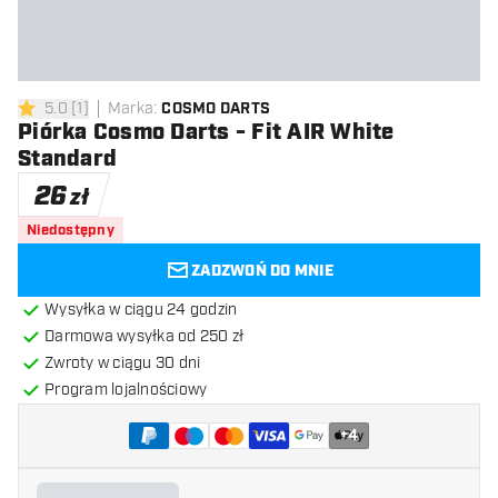
5.0
[
1
]
Marka
:
COSMO DARTS
5 gwiazdki oceny
Piórka Cosmo Darts - Fit AIR White
Standard
26
zł
Niedostępny
ZADZWOŃ DO MNIE
Wysyłka w ciągu 24 godzin
Darmowa wysyłka od 250 zł
Zwroty w ciągu 30 dni
Program lojalnościowy
+
4