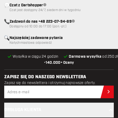
Czat z Dartshopper
Obsługa klienta niedostępna
Czat jest dostępny 24/7, siedem dni w tygodniu
Zadzwoń do nas +48 223-07-94-89
Obsługa klienta niedostępna
Dostępny od 10:00 do 17:00 (pon.-pt.)
Najczęściej zadawane pytania
Natychmiastowa odpowiedź
Wysyłka w ciągu 24 godzin
Darmowa wysyłka
od 250 zł
•
140.000+ Oceny
ZAPISZ SIĘ DO NASZEGO NEWSLETTERA
Zapisz się do newslettera i otrzymuj najnowsze oferty.
Zap
OBSŁUGA KLIENTA