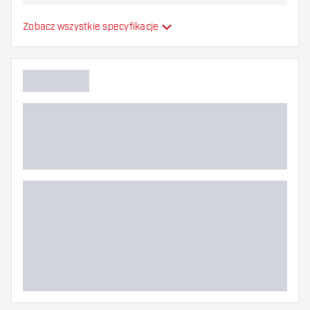
najbardziej Ci odpowiada!
Formowane lotki do
Zobacz wszystkie specyfikacje
Typ
strzałek
Elastyczność
Główny kolor