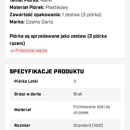
Temat Piórka:
Marki
Materiał Piórek:
Plastikowy
Zawartość opakowania:
1 zestaw (3 piórka)
Marka:
Cosmo Darts
Piórka są sprzedawane jako zestaw (3 piórka
razem)
Piórka Cosmo Darts - Fit AIR White Standard mają
Przeczytaj więcej
długą żywotność. Te piórka mogą być używane tylko
z shafty Cosmo Fit.
SPECYFIKACJE PRODUKTU
Dartshopper tip!
Piórka Lotki
3
Upewnij się, że masz pod ręką dużo piórek i
Gracz w darta
Brak
shaftów. Mogą one zostać uszkodzone lub
złamane w wyniku użytkowania.
Formowane lotki do
Materiał
strzałek
Wypróbuj inny kształt, materiał lub grubość
Rozmiar
Standard (NO2)
piórek, aby dowiedzieć się, który wariant