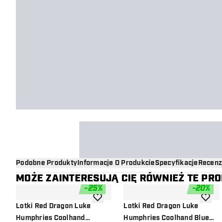
Podobne Produkty
Informacje O Produkcie
Specyfikacje
Recenz
MOŻE ZAINTERESUJĄ CIĘ RÓWNIEŻ TE PR
-
25
%
-
20
%
dodaj do listy życzeń
dodaj d
Lotki Red Dragon Luke
Lotki Red Dragon Luke
Humphries Coolhand
Humphries Coolhand Blue