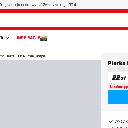
Program lojalnościowy
Zwroty w ciągu 30 dni
TA
INSPIRACJE
smo Darts - Fit Purple Shape
Piórka
0 gwiazdki
22
zł
Niedostę
Wysyłk