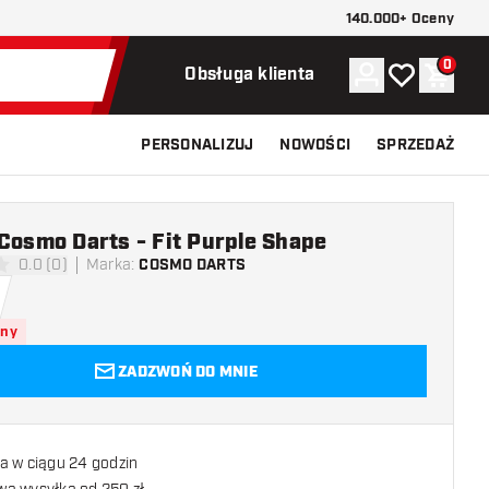
140.000+ Oceny
0
Konto
Moja lista ży
Koszy
Obsługa klienta
PERSONALIZUJ
NOWOŚCI
SPRZEDAŻ
 Cosmo Darts - Fit Purple Shape
0.0 (0)
Marka
:
COSMO DARTS
 oceny
pny
ZADZWOŃ DO MNIE
a w ciągu 24 godzin