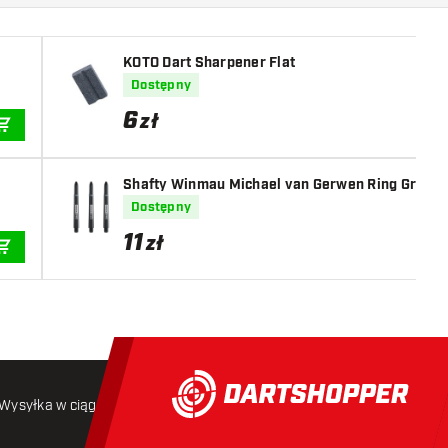
KOTO Dart Sharpener Flat
Dostępny
6
zł
DODAJ DO KOSZYKA
Shafty Winmau Michael van Gerwen Ring Grip M
Dostępny
11
zł
DODAJ DO KOSZYKA
Wysyłka w ciągu 24 godzin
Darmowa wysyłka
od 250 złoty