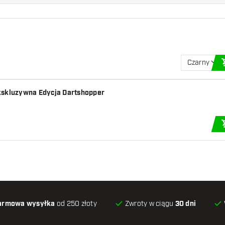
Czarny
Ekskluzywna Edycja Dartshopper
armowa wysyłka
od 250 złoty
Zwroty w ciągu
30 dni