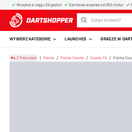
Wysyłka w ciągu 24 godzin
Darmowa wysyłka od 250 złotyv
szukaj
powrót do strony głównej
WYBIERZ KATEGORIĘ
LAUNCHES
GRACZE W DAR
Z Powrotem
Piórka
Piórka Cosmo
Cosmo Fit
Piórka Co