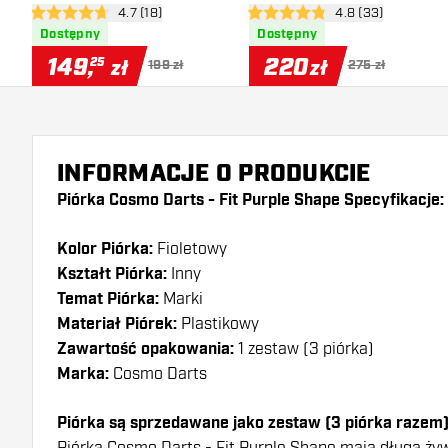
otwórz panel recenzji
4.7 (18)
otwórz panel recen
4.8 (33)
Champion Series 80%
Series 90% Ekskluzywna
4.7 gwiazdki oceny
4.8 gwiazdki oceny
Dostępny
Dostępny
Ekskluzywna Edycja
Edycja Dartshopper
149
,
220
Dartshopper
25
zł
zł
199 zł
275 zł
INFORMACJE O PRODUKCIE
Piórka Cosmo Darts - Fit Purple Shape Specyfikacje:
Kolor Piórka:
Fioletowy
Kształt Piórka:
Inny
Temat Piórka:
Marki
Materiał Piórek:
Plastikowy
Zawartość opakowania:
1 zestaw (3 piórka)
Marka:
Cosmo Darts
Piórka są sprzedawane jako zestaw (3 piórka razem
Piórka Cosmo Darts - Fit Purple Shape mają długą żyw