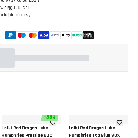
a wysyłka od 250 zł
w ciągu 30 dni
m lojalnościowy
+
2
-
35
%
listy życzeń
dodaj do listy życzeń
dodaj do li
Lotki Red Dragon Luke
Lotki Red Dragon Luke
L
Humphries Prestige 90%
Humphries TX3 Blue 90%
H