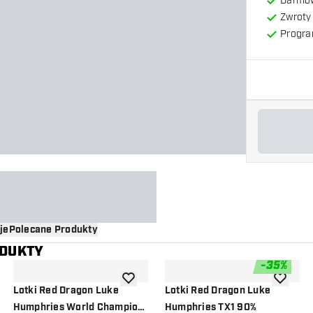
Darmow
Zwroty 
Progra
je
Polecane Produkty
ODUKTY
-
35
%
o listy życzeń
dodaj do listy życzeń
dodaj do 
Lotki Red Dragon Luke
Lotki Red Dragon Luke
Humphries World Champion
Humphries TX1 90%