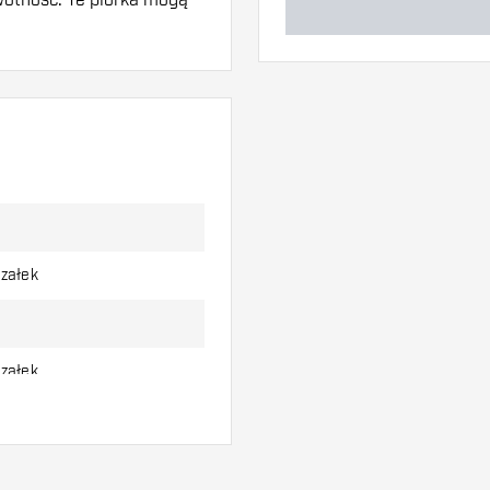
w. Mogą one zostać
aby dowiedzieć się,
rzałek
rzałek