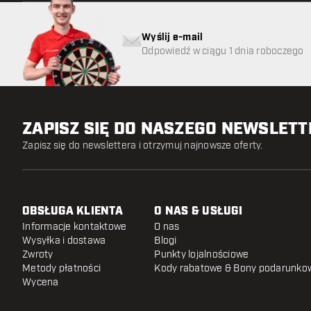
Wyślij e-mail
Odpowiedź w ciągu 1 dnia roboczego
ZAPISZ SIĘ DO NASZEGO NEWSLET
Zapisz się do newslettera i otrzymuj najnowsze oferty.
OBSŁUGA KLIENTA
O NAS & USŁUGI
Informacje kontaktowe
O nas
Wysyłka i dostawa
Blogi
Zwroty
Punkty lojalnościowe
Metody płatności
Kody rabatowe & Bony podarunko
Wycena