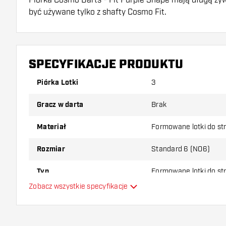
być używane tylko z shafty Cosmo Fit.
Dartshopper tip!
Upewnij się, że masz pod ręką dużo piórek i shaftó
SPECYFIKACJE PRODUKTU
uszkodzone lub złamane w wyniku użytkowania.
Piórka Lotki
3
Wypróbuj inny kształt, materiał lub grubość piórek, 
Gracz w darta
Brak
który wariant najbardziej Ci odpowiada!
Materiał
Formowane lotki do st
Rozmiar
Standard 6 (NO6)
Typ
Formowane lotki do st
Zobacz wszystkie specyfikacje
Elastyczność
Główny kolor