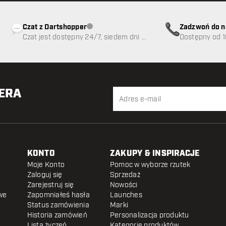
Czat z Dartshopper
Zadzwoń do n
Obsługa klienta niedostępna
Czat jest dostępny 24/7, siedem dni w
89
Dostępny od 1
tygodniu
TERA
KONTO
ZAKUPY & INSPIRACJE
Moje Konto
Pomoc w wyborze rzutek
Zaloguj się
Sprzedaż
Zarejestruj się
Nowości
we
Zapomniałeś hasła
Launches
Status zamówienia
Marki
Historia zamówień
Personalizacja produktu
Lista życzeń
Kategorie produktów