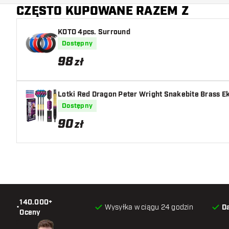
CZĘSTO KUPOWANE RAZEM Z
KOTO 4pcs. Surround
Dostępny
98
zł
Lotki Red Dragon Peter Wright Snakebite Brass 
Dostępny
90
zł
140.000+
•
Wysyłka w ciągu 24 godzin
D
Oceny