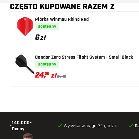
CZĘSTO KUPOWANE RAZEM Z
Główny kolor
Piórka Winmau Rhino Red
Dostępny
6
zł
Condor Zero Stress Flight System - Small Black
Dostępny
24
,
50
zł
35 zł
140.000+
•
Wysyłka w ciągu 24 godzin
D
Oceny