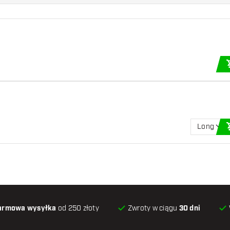
Long
armowa wysyłka
od 250 złoty
Zwroty w ciągu
30 dni