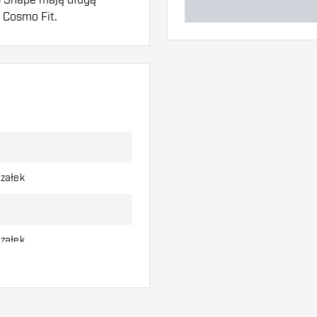
 Cosmo Fit.
w. Mogą one zostać
aby dowiedzieć się,
rzałek
rzałek