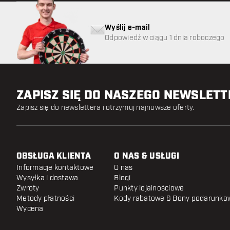
Wyślij e-mail
Odpowiedź w ciągu 1 dnia roboczego
ZAPISZ SIĘ DO NASZEGO NEWSLET
Zapisz się do newslettera i otrzymuj najnowsze oferty.
OBSŁUGA KLIENTA
O NAS & USŁUGI
Informacje kontaktowe
O nas
Wysyłka i dostawa
Blogi
Zwroty
Punkty lojalnościowe
Metody płatności
Kody rabatowe & Bony podarunko
Wycena