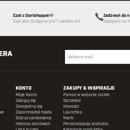
Czat z Dartshopper
Zadzwoń do n
Obsługa klienta niedostępna
Czat jest dostępny 24/7, siedem dni w
89
Dostępny od 1
tygodniu
TERA
KONTO
ZAKUPY & INSPIRACJE
Moje Konto
Pomoc w wyborze rzutek
Zaloguj się
Sprzedaż
Zarejestruj się
Nowości
we
Zapomniałeś hasła
Launches
Status zamówienia
Marki
Historia zamówień
Personalizacja produktu
Lista życzeń
Kategorie produktów