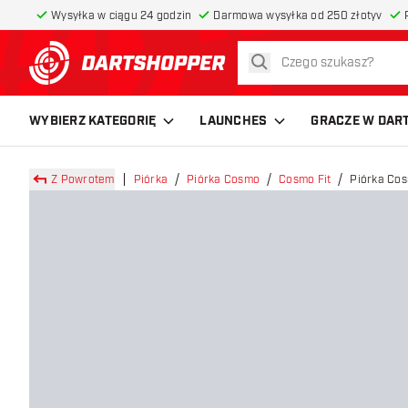
Wysyłka w ciągu 24 godzin
Darmowa wysyłka od 250 złotyv
szukaj
powrót do strony głównej
WYBIERZ KATEGORIĘ
LAUNCHES
GRACZE W DAR
Z Powrotem
Piórka
Piórka Cosmo
Cosmo Fit