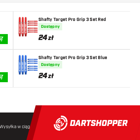
Shafty Target Pro Grip 3 Set Red
Dostępny
24
zł
DODAJ DO KOSZYKA
Shafty Target Pro Grip 3 Set Blue
Dostępny
24
zł
DODAJ DO KOSZYKA
Wysyłka w ciągu 24 godzin
Darmowa wysyłka
od 250 złoty