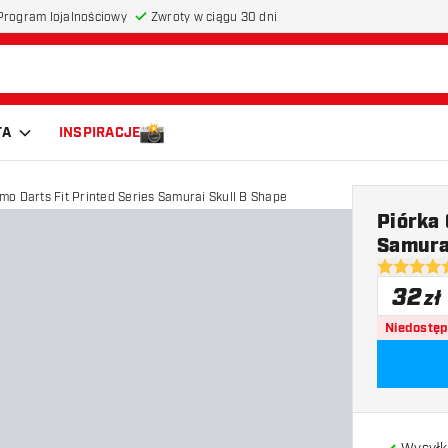
Program lojalnościowy
Zwroty w ciągu 30 dni
TA
INSPIRACJE
Piórka Cosmo Darts Fit Printed Series Samurai Skull B Shape
Piórka 
Samura
4.5 gwiazd
32
zł
Niedostę