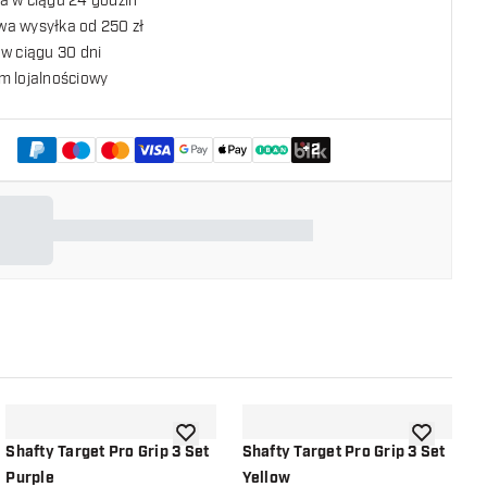
a w ciągu 24 godzin
a wysyłka od 250 zł
w ciągu 30 dni
m lojalnościowy
+
2
listy życzeń
dodaj do listy życzeń
dodaj do li
Shafty Target Pro Grip 3 Set
Shafty Target Pro Grip 3 Set
S
Purple
Yellow
P