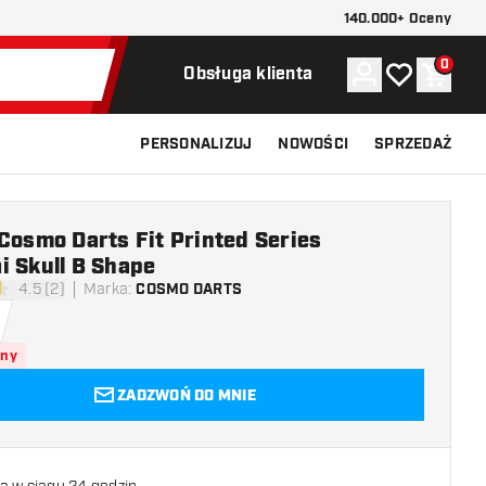
140.000+ Oceny
0
Konto
Moja lista ży
Koszy
Obsługa klienta
PERSONALIZUJ
NOWOŚCI
SPRZEDAŻ
Cosmo Darts Fit Printed Series
i Skull B Shape
4.5 (2)
Marka
:
COSMO DARTS
ki oceny
pny
ZADZWOŃ DO MNIE