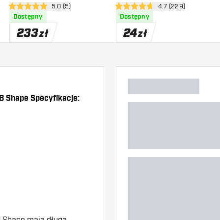
zji
otwórz panel recenzji
5.0 (5)
otwórz panel recenz
4.7 (229)
5 gwiazdki oceny
4.7 gwiazdki oceny
Dostępny
Dostępny
233
24
zł
zł
 B Shape Specyfikacje:
)
 B Shape mają długą