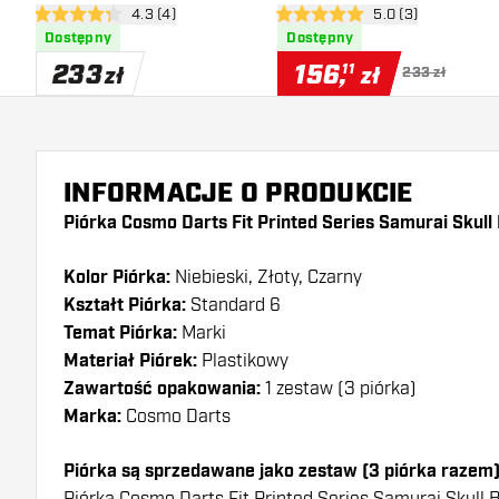
otwórz panel recenzji
4.3 (4)
otwórz panel recen
5.0 (3)
4.3 gwiazdki oceny
5 gwiazdki oceny
Dostępny
Dostępny
233
156
,
11
zł
zł
233 zł
INFORMACJE O PRODUKCIE
Piórka Cosmo Darts Fit Printed Series Samurai Skull
Kolor Piórka:
Niebieski, Złoty, Czarny
Kształt Piórka:
Standard 6
Temat Piórka:
Marki
Materiał Piórek:
Plastikowy
Zawartość opakowania:
1 zestaw (3 piórka)
Marka:
Cosmo Darts
Piórka są sprzedawane jako zestaw (3 piórka razem
Piórka Cosmo Darts Fit Printed Series Samurai Skull