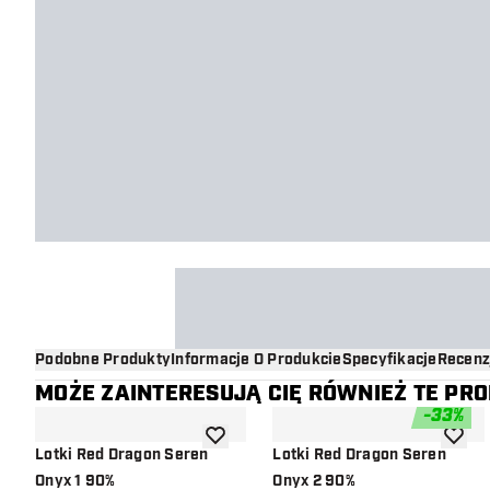
Podobne Produkty
Informacje O Produkcie
Specyfikacje
Recenz
MOŻE ZAINTERESUJĄ CIĘ RÓWNIEŻ TE PR
-
33
%
dodaj do listy życzeń
dodaj d
Lotki Red Dragon Seren
Lotki Red Dragon Seren
Onyx 1 90%
Onyx 2 90%