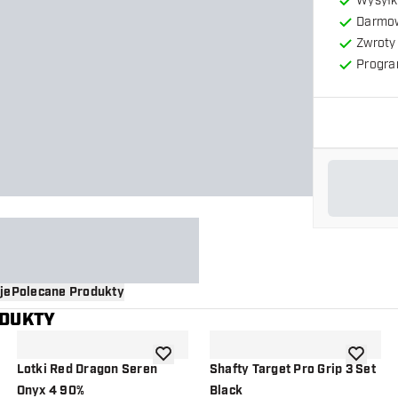
Wysyłk
Darmow
Zwroty 
Progra
je
Polecane Produkty
ODUKTY
o listy życzeń
dodaj do listy życzeń
dodaj do 
Lotki Red Dragon Seren
Shafty Target Pro Grip 3 Set
Onyx 4 90%
Black