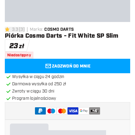
3.3
[
3
]
Marka
:
COSMO DARTS
3.3 gwiazdki oceny
Piórka Cosmo Darts - Fit White SP Slim
23
zł
Niedostępny
ZADZWOŃ DO MNIE
Wysyłka w ciągu 24 godzin
Darmowa wysyłka od 250 zł
Zwroty w ciągu 30 dni
Program lojalnościowy
+
4