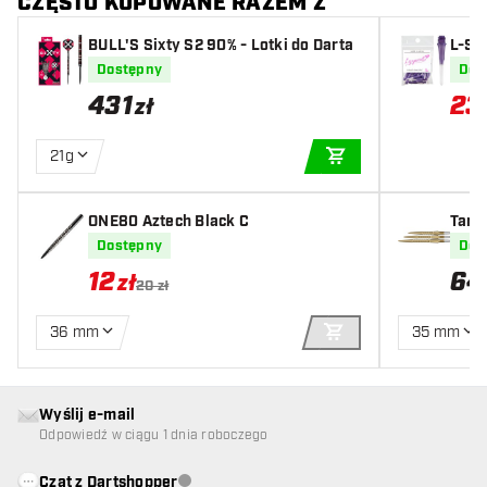
CZĘSTO KUPOWANE RAZEM Z
BULL'S Sixty S2 90% - Lotki do Darta
L-Sty
Dostępny
Dos
431
23
zł
21g
DODAJ DO KOSZYK
ONE80 Aztech Black C
Targ
d
Dostępny
Dos
12
64
zł
20 zł
36 mm
35 mm
DODAJ DO KOSZYK
Wyślij e-mail
Odpowiedź w ciągu 1 dnia roboczego
Czat z Dartshopper