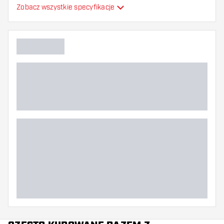
Formowane lotki do
Zobacz wszystkie specyfikacje
Typ
strzałek
Elastyczność
Główny kolor