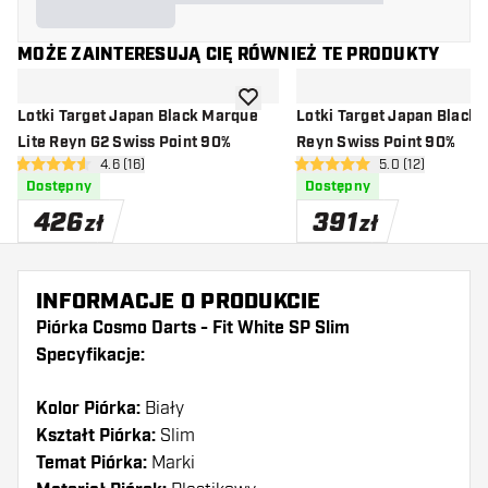
MOŻE ZAINTERESUJĄ CIĘ RÓWNIEŻ TE PRODUKTY
dodaj do listy życzeń
Lotki Target Japan Black Marque
Lotki Target Japan Black
Lite Reyn G2 Swiss Point 90%
Reyn Swiss Point 90%
otwórz panel recenzji
4.6 (16)
otwórz panel rec
5.0 (12)
4.6 gwiazdki oceny
5 gwiazdki oceny
Dostępny
Dostępny
426
391
zł
zł
INFORMACJE O PRODUKCIE
Piórka Cosmo Darts - Fit White SP Slim
Specyfikacje:
Kolor Piórka:
Biały
Kształt Piórka:
Slim
Temat Piórka:
Marki