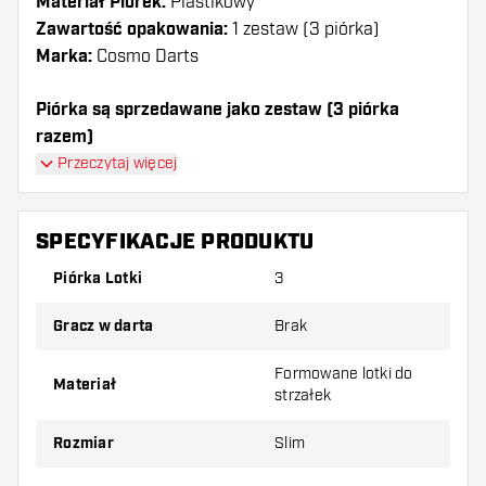
Materiał Piórek:
Plastikowy
Zawartość opakowania:
1 zestaw (3 piórka)
Marka:
Cosmo Darts
Piórka są sprzedawane jako zestaw (3 piórka
razem)
Piórka Cosmo Darts - Fit White SP Slim mają długą
Przeczytaj więcej
żywotność. Te piórka mogą być używane tylko z
shafty Cosmo Fit.
SPECYFIKACJE PRODUKTU
Dartshopper tip!
Piórka Lotki
3
Upewnij się, że masz pod ręką dużo piórek i
Gracz w darta
Brak
shaftów. Mogą one zostać uszkodzone lub
złamane w wyniku użytkowania.
Formowane lotki do
Materiał
strzałek
Wypróbuj inny kształt, materiał lub grubość
Rozmiar
Slim
piórek, aby dowiedzieć się, który wariant
najbardziej Ci odpowiada!