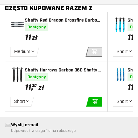
CZĘSTO KUPOWANE RAZEM Z
Shafty Red Dragon Crossfire Carbon
Shaf
Fibre
qua 
Dostępny
Dos
11
11
,
3
zł
Medium
Short
DODAJ DO KOSZYK
Shafty Harrows Carbon 360 Shafty B
Shaf
lack
Dostępny
Dos
11
,
11
30
zł
z
Short
Short
DODAJ DO KOSZYK
Wyślij e-mail
Odpowiedź w ciągu 1 dnia roboczego