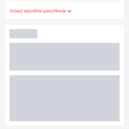
najbardziej Ci odpowiada!
Formowane lotki do
Zobacz wszystkie specyfikacje
Typ
strzałek
Elastyczność
Dodatkowe kolory
Główny kolor