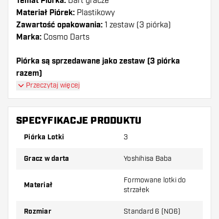
Temat Piórka:
Dart gracze
Materiał Piórek:
Plastikowy
Zawartość opakowania:
1 zestaw (3 piórka)
Marka:
Cosmo Darts
Piórka są sprzedawane jako zestaw (3 piórka
razem)
Piórka Cosmo Darts Fit Yoshihisa Baba 3 Shape
Przeczytaj więcej
mają długą żywotność. Te piórka mogą być używane
tylko z shafty Cosmo Fit.
SPECYFIKACJE PRODUKTU
Dartshopper tip!
Piórka Lotki
3
Upewnij się, że masz pod ręką dużo piórek i
Gracz w darta
Yoshihisa Baba
shaftów. Mogą one zostać uszkodzone lub
złamane w wyniku użytkowania.
Formowane lotki do
Materiał
strzałek
Wypróbuj inny kształt, materiał lub grubość
Rozmiar
Standard 6 (NO6)
piórek, aby dowiedzieć się, który wariant