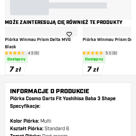
MOŻE ZAINTERESUJĄ CIĘ RÓWNIEŻ TE PRODUKTY
dodaj do listy życzeń
Piórka Winmau Prism Delta MVG
Piórka Winmau Prism Delt
Black
otwórz panel recenzji
4.5 (6)
otwórz panel rec
5.0 (8)
4.5 gwiazdki oceny
5 gwiazdki oceny
Dostępny
Dostępny
7
7
zł
zł
INFORMACJE O PRODUKCIE
Piórka Cosmo Darts Fit Yoshihisa Baba 3 Shape
Specyfikacje:
Kolor Piórka:
Multi
Kształt Piórka:
Standard 6