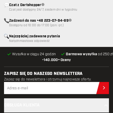
Czat z Dartshopper
Obsługa klienta niedostępna
Czat jest dostępny 24/7, siedem dni w tygodniu
Zadzwoń do nas +48 223-07-94-89
Obsługa klienta niedostępna
Dostępny od 10:00 do 17:00 (pon.-pt.)
Najczęściej zadawane pytania
Natychmiastowa odpowiedź
Wysyłka w ciągu 24 godzin
Darmowa wysyłka
od 250 zł
•
140.000+ Oceny
ZAPISZ SIĘ DO NASZEGO NEWSLETTERA
Zapisz się do newslettera i otrzymuj najnowsze oferty.
Zap
OBSŁUGA KLIENTA