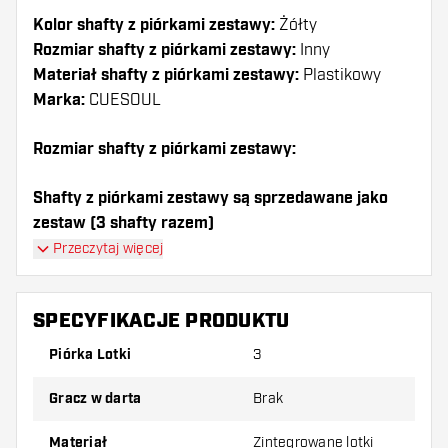
Kolor shafty z piórkami zestawy:
Żółty
Rozmiar shafty z piórkami zestawy:
Inny
Materiał shafty z piórkami zestawy:
Plastikowy
Marka:
CUESOUL
Rozmiar shafty z piórkami zestawy:
Shafty z piórkami zestawy są sprzedawane jako
zestaw (3 shafty razem)
Przeczytaj więcej
Dartshopper tip!
Upewnij się, że masz pod ręką dużo piórek i
SPECYFIKACJE PRODUKTU
shaftów. Mogą one zostać uszkodzone lub
Piórka Lotki
3
złamane w wyniku użytkowania.
Gracz w darta
Brak
Wypróbuj inny kształt, materiał lub grubość
piórek, aby dowiedzieć się, który wariant
Materiał
Zintegrowane lotki