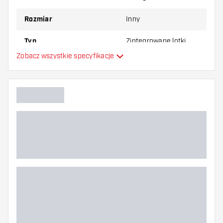
najbardziej Ci odpowiada!
Rozmiar
Inny
Typ
Zintegrowane lotki
Zobacz wszystkie specyfikacje
Elastyczność
Główny kolor