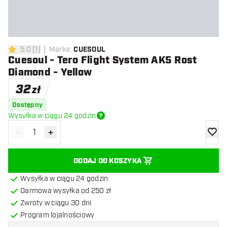
5.0
[
1
]
Marka
:
CUESOUL
5 gwiazdki oceny
Cuesoul - Tero Flight System AK5 Rost
Diamond - Yellow
32
zł
Dostępny
Wysyłka w ciągu 24 godzin
-
+
Zmniejsz ilość
Zwiększ ilość
dodaj 
DODAJ DO KOSZYKA
Wysyłka w ciągu 24 godzin
Darmowa wysyłka od 250 zł
Zwroty w ciągu 30 dni
Program lojalnościowy