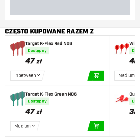
CZĘSTO KUPOWANE RAZEM Z
Target K-Flex Red NO6
Winm
Dostępny
Dos
47
40
zł
Inbetween
Medium
DODAJ DO KOSZYK
Target K-Flex Green NO6
Cues
st D
Dostępny
Dos
47
32
zł
Medium
DODAJ DO KOSZYK