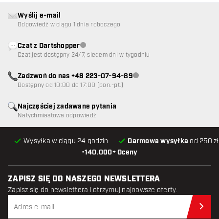
Wyślij e-mail
Odpowiedź w ciągu 1 dnia roboczego
Czat z Dartshopper
Obsługa klienta niedostępna
Czat jest dostępny 24/7, siedem dni w tygodniu
Zadzwoń do nas +48 223-07-94-89
Obsługa klienta niedostępna
Dostępny od 10:00 do 17:00 (pon.-pt.)
Najczęściej zadawane pytania
Natychmiastowa odpowiedź
Wysyłka w ciągu 24 godzin
Darmowa wysyłka
od 250 zł
•
140.000+ Oceny
ZAPISZ SIĘ DO NASZEGO NEWSLETTERA
Zapisz się do newslettera i otrzymuj najnowsze oferty.
Zap