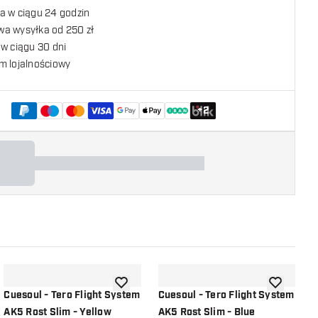
a w ciągu 24 godzin
a wysyłka od 250 zł
w ciągu 30 dni
m lojalnościowy
+
2
listy życzeń
dodaj do listy życzeń
dodaj do li
Cuesoul - Tero Flight System
Cuesoul - Tero Flight System
C
AK5 Rost Slim - Yellow
AK5 Rost Slim - Blue
A