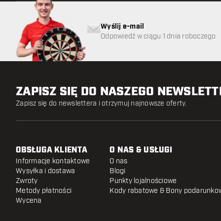
Wyślij e-mail
Odpowiedź w ciągu 1 dnia roboczego
ZAPISZ SIĘ DO NASZEGO NEWSLET
Zapisz się do newslettera i otrzymuj najnowsze oferty.
OBSŁUGA KLIENTA
O NAS & USŁUGI
Informacje kontaktowe
O nas
Wysyłka i dostawa
Blogi
Zwroty
Punkty lojalnościowe
Metody płatności
Kody rabatowe & Bony podarunko
Wycena