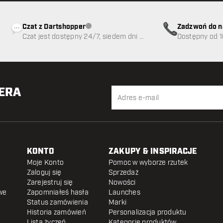
Czat z Dartshopper
Zadzwoń do n
Obsługa klienta niedostępna
Czat jest dostępny 24/7, siedem dni w
89
Dostępny od 1
tygodniu
TERA
KONTO
ZAKUPY & INSPIRACJE
Moje Konto
Pomoc w wyborze rzutek
Zaloguj się
Sprzedaż
Zarejestruj się
Nowości
we
Zapomniałeś hasła
Launches
Status zamówienia
Marki
Historia zamówień
Personalizacja produktu
Lista życzeń
Kategorie produktów