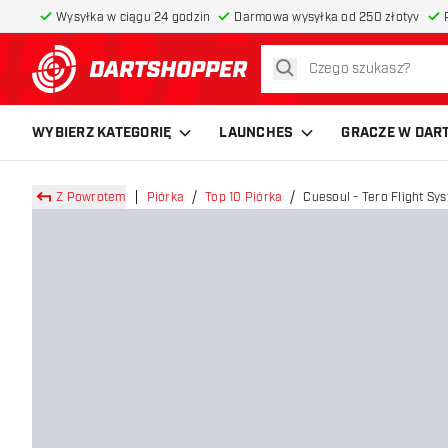
Wysyłka w ciągu 24 godzin
Darmowa wysyłka od 250 złotyv
szukaj
powrót do strony głównej
WYBIERZ KATEGORIĘ
LAUNCHES
GRACZE W DAR
Z Powrotem
Piórka
Top 10 Piórka
Cuesoul - Tero Flight Sy