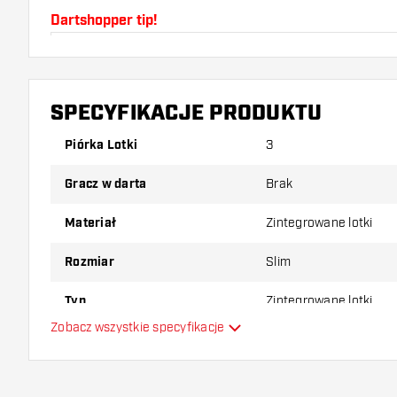
Dartshopper tip!
Upewnij się, że masz pod ręką dużo piórek i shaftó
uszkodzone lub złamane w wyniku użytkowania.
SPECYFIKACJE PRODUKTU
Wypróbuj inny kształt, materiał lub grubość piórek, 
Piórka Lotki
3
który wariant najbardziej Ci odpowiada!
Gracz w darta
Brak
Materiał
Zintegrowane lotki
Rozmiar
Slim
Typ
Zintegrowane lotki
Zobacz wszystkie specyfikacje
Elastyczność
Główny kolor