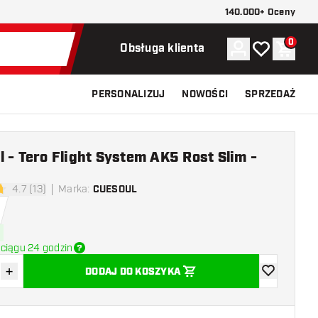
140.000+ Oceny
0
Konto
Moja lista ży
Koszy
Obsługa klienta
PERSONALIZUJ
NOWOŚCI
SPRZEDAŻ
 - Tero Flight System AK5 Rost Slim -
4.7 (13)
Marka
:
CUESOUL
ki oceny
ciągu 24 godzin
+
DODAJ DO KOSZYKA
z ilość
Zwiększ ilość
dodaj do list