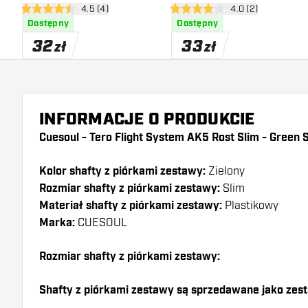
otwórz panel recenzji
4.5 (4)
otwórz panel recen
4.0 (2)
4.5 gwiazdki oceny
4 gwiazdki oceny
Dostępny
Dostępny
32
33
zł
zł
INFORMACJE O PRODUKCIE
Cuesoul - Tero Flight System AK5 Rost Slim - Green 
Kolor shafty z piórkami zestawy:
Zielony
Rozmiar shafty z piórkami zestawy:
Slim
Materiał shafty z piórkami zestawy:
Plastikowy
Marka:
CUESOUL
Rozmiar shafty z piórkami zestawy:
Shafty z piórkami zestawy są sprzedawane jako zes