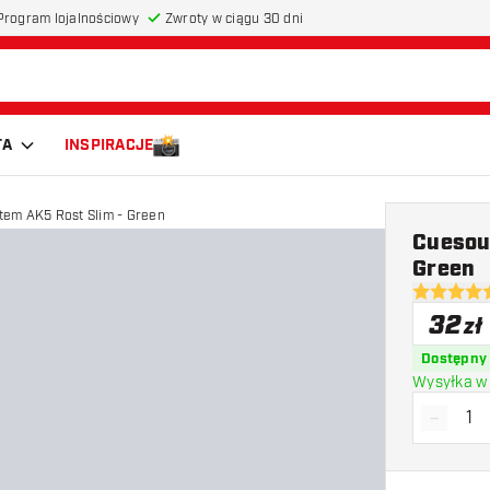
Program lojalnościowy
Zwroty w ciągu 30 dni
TA
INSPIRACJE
stem AK5 Rost Slim - Green
Cuesoul
Green
4.7 gwiazd
32
zł
Dostępny
Wysyłka w 
-
Zmniejs