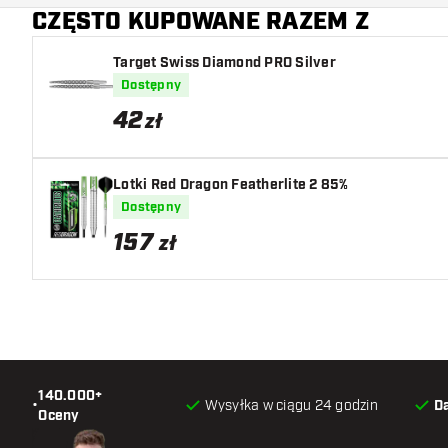
CZĘSTO KUPOWANE RAZEM Z
Target Swiss Diamond PRO Silver
Dostępny
42
zł
Lotki Red Dragon Featherlite 2 85%
Dostępny
157
zł
140.000+
•
Wysyłka w ciągu 24 godzin
D
Oceny