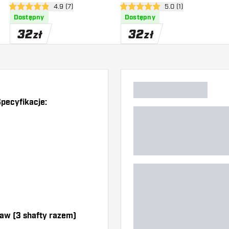
zji
otwórz panel recenzji
4.9 (7)
otwórz panel recenzj
5.0 (1)
4.9 gwiazdki oceny
5 gwiazdki oceny
Dostępny
Dostępny
32
32
zł
zł
Specyfikacje:
taw (3 shafty razem)