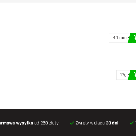
40 mm
17g
armowa wysyłka
od 250 złoty
Zwroty w ciągu
30 dni