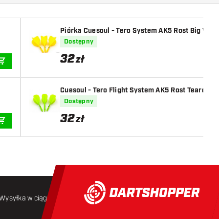
Piórka Cuesoul - Tero System AK5 Rost Big Wing
Dostępny
32
zł
DODAJ DO KOSZYKA
Cuesoul - Tero Flight System AK5 Rost Teardrop
Dostępny
32
zł
DODAJ DO KOSZYKA
Wysyłka w ciągu 24 godzin
Darmowa wysyłka
od 250 złoty