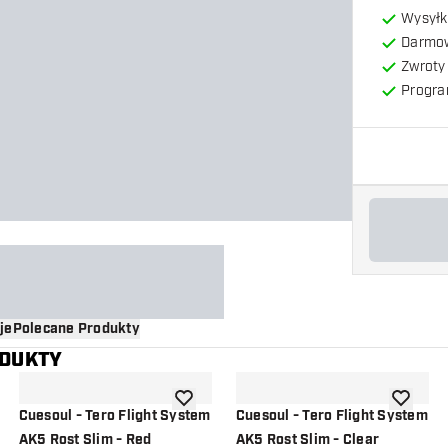
Wysyłk
Darmow
Zwroty 
Progra
je
Polecane Produkty
ODUKTY
o listy życzeń
dodaj do listy życzeń
dodaj do 
Cuesoul - Tero Flight System
Cuesoul - Tero Flight System
AK5 Rost Slim - Red
AK5 Rost Slim - Clear