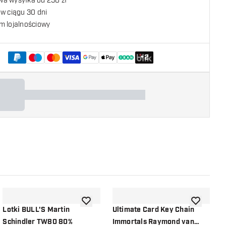
a wysyłka od 250 zł
w ciągu 30 dni
m lojalnościowy
+
2
listy życzeń
dodaj do listy życzeń
dodaj do li
Lotki BULL'S Martin
Ultimate Card Key Chain
U
Schindler TW80 80%
Immortals Raymond van
P