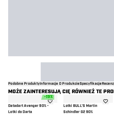
Podobne Produkty
Informacje O Produkcie
Specyfikacje
Recenz
MOŻE ZAINTERESUJĄ CIĘ RÓWNIEŻ TE PR
-
15
%
dodaj do listy życzeń
dodaj d
Datadart Avenger 90% -
Lotki BULL'S Martin
Lotki do Darta
Schindler G2 90%