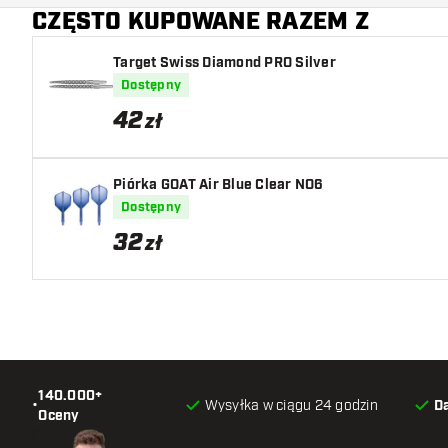
CZĘSTO KUPOWANE RAZEM Z
Główny kolor
Target Swiss Diamond PRO Silver
Dostępny
42
zł
Piórka GOAT Air Blue Clear NO6
Dostępny
32
zł
140.000+
•
Wysyłka w ciągu 24 godzin
D
Oceny