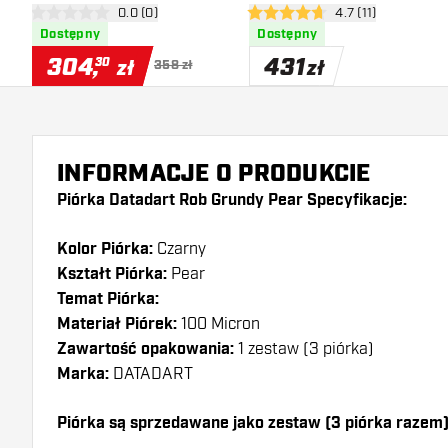
otwórz panel recenzji
0.0 (0)
otwórz panel recen
4.7 (11)
0 gwiazdki oceny
4.7 gwiazdki oceny
Dostępny
Dostępny
304
,
431
30
zł
zł
358 zł
INFORMACJE O PRODUKCIE
Piórka Datadart Rob Grundy Pear Specyfikacje:
Kolor Piórka:
Czarny
Kształt Piórka:
Pear
Temat Piórka:
Materiał Piórek:
100 Micron
Zawartość opakowania:
1 zestaw (3 piórka)
Marka:
DATADART
Piórka są sprzedawane jako zestaw (3 piórka razem