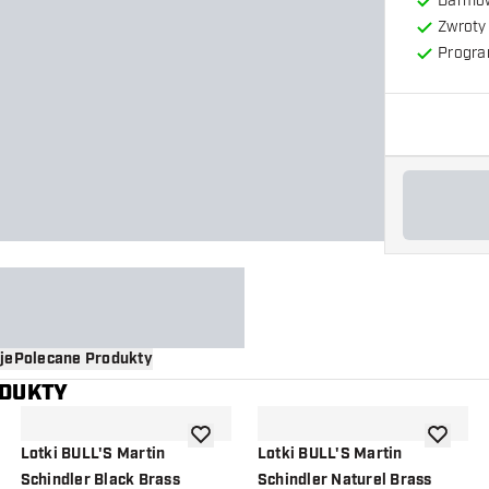
Darmow
Zwroty 
Progra
je
Polecane Produkty
ODUKTY
o listy życzeń
dodaj do listy życzeń
dodaj do 
Lotki BULL'S Martin
Lotki BULL'S Martin
Schindler Black Brass
Schindler Naturel Brass