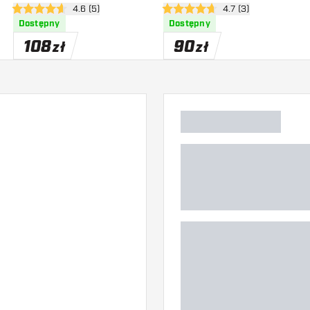
zji
otwórz panel recenzji
4.6 (5)
otwórz panel recenzj
4.7 (3)
4.6 gwiazdki oceny
4.7 gwiazdki oceny
Dostępny
Dostępny
108
90
zł
zł
)