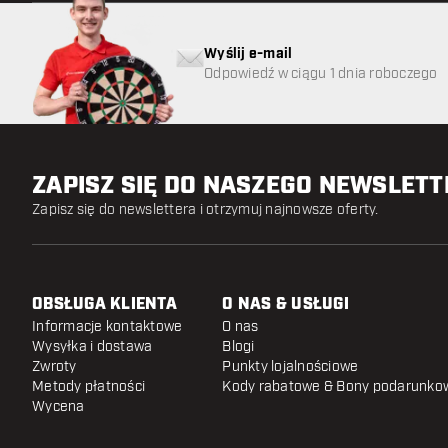
Wyślij e-mail
Odpowiedź w ciągu 1 dnia roboczego
ZAPISZ SIĘ DO NASZEGO NEWSLET
Zapisz się do newslettera i otrzymuj najnowsze oferty.
OBSŁUGA KLIENTA
O NAS & USŁUGI
Informacje kontaktowe
O nas
Wysyłka i dostawa
Blogi
Zwroty
Punkty lojalnościowe
Metody płatności
Kody rabatowe & Bony podarunko
Wycena