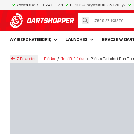
Wysyłka w ciągu 24 godzin
Darmowa wysyłka od 250 złotyv
szukaj
powrót do strony głównej
WYBIERZ KATEGORIĘ
LAUNCHES
GRACZE W DAR
Z Powrotem
Piórka
Top 10 Piórka
Piórka Datadart Rob Gru