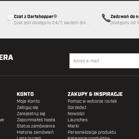
Czat z Dartshopper
Zadzwoń do n
Obsługa klienta niedostępna
Czat jest dostępny 24/7, siedem dni w
89
Dostępny od 1
tygodniu
TERA
KONTO
ZAKUPY & INSPIRACJE
Moje Konto
Pomoc w wyborze rzutek
Zaloguj się
Sprzedaż
Zarejestruj się
Nowości
we
Zapomniałeś hasła
Launches
Status zamówienia
Marki
Historia zamówień
Personalizacja produktu
Lista życzeń
Kategorie produktów