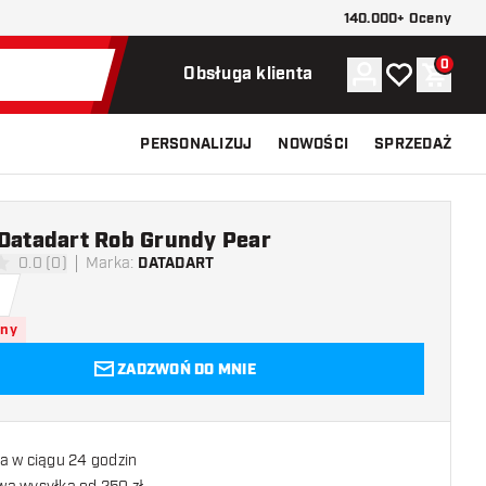
140.000+ Oceny
0
Konto
Moja lista ży
Koszy
Obsługa klienta
PERSONALIZUJ
NOWOŚCI
SPRZEDAŻ
 Datadart Rob Grundy Pear
0.0 (0)
Marka
:
DATADART
 oceny
pny
ZADZWOŃ DO MNIE
a w ciągu 24 godzin