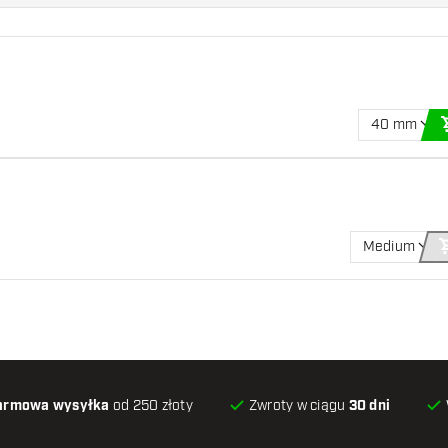
40 mm
Medium
armowa wysyłka
od 250 złoty
Zwroty w ciągu
30 dni