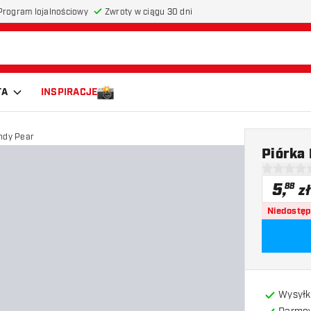
Program lojalnościowy
Zwroty w ciągu 30 dni
TA
INSPIRACJE
ndy Pear
Piórka
0 gwiazdki
5
,
88
zł
Niedostę
Wysyłk