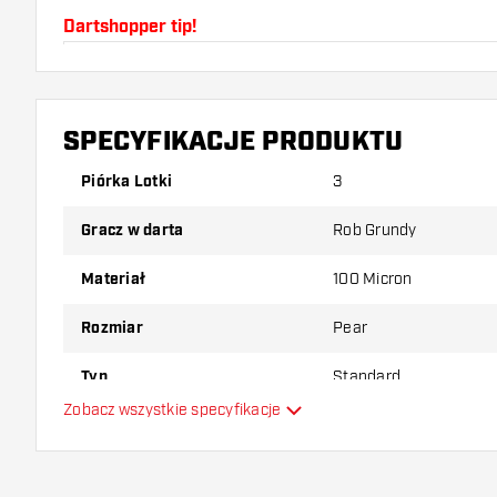
Dartshopper tip!
Upewnij się, że masz pod ręką dużo piórek i shaftó
uszkodzone lub złamane w wyniku użytkowania.
SPECYFIKACJE PRODUKTU
Wypróbuj inny kształt, materiał lub grubość piórek, 
Piórka Lotki
3
który wariant najbardziej Ci odpowiada!
Gracz w darta
Rob Grundy
Materiał
100 Micron
Rozmiar
Pear
Typ
Standard
Zobacz wszystkie specyfikacje
Elastyczność
Dodatkowe kolory