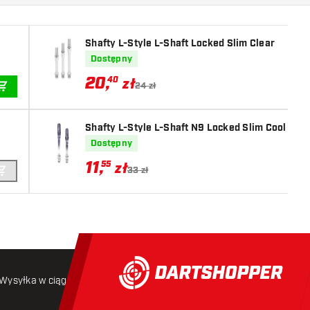
Shafty L-Style L-Shaft Locked Slim Clear
Dostępny
20
,
40
zł
24 zł
DODAJ DO KOSZYKA
Shafty L-Style L-Shaft N9 Locked Slim Cool Blac
Dostępny
11
,
55
zł
33 zł
DODAJ DO KOSZYKA
Wysyłka w ciągu 24 godzin
Darmowa wysyłka
od 250 złoty