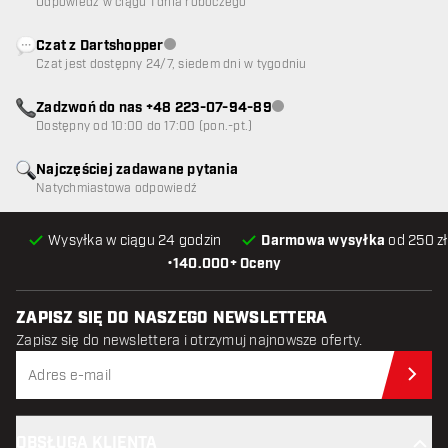
Odpowiedź w ciągu 1 dnia roboczego
Czat z Dartshopper
Obsługa klienta niedostępna
Czat jest dostępny 24/7, siedem dni w tygodniu
Zadzwoń do nas +48 223-07-94-89
Obsługa klienta niedostępna
Dostępny od 10:00 do 17:00 (pon.-pt.)
Najczęściej zadawane pytania
Natychmiastowa odpowiedź
Wysyłka w ciągu 24 godzin
Darmowa wysyłka
od 250 zł
•
140.000+ Oceny
ZAPISZ SIĘ DO NASZEGO NEWSLETTERA
Zapisz się do newslettera i otrzymuj najnowsze oferty.
Zap
OBSŁUGA KLIENTA