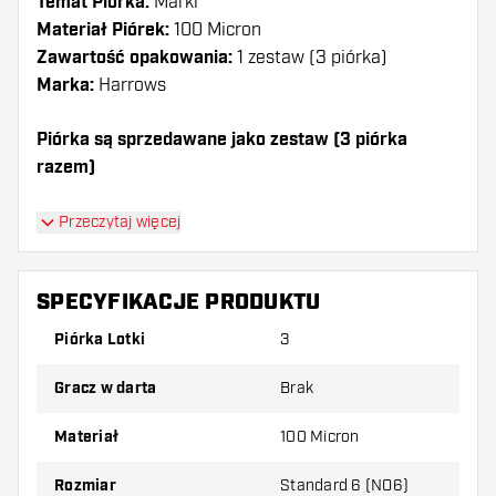
Temat Piórka:
Marki
Materiał Piórek:
100 Micron
Zawartość opakowania:
1 zestaw (3 piórka)
Marka:
Harrows
Piórka są sprzedawane jako zestaw (3 piórka
razem)
Dartshopper tip!
Przeczytaj więcej
Upewnij się, że masz pod ręką dużo piórek i
shaftów. Mogą one zostać uszkodzone lub
SPECYFIKACJE PRODUKTU
złamane w wyniku użytkowania.
Piórka Lotki
3
Wypróbuj inny kształt, materiał lub grubość
Gracz w darta
Brak
piórek, aby dowiedzieć się, który wariant
najbardziej Ci odpowiada!
Materiał
100 Micron
Rozmiar
Standard 6 (NO6)