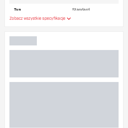
Typ
Standard
Zobacz wszystkie specyfikacje
Elastyczność
Główny kolor