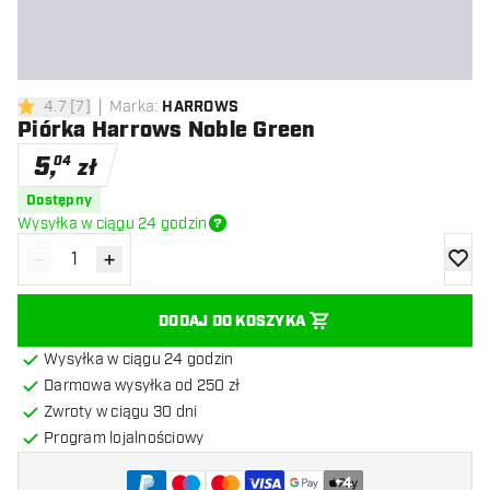
4.7
[
7
]
Marka
:
HARROWS
4.7 gwiazdki oceny
Piórka Harrows Noble Green
5
,
04
zł
Dostępny
Wysyłka w ciągu 24 godzin
-
+
Zmniejsz ilość
Zwiększ ilość
dodaj 
DODAJ DO KOSZYKA
Wysyłka w ciągu 24 godzin
Darmowa wysyłka od 250 zł
Zwroty w ciągu 30 dni
Program lojalnościowy
+
4