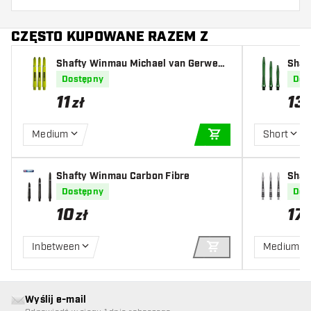
CZĘSTO KUPOWANE RAZEM Z
Shafty Winmau Michael van Gerwen
Shaf
Ring Grip MvG Design
al G
Dostępny
Dos
11
13
zł
Medium
Short
DODAJ DO KOSZYK
Shafty Winmau Carbon Fibre
Shaf
lack
Dostępny
Dos
10
17
zł
Inbetween
Medium
DODAJ DO KOSZYK
Wyślij e-mail