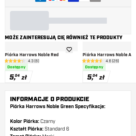
MOŻE ZAINTERESUJĄ CIĘ RÓWNIEŻ TE PRODUKTY
dodaj do listy życzeń
Piórka Harrows Noble Red
Piórka Harrows Noble Aq
otwórz panel recenzji
4.3 (6)
otwórz panel rec
4.6 (26)
4.3 gwiazdki oceny
4.6 gwiazdki oceny
Dostępny
Dostępny
5
,
5
,
04
04
zł
zł
INFORMACJE O PRODUKCIE
Piórka Harrows Noble Green Specyfikacje:
Kolor Piórka:
Czarny
Kształt Piórka:
Standard 6