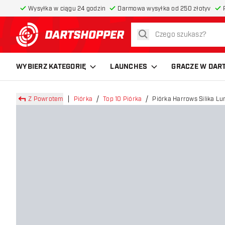
Wysyłka w ciągu 24 godzin
Darmowa wysyłka od 250 złotyv
szukaj
powrót do strony głównej
WYBIERZ KATEGORIĘ
LAUNCHES
GRACZE W DAR
Z Powrotem
Piórka
Top 10 Piórka
Piórka Harrows Silika L