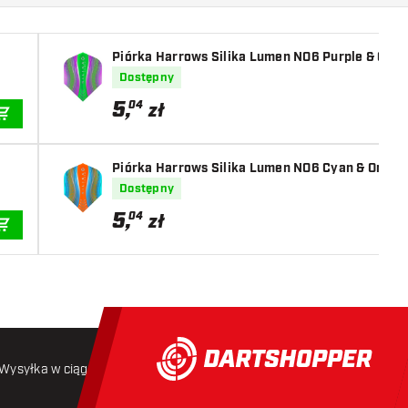
Piórka Harrows Silika Lumen NO6 Purple & Gree
Dostępny
5
,
04
zł
DODAJ DO KOSZYKA
Piórka Harrows Silika Lumen NO6 Cyan & Orange
Dostępny
5
,
04
zł
DODAJ DO KOSZYKA
Wysyłka w ciągu 24 godzin
Darmowa wysyłka
od 250 złoty