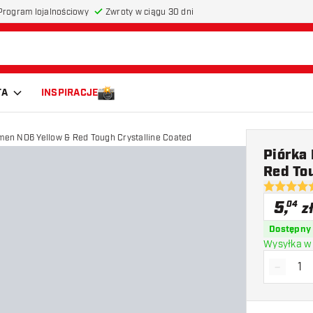
Program lojalnościowy
Zwroty w ciągu 30 dni
TA
INSPIRACJE
umen NO6 Yellow & Red Tough Crystalline Coated
Piórka
Red Tou
5 gwiazdki
5
,
04
z
Dostępny
Wysyłka w 
-
Zmniejs