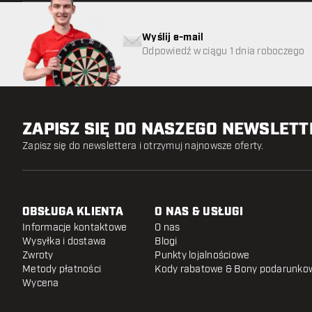
Wyślij e-mail
Odpowiedź w ciągu 1 dnia roboczego
ZAPISZ SIĘ DO NASZEGO NEWSLET
Zapisz się do newslettera i otrzymuj najnowsze oferty.
OBSŁUGA KLIENTA
O NAS & USŁUGI
Informacje kontaktowe
O nas
Wysyłka i dostawa
Blogi
Zwroty
Punkty lojalnościowe
Metody płatności
Kody rabatowe & Bony podarunko
Wycena