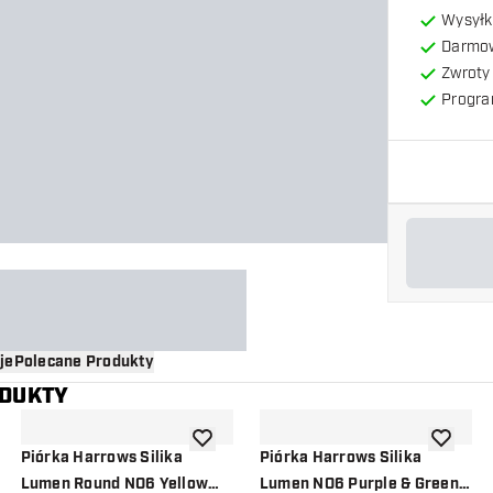
Wysyłk
Darmow
Zwroty 
Progra
je
Polecane Produkty
ODUKTY
o listy życzeń
dodaj do listy życzeń
dodaj do 
Piórka Harrows Silika
Piórka Harrows Silika
Lumen Round NO6 Yellow
Lumen NO6 Purple & Green