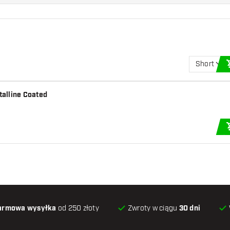
Short
alline Coated
armowa wysyłka
od 250 złoty
Zwroty w ciągu
30 dni