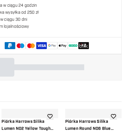
a w ciągu 24 godzin
a wysyłka od 250 zł
w ciągu 30 dni
m lojalnościowy
+
2
listy życzeń
dodaj do listy życzeń
dodaj do li
Piórka Harrows Silika
Piórka Harrows Silika
P
Lumen NO2 Yellow Tough
Lumen Round NO6 Blue
L