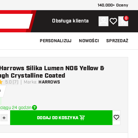
140.000+ Oceny
0
Konto
Moja lista ży
Koszy
Obsługa klienta
PERSONALIZUJ
NOWOŚCI
SPRZEDAŻ
 Harrows Silika Lumen NO6 Yellow &
gh Crystalline Coated
5.0 (7)
Marka
:
HARROWS
 oceny
ł
ciągu 24 godzin
+
DODAJ DO KOSZYKA
z ilość
Zwiększ ilość
dodaj do list