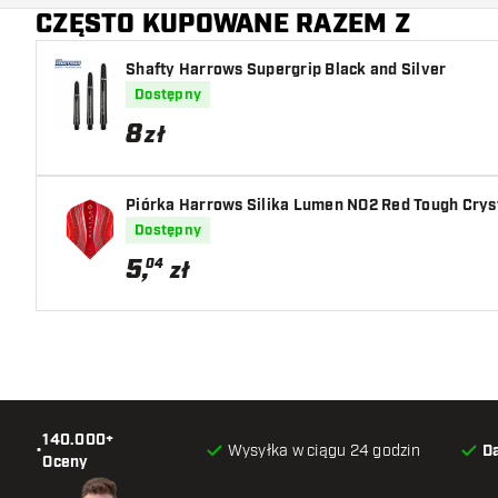
CZĘSTO KUPOWANE RAZEM Z
Główny kolor
Shafty Harrows Supergrip Black and Silver
Dostępny
8
zł
Piórka Harrows Silika Lumen NO2 Red Tough Cryst
Dostępny
5
,
04
zł
140.000+
•
Wysyłka w ciągu 24 godzin
D
Oceny