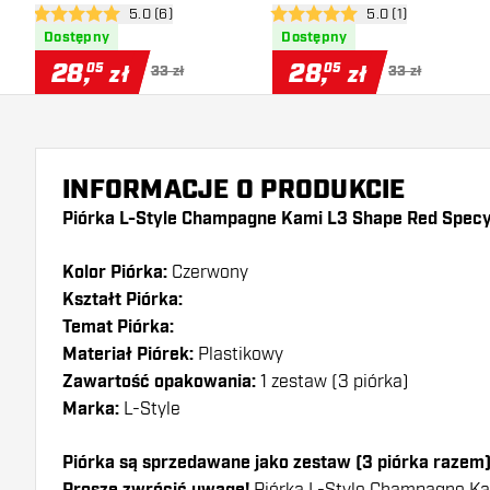
otwórz panel recenzji
5.0 (6)
otwórz panel recen
5.0 (1)
5 gwiazdki oceny
5 gwiazdki oceny
Dostępny
Dostępny
28
,
28
,
05
05
zł
zł
33 zł
33 zł
INFORMACJE O PRODUKCIE
Piórka L-Style Champagne Kami L3 Shape Red Specy
Kolor Piórka:
Czerwony
Kształt Piórka:
Temat Piórka:
Materiał Piórek:
Plastikowy
Zawartość opakowania:
1 zestaw (3 piórka)
Marka:
L-Style
Piórka są sprzedawane jako zestaw (3 piórka razem
Piórka L-Style Champagne K