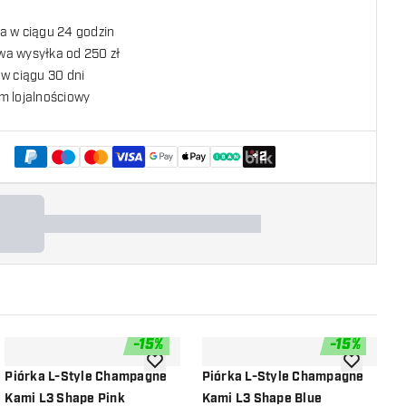
a w ciągu 24 godzin
a wysyłka od 250 zł
w ciągu 30 dni
m lojalnościowy
+
2
-
15
%
-
15
%
listy życzeń
dodaj do listy życzeń
dodaj do li
Piórka L-Style Champagne
Piórka L-Style Champagne
P
Kami L3 Shape Pink
Kami L3 Shape Blue
K