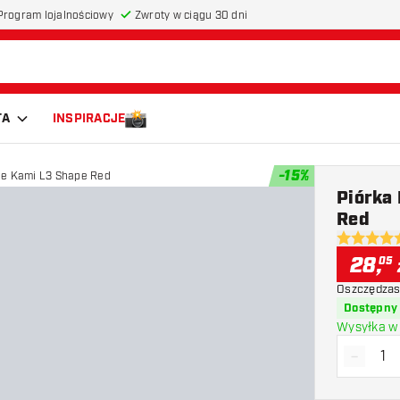
Program lojalnościowy
Zwroty w ciągu 30 dni
TA
INSPIRACJE
-
15
%
ne Kami L3 Shape Red
Piórk
Red
5 gwiazdki
28
,
05
Oszczędzas
Dostępny
Wysyłka w 
-
Zmniejs