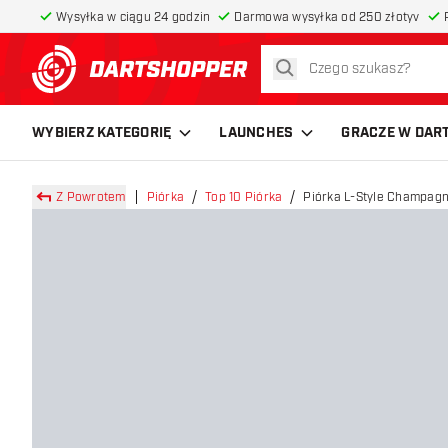
Wysyłka w ciągu 24 godzin
Darmowa wysyłka od 250 złotyv
szukaj
powrót do strony głównej
WYBIERZ KATEGORIĘ
LAUNCHES
GRACZE W DAR
Z Powrotem
Piórka
Top 10 Piórka
Piórka L-Style Champag