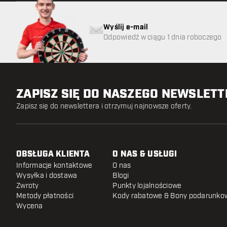
Wyślij e-mail
Odpowiedź w ciągu 1 dnia roboczego
ZAPISZ SIĘ DO NASZEGO NEWSLET
Zapisz się do newslettera i otrzymuj najnowsze oferty.
OBSŁUGA KLIENTA
O NAS & USŁUGI
Informacje kontaktowe
O nas
Wysyłka i dostawa
Blogi
Zwroty
Punkty lojalnościowe
Metody płatności
Kody rabatowe & Bony podarunko
Wycena