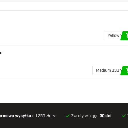
Yellow
ar
Medium 330
armowa wysyłka
od 250 złoty
Zwroty w ciągu
30 dni