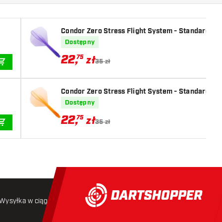
Condor Zero Stress Flight System - Standard Cl
Dostępny
22
,
75
zł
35 zł
DODAJ DO KOSZYKA
Condor Zero Stress Flight System - Standard Cl
Dostępny
22
,
75
zł
35 zł
DODAJ DO KOSZYKA
Wysyłka w ciągu 24 godzin
Darmowa wysyłka
od 250 złoty