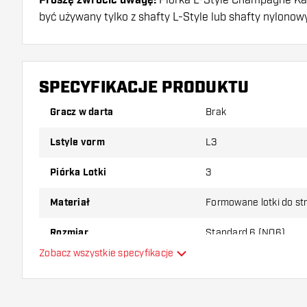
Proszę zwrócić uwagę!
być używany tylko z shafty L-Style lub shafty nylono
Dartshopper tip!
Upewnij się, że masz pod ręką dużo piórek i shaftó
SPECYFIKACJE PRODUKTU
uszkodzone lub złamane w wyniku użytkowania.
Gracz w darta
Brak
Wypróbuj inny kształt, materiał lub grubość piórek, 
Lstyle vorm
L3
który wariant najbardziej Ci odpowiada!
Piórka Lotki
3
Materiał
Formowane lotki do st
Rozmiar
Standard 6 (NO6)
Zobacz wszystkie specyfikacje
Typ
Elastyczność