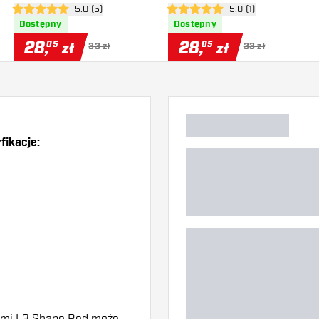
zji
otwórz panel recenzji
5.0 (5)
otwórz panel recenzj
5.0 (1)
5 gwiazdki oceny
5 gwiazdki oceny
Dostępny
Dostępny
28
,
28
,
05
05
zł
zł
33 zł
33 zł
fikacje:
)
ami L3 Shape Red może