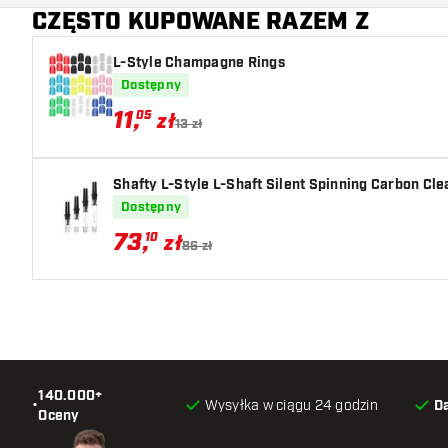
CZĘSTO KUPOWANE RAZEM Z
Główny kolor
L-Style Champagne Rings
Dostępny
11
,
05
zł
13 zł
Shafty L-Style L-Shaft Silent Spinning Carbon Cle
Dostępny
73
,
10
zł
86 zł
140.000+
•
Wysyłka w ciągu 24 godzin
D
Oceny