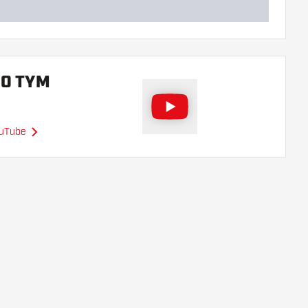
 O TYM
ouTube