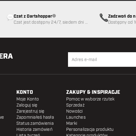
Czat z Dartshopper
Zadzwoń do n
Obsługa klienta niedostępna
Czat jest dostępny 24/7, siedem dni w
89
Dostępny od 1
tygodniu
TERA
KONTO
ZAKUPY & INSPIRACJE
Moje Konto
Pomoc w wyborze rzutek
Zaloguj się
Sprzedaż
Zarejestruj się
Nowości
we
Zapomniałeś hasła
Launches
Status zamówienia
Marki
Historia zamówień
Personalizacja produktu
Lista życzeń
Kategorie produktów