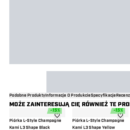
Podobne Produkty
Informacje O Produkcie
Specyfikacje
Recenz
MOŻE ZAINTERESUJĄ CIĘ RÓWNIEŻ TE PR
-
15
%
-
15
%
dodaj do listy życzeń
dodaj d
Piórka L-Style Champagne
Piórka L-Style Champagne
Kami L3 Shape Black
Kami L3 Shape Yellow