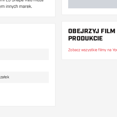
wym innych marek.
OBEJRZYJ FILM
w. Mogą one zostać
PRODUKCIE
Zobacz wszystkie filmy na Y
aby dowiedzieć się,
rzałek