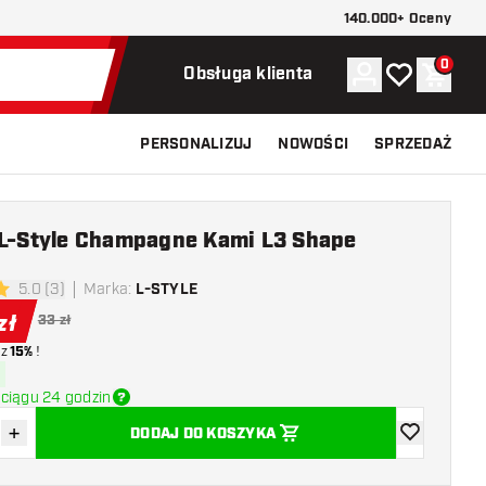
140.000+ Oceny
0
Konto
Moja lista ży
Koszy
Obsługa klienta
PERSONALIZUJ
NOWOŚCI
SPRZEDAŻ
a L-Style Champagne Kami L3 Shape
5.0 (3)
Marka
:
L-STYLE
 oceny
zł
33 zł
z
15%
!
ciągu 24 godzin
+
DODAJ DO KOSZYKA
z ilość
Zwiększ ilość
dodaj do list