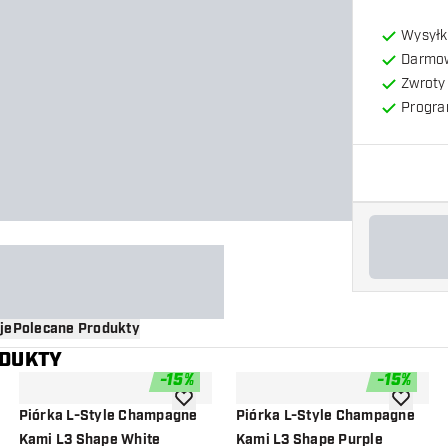
Wysyłk
Darmow
Zwroty 
Progra
je
Polecane Produkty
ODUKTY
-
15
%
-
15
%
o listy życzeń
dodaj do listy życzeń
dodaj do 
Piórka L-Style Champagne
Piórka L-Style Champagne
Kami L3 Shape White
Kami L3 Shape Purple