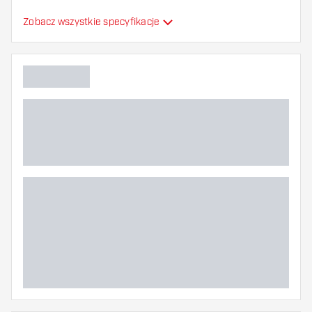
Rozmiar
Standard (NO2)
Zobacz wszystkie specyfikacje
Typ
Elastyczność
Dodatkowe kolory
Główny kolor