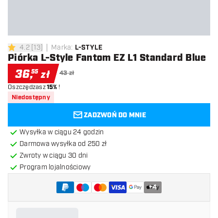
4.2
[
13
]
Marka
:
L-STYLE
4.2 gwiazdki oceny
Piórka L-Style Fantom EZ L1 Standard Blue
36
,
55
zł
43 zł
Oszczędzasz
15%
!
Niedostępny
ZADZWOŃ DO MNIE
Wysyłka w ciągu 24 godzin
Darmowa wysyłka od 250 zł
Zwroty w ciągu 30 dni
Program lojalnościowy
+
4