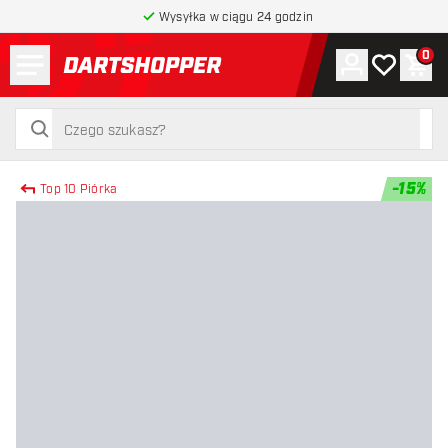
Wysyłka w ciągu 24 godzin
Menu
0
Konto
Moja lista 
Kos
powrót do strony głównej
szukaj
szukaj
-
15
%
Top 10 Piórka