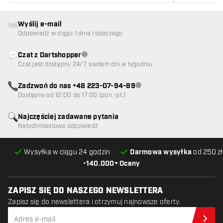
Wyślij e-mail
Odpowiedź w ciągu 1 dnia roboczego
Czat z Dartshopper
Obsługa klienta niedostępna
Czat jest dostępny 24/7, siedem dni w tygodniu
Zadzwoń do nas +48 223-07-94-89
Obsługa klienta niedostępna
Dostępny od 10:00 do 17:00 (pon.-pt.)
Najczęściej zadawane pytania
Natychmiastowa odpowiedź
Wysyłka w ciągu 24 godzin
Darmowa wysyłka
od 250 zł
•
140.000+ Oceny
ZAPISZ SIĘ DO NASZEGO NEWSLETTERA
Zapisz się do newslettera i otrzymuj najnowsze oferty.