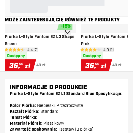
MOŻE ZAINTERESUJĄ CIĘ RÓWNIEŻ TE PRODUKTY
-
15
%
dodaj do listy życzeń
Piórka L-Style Fantom EZ L3 Shape
Piórka L-Style Fantom EZ
Green
Pink
otwórz panel recenzji
4.4 (7)
otwórz panel rec
4.0 (1)
4.4 gwiazdki oceny
4 gwiazdki oceny
Dostępny
Dostępny
36
,
36
,
55
55
zł
zł
43 zł
43 zł
INFORMACJE O PRODUKCIE
Piórka L-Style Fantom EZ L1 Standard Blue Specyfikacje:
Kolor Piórka:
Niebieski, Przezroczyste
Kształt Piórka:
Standard
Temat Piórka:
Materiał Piórek:
Plastikowy
Zawartość opakowania:
1 zestaw (3 piórka)