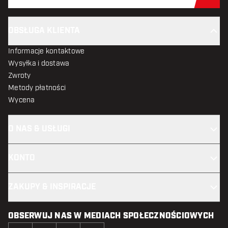
Zap
OBSŁUGA KLIENTA
Informacje kontaktowe
Wysyłka i dostawa
Zwroty
Metody płatności
Wycena
O NAS & USŁUGI
KONTO
ZAKUPY & INSPIRACJE
OBSERWUJ NAS W MEDIACH SPOŁECZNOŚCIOWYCH