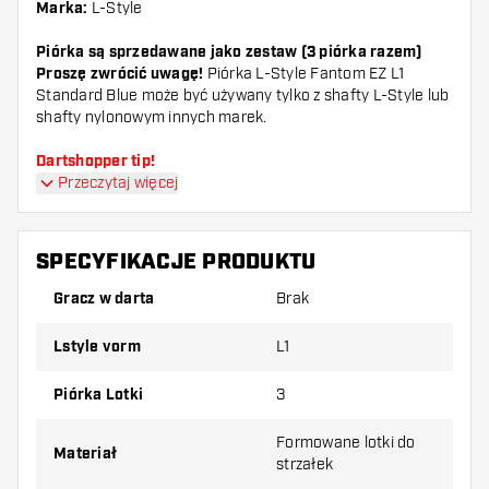
Marka:
L-Style
Piórka są sprzedawane jako zestaw (3 piórka razem)
Proszę zwrócić uwagę!
Piórka L-Style Fantom EZ L1
Standard Blue może być używany tylko z shafty L-Style lub
shafty nylonowym innych marek.
Dartshopper tip!
Przeczytaj więcej
Upewnij się, że masz pod ręką dużo piórek i
shaftów. Mogą one zostać uszkodzone lub
SPECYFIKACJE PRODUKTU
złamane w wyniku użytkowania.
Gracz w darta
Brak
Wypróbuj inny kształt, materiał lub grubość
Lstyle vorm
L1
piórek, aby dowiedzieć się, który wariant
najbardziej Ci odpowiada!
Piórka Lotki
3
Formowane lotki do
Materiał
strzałek