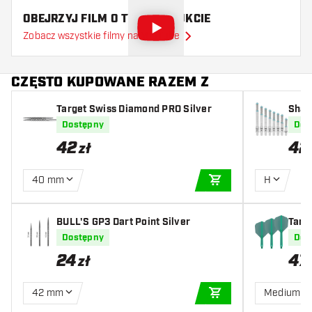
OBEJRZYJ FILM O TYM PRODUKCIE
Zobacz wszystkie filmy na YouTube
CZĘSTO KUPOWANE RAZEM Z
Target Swiss Diamond PRO Silver
Shaf
AK7 -
Dostępny
Dos
42
42
zł
40 mm
H
DODAJ DO KOSZYK
BULL'S GP3 Dart Point Silver
Targ
Dostępny
Dos
24
47
zł
42 mm
Medium
DODAJ DO KOSZYK