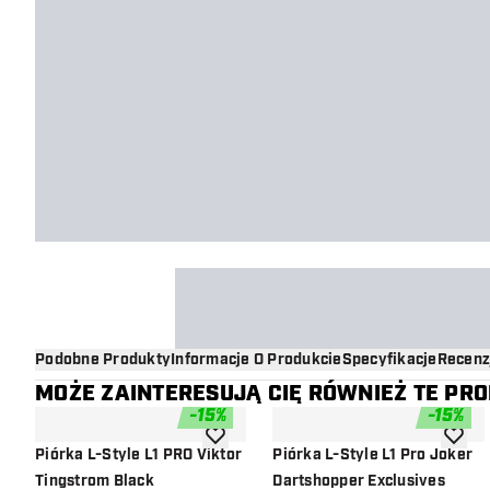
Podobne Produkty
Informacje O Produkcie
Specyfikacje
Recenz
MOŻE ZAINTERESUJĄ CIĘ RÓWNIEŻ TE PR
-
15
%
-
15
%
dodaj do listy życzeń
dodaj d
Piórka L-Style L1 PRO Viktor
Piórka L-Style L1 Pro Joker
Tingstrom Black
Dartshopper Exclusives