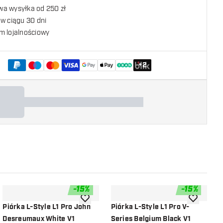
a wysyłka od 250 zł
w ciągu 30 dni
m lojalnościowy
+
2
-
15
%
-
15
%
listy życzeń
dodaj do listy życzeń
dodaj do li
Piórka L-Style L1 Pro John
Piórka L-Style L1 Pro V-
P
Desreumaux White V1
Series Belgium Black V1
T