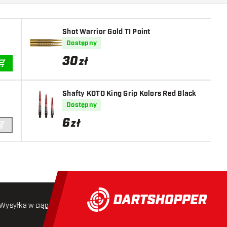
Shot Warrior Gold TI Point
Dostępny
30
zł
DODAJ DO KOSZYKA
Shafty KOTO King Grip Kolors Red Black
Dostępny
6
zł
DODAJ DO KOSZYKA
Wysyłka w ciągu 24 godzin
Darmowa wysyłka
od 250 złoty