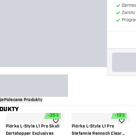
Darmow
Zwroty 
Progra
je
Polecane Produkty
ODUKTY
-
35
%
-
15
%
o listy życzeń
dodaj do listy życzeń
dodaj do 
Piórka L-Style L1 Pro Skull
Piórka L-Style L1 Pro
Dartshopper Exclusives
Stefannie Rennoch Clear