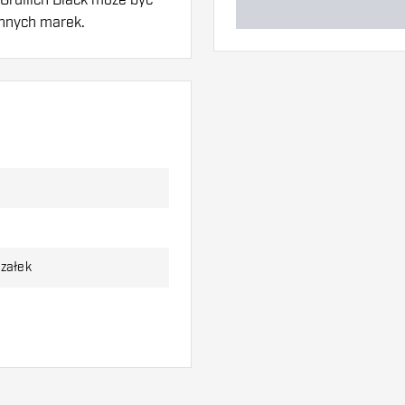
innych marek.
w. Mogą one zostać
aby dowiedzieć się,
rzałek