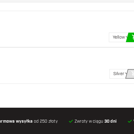
Yellow
Silver
armowa wysyłka
od 250 złoty
Zwroty w ciągu
30 dni