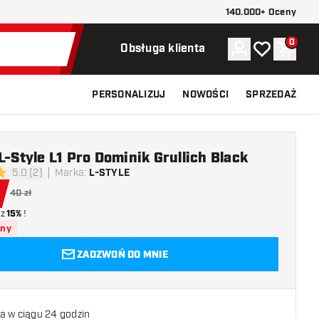
140.000+ Oceny
0
Konto
Moja lista ży
Koszy
Obsługa klienta
PERSONALIZUJ
NOWOŚCI
SPRZEDAŻ
L-Style L1 Pro Dominik Grullich Black
5.0 (2)
Marka
:
L-STYLE
 oceny
40 zł
z
15%
!
pny
ZADZWOŃ DO MNIE
a w ciągu 24 godzin