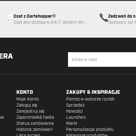
Czat z Dartshopper
Zadzwoń do n
Obsługa klienta niedostępna
Czat jest dostępny 24/7, siedem dni w
89
Dostępny od 1
tygodniu
TERA
KONTO
ZAKUPY & INSPIRACJE
Moje Konto
Pomoc w wyborze rzutek
Zaloguj się
Sprzedaż
Zarejestruj się
Nowości
we
Zapomniałeś hasła
Launches
Status zamówienia
Marki
Historia zamówień
Personalizacja produktu
Lista życzeń
Kategorie produktów