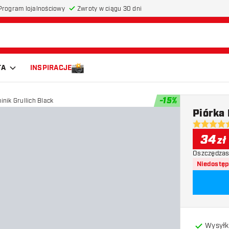
Program lojalnościowy
Zwroty w ciągu 30 dni
TA
INSPIRACJE
-
15
%
inik Grullich Black
Piórka 
5 gwiazdki
34
zł
Oszczędzas
Niedostę
Wysyłk