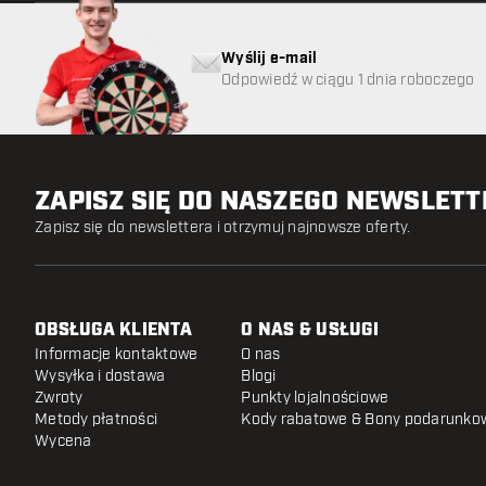
Wyślij e-mail
Odpowiedź w ciągu 1 dnia roboczego
ZAPISZ SIĘ DO NASZEGO NEWSLET
Zapisz się do newslettera i otrzymuj najnowsze oferty.
OBSŁUGA KLIENTA
O NAS & USŁUGI
Informacje kontaktowe
O nas
Wysyłka i dostawa
Blogi
Zwroty
Punkty lojalnościowe
Metody płatności
Kody rabatowe & Bony podarunko
Wycena