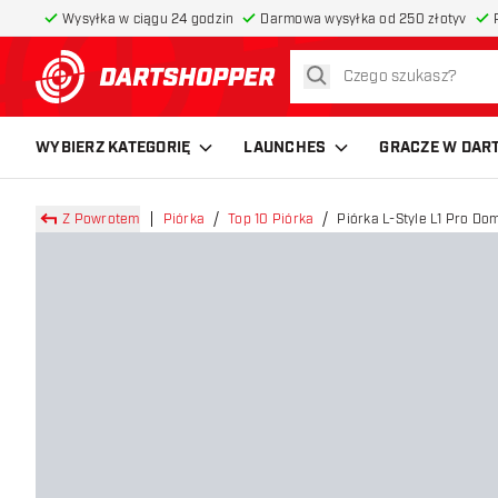
Wysyłka w ciągu 24 godzin
Darmowa wysyłka od 250 złotyv
szukaj
powrót do strony głównej
WYBIERZ KATEGORIĘ
LAUNCHES
GRACZE W DAR
Z Powrotem
Piórka
Top 10 Piórka
Piórka L-Style L1 Pro Dom