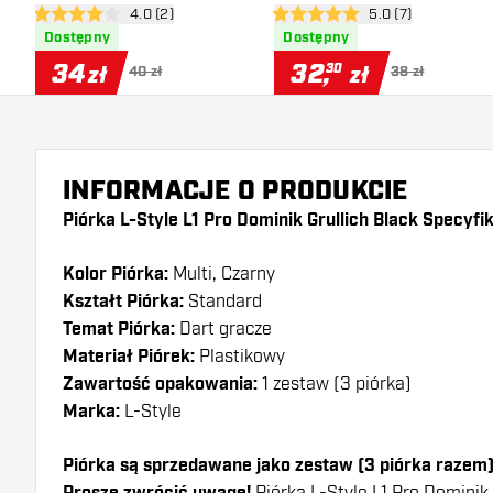
otwórz panel recenzji
4.0 (2)
otwórz panel recen
5.0 (7)
4 gwiazdki oceny
5 gwiazdki oceny
Dostępny
Dostępny
34
32
,
30
zł
zł
40 zł
38 zł
INFORMACJE O PRODUKCIE
Piórka L-Style L1 Pro Dominik Grullich Black Specyfik
Kolor Piórka:
Multi, Czarny
Kształt Piórka:
Standard
Temat Piórka:
Dart gracze
Materiał Piórek:
Plastikowy
Zawartość opakowania:
1 zestaw (3 piórka)
Marka:
L-Style
Piórka są sprzedawane jako zestaw (3 piórka razem
Piórka L-Style L1 Pro Dominik