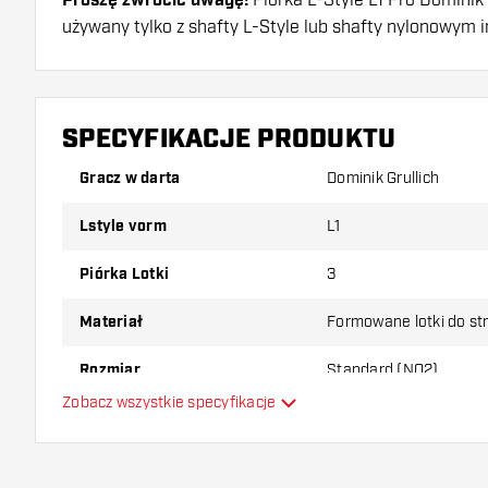
Proszę zwrócić uwagę!
używany tylko z shafty L-Style lub shafty nylonowym 
Dartshopper tip!
Upewnij się, że masz pod ręką dużo piórek i shaftó
SPECYFIKACJE PRODUKTU
uszkodzone lub złamane w wyniku użytkowania.
Gracz w darta
Dominik Grullich
Wypróbuj inny kształt, materiał lub grubość piórek, 
Lstyle vorm
L1
który wariant najbardziej Ci odpowiada!
Piórka Lotki
3
Materiał
Formowane lotki do st
Rozmiar
Standard (NO2)
Zobacz wszystkie specyfikacje
Typ
Elastyczność