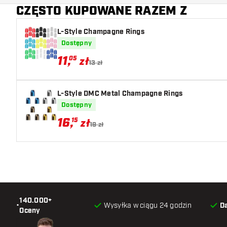
CZĘSTO KUPOWANE RAZEM Z
Dodatkowe kolory
L-Style Champagne Rings
Główny kolor
Dostępny
11
,
05
zł
13 zł
L-Style DMC Metal Champagne Rings
Dostępny
16
,
15
zł
19 zł
140.000+
•
Wysyłka w ciągu 24 godzin
D
Oceny