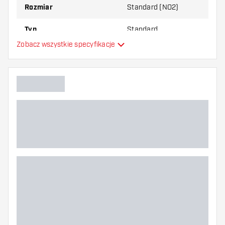
Rozmiar
Standard (NO2)
Typ
Standard
Zobacz wszystkie specyfikacje
Elastyczność
Główny kolor