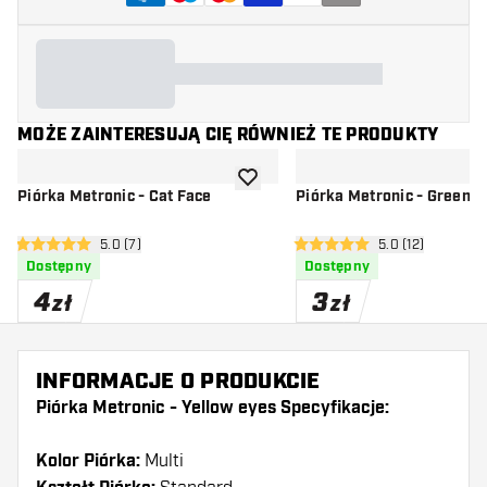
MOŻE ZAINTERESUJĄ CIĘ RÓWNIEŻ TE PRODUKTY
dodaj do listy życzeń
Piórka Metronic - Cat Face
Piórka Metronic - Green E
otwórz panel recenzji
5.0 (7)
otwórz panel rec
5.0 (12)
5 gwiazdki oceny
5 gwiazdki oceny
Dostępny
Dostępny
4
3
zł
zł
INFORMACJE O PRODUKCIE
Piórka Metronic - Yellow eyes Specyfikacje:
Kolor Piórka:
Multi