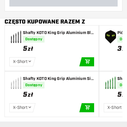
CZĘSTO KUPOWANE RAZEM Z
Shafty KOTO King Grip Aluminium Bla
Piór
ck
Dostępny
Dos
5
3
zł
z
X-Short
DODAJ DO KOSZYK
Shafty KOTO King Grip Aluminium Sil
Shaf
ver
en
Dostępny
Dos
5
5
zł
z
X-Short
X-Short
DODAJ DO KOSZYK