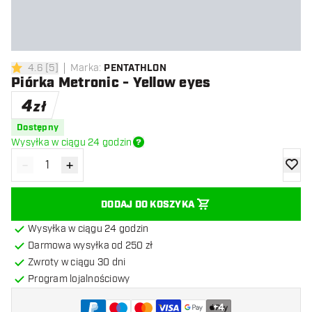
4.6
[
5
]
Marka
:
PENTATHLON
4.6 gwiazdki oceny
Piórka Metronic - Yellow eyes
4
zł
Dostępny
Wysyłka w ciągu 24 godzin
-
+
Zmniejsz ilość
Zwiększ ilość
dodaj 
DODAJ DO KOSZYKA
Wysyłka w ciągu 24 godzin
Darmowa wysyłka od 250 zł
Zwroty w ciągu 30 dni
Program lojalnościowy
+
4