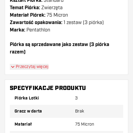
Kształt Piórka:
Standard
Temat Piórka:
Zwierzęta
Materiał Piórek:
75 Micron
Zawartość opakowania:
1 zestaw (3 piórka)
Marka:
Pentathlon
Piórka są sprzedawane jako zestaw (3 piórka
razem)
Dartshopper tip!
Przeczytaj więcej
Upewnij się, że masz pod ręką dużo piórek i
shaftów. Mogą one zostać uszkodzone lub
SPECYFIKACJE PRODUKTU
złamane w wyniku użytkowania.
Piórka Lotki
3
Wypróbuj inny kształt, materiał lub grubość
Gracz w darta
Brak
piórek, aby dowiedzieć się, który wariant
najbardziej Ci odpowiada!
Materiał
75 Micron