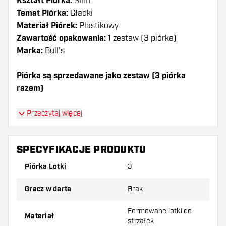
Kształt Piórka:
Slim
Temat Piórka:
Gładki
Materiał Piórek:
Plastikowy
Zawartość opakowania:
1 zestaw (3 piórka)
Marka:
Bull's
Piórka są sprzedawane jako zestaw (3 piórka
razem)
Dartshopper tip!
Przeczytaj więcej
Upewnij się, że masz pod ręką dużo piórek i
shaftów. Mogą one zostać uszkodzone lub
SPECYFIKACJE PRODUKTU
złamane w wyniku użytkowania.
Piórka Lotki
3
Wypróbuj inny kształt, materiał lub grubość
Gracz w darta
Brak
piórek, aby dowiedzieć się, który wariant
najbardziej Ci odpowiada!
Formowane lotki do
Materiał
strzałek