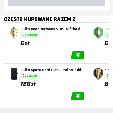
CZĘSTO KUPOWANE RAZEM Z
Bull's Beer Cartoons NO2 - Piórka do
Bull'
Darta
Dostępny
Dos
6
6
zł
z
DODAJ DO KOSZYK
Bull's Space Hard Black Etui na lotki
Kieli
do D
Dostępny
Dos
126
6
zł
z
DODAJ DO KOSZYK