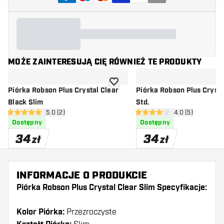
MOŻE ZAINTERESUJĄ CIĘ RÓWNIEŻ TE PRODUKTY
dodaj do listy życzeń
Piórka Robson Plus Crystal Clear
Piórka Robson Plus Crysta
Black Slim
Std.
otwórz panel recenzji
5.0 (2)
otwórz panel rec
4.0 (5)
5 gwiazdki oceny
4 gwiazdki oceny
Dostępny
Dostępny
34
34
zł
zł
INFORMACJE O PRODUKCIE
Piórka Robson Plus Crystal Clear Slim Specyfikacje:
Kolor Piórka:
Przezroczyste