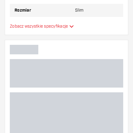
Rozmiar
Slim
Formowane lotki do
Zobacz wszystkie specyfikacje
Typ
strzałek
Elastyczność
Główny kolor