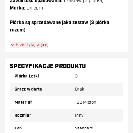
Zawartość opakowania:
1 zestaw (3 piórka)
Marka:
Unicorn
Piórka są sprzedawane jako zestaw (3 piórka
razem)
Dartshopper tip!
Przeczytaj więcej
Upewnij się, że masz pod ręką dużo piórek i
shaftów. Mogą one zostać uszkodzone lub
SPECYFIKACJE PRODUKTU
złamane w wyniku użytkowania.
Piórka Lotki
3
Wypróbuj inny kształt, materiał lub grubość
Gracz w darta
Brak
piórek, aby dowiedzieć się, który wariant
najbardziej Ci odpowiada!
Materiał
100 Micron
Rozmiar
Inny
Typ
Standard