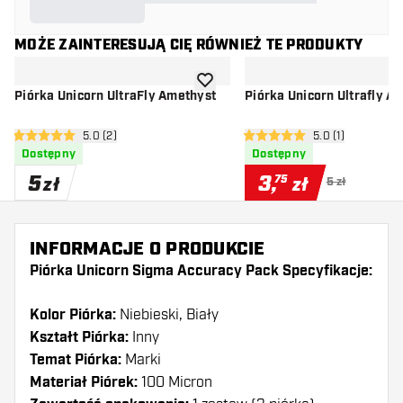
MOŻE ZAINTERESUJĄ CIĘ RÓWNIEŻ TE PRODUKTY
dodaj do listy życzeń
Piórka Unicorn UltraFly Amethyst
Piórka Unicorn Ultrafly A
otwórz panel recenzji
5.0 (2)
otwórz panel rec
5.0 (1)
5 gwiazdki oceny
5 gwiazdki oceny
Dostępny
Dostępny
5
3
,
75
zł
zł
5 zł
INFORMACJE O PRODUKCIE
Piórka Unicorn Sigma Accuracy Pack Specyfikacje:
Kolor Piórka:
Niebieski, Biały
Kształt Piórka:
Inny
Temat Piórka:
Marki
Materiał Piórek:
100 Micron