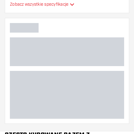
Zobacz wszystkie specyfikacje
Elastyczność
Dodatkowe kolory
Główny kolor