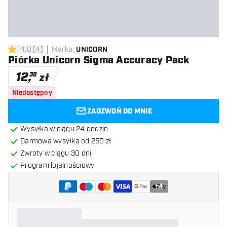
4.0
[
4
]
Marka
:
UNICORN
4 gwiazdki oceny
Piórka Unicorn Sigma Accuracy Pack
12
,
38
zł
Niedostępny
ZADZWOŃ DO MNIE
Wysyłka w ciągu 24 godzin
Darmowa wysyłka od 250 zł
Zwroty w ciągu 30 dni
Program lojalnościowy
+
4