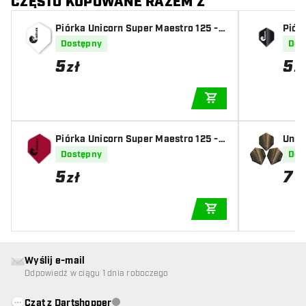
CZĘSTO KUPOWANE RAZEM Z
Piórka Unicorn Super Maestro 125 -
Piór
White
Blac
Dostępny
Dos
5
5
zł
z
DODAJ DO KOSZYK
Piórka Unicorn Super Maestro 125 -
Unic
Red
e 4 N
Dostępny
Dos
5
7
zł
z
DODAJ DO KOSZYK
Wyślij e-mail
Odpowiedź w ciągu 1 dnia roboczego
Czat z Dartshopper