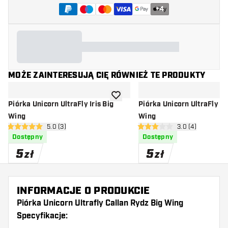
+
4
MOŻE ZAINTERESUJĄ CIĘ RÓWNIEŻ TE PRODUKTY
dodaj do listy życzeń
Piórka Unicorn UltraFly Iris Big
Piórka Unicorn UltraFly P
Wing
Wing
otwórz panel recenzji
5.0 (3)
otwórz panel rec
3.0 (4)
5 gwiazdki oceny
3 gwiazdki oceny
Dostępny
Dostępny
5
5
zł
zł
INFORMACJE O PRODUKCIE
Piórka Unicorn Ultrafly Callan Rydz Big Wing
Specyfikacje: