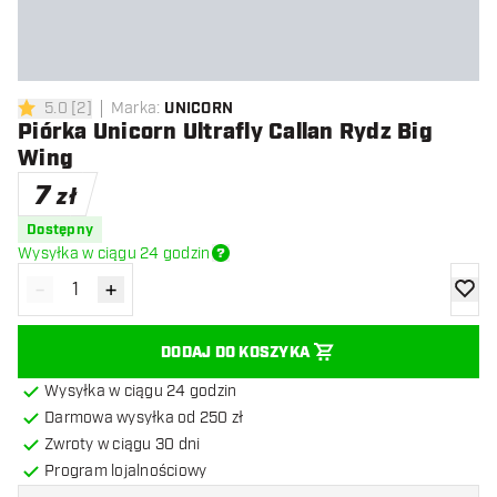
5.0
[
2
]
Marka
:
UNICORN
5 gwiazdki oceny
Piórka Unicorn Ultrafly Callan Rydz Big
Wing
7
zł
Dostępny
Wysyłka w ciągu 24 godzin
-
+
Zmniejsz ilość
Zwiększ ilość
dodaj 
DODAJ DO KOSZYKA
Wysyłka w ciągu 24 godzin
Darmowa wysyłka od 250 zł
Zwroty w ciągu 30 dni
Program lojalnościowy