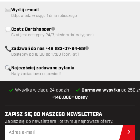
Wyślij e-mail
Odpowiedź w ciągu 1 dnia roboczego
Czat z Dartshopper
Obsługa klienta niedostępna
Czat jest dostępny 24/7, siedem dni w tygodniu
Zadzwoń do nas +48 223-07-94-89
Obsługa klienta niedostępna
Dostępny od 10:00 do 17:00 (pon.-pt.)
Najczęściej zadawane pytania
Natychmiastowa odpowiedź
Wysyłka w ciągu 24 godzin
Darmowa wysyłka
od 250 zł
•
140.000+ Oceny
ZAPISZ SIĘ DO NASZEGO NEWSLETTERA
Zapisz się do newslettera i otrzymuj najnowsze oferty.
Zap