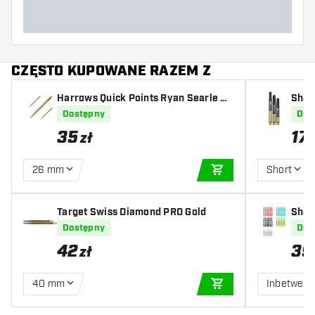
CZĘSTO KUPOWANE RAZEM Z
Harrows Quick Points Ryan Searle He
Shaft
avy Metal Grip Gold
Dostępny
Dos
35
17
zł
26 mm
Short
DODAJ DO KOSZYK
Target Swiss Diamond PRO Gold
Shaft
s
Dostępny
Dos
42
39
zł
40 mm
Inbetwee
DODAJ DO KOSZYK