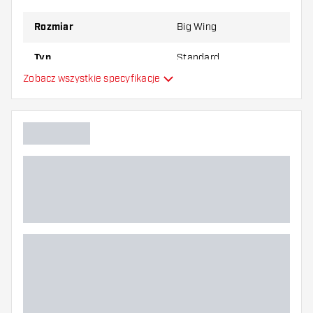
najbardziej Ci odpowiada!
Rozmiar
Big Wing
Typ
Standard
Zobacz wszystkie specyfikacje
Elastyczność
Dodatkowe kolory
Główny kolor