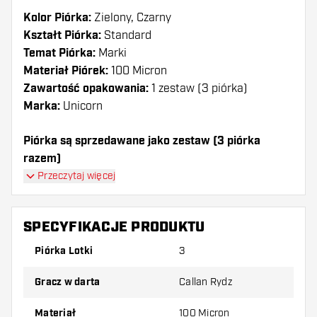
Kolor Piórka:
Zielony, Czarny
Kształt Piórka:
Standard
Temat Piórka:
Marki
Materiał Piórek:
100 Micron
Zawartość opakowania:
1 zestaw (3 piórka)
Marka:
Unicorn
Piórka są sprzedawane jako zestaw (3 piórka
razem)
Przeczytaj więcej
Dartshopper tip!
Upewnij się, że masz pod ręką dużo piórek i
SPECYFIKACJE PRODUKTU
shaftów. Mogą one zostać uszkodzone lub
Piórka Lotki
3
złamane w wyniku użytkowania.
Gracz w darta
Callan Rydz
Wypróbuj inny kształt, materiał lub grubość
piórek, aby dowiedzieć się, który wariant
Materiał
100 Micron