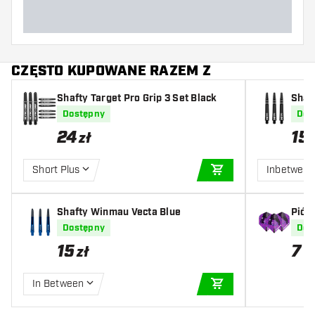
CZĘSTO KUPOWANE RAZEM Z
Shafty Target Pro Grip 3 Set Black
Shaf
Dostępny
Dos
24
15
zł
Short Plus
Inbetwee
DODAJ DO KOSZYK
Shafty Winmau Vecta Blue
Pió
core
Dostępny
Dos
15
7
zł
z
In Between
DODAJ DO KOSZYK