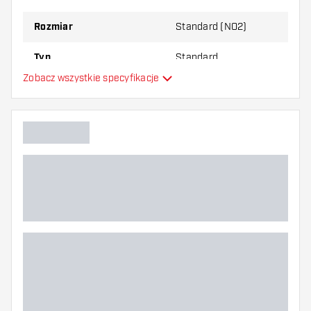
najbardziej Ci odpowiada!
Rozmiar
Standard (NO2)
Typ
Standard
Zobacz wszystkie specyfikacje
Elastyczność
Główny kolor