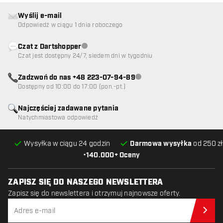
Wyślij e-mail
Odpowiedź w ciągu 1 dnia roboczego
Czat z Dartshopper
Obsługa klienta niedostępna
Czat jest dostępny 24/7, siedem dni w tygodniu
Zadzwoń do nas +48 223-07-94-89
Obsługa klienta niedostępna
Dostępny od 10:00 do 17:00 (pon.-pt.)
Najczęściej zadawane pytania
Natychmiastowa odpowiedź
Wysyłka w ciągu 24 godzin
Darmowa wysyłka
od 250 zł
•
140.000+ Oceny
ZAPISZ SIĘ DO NASZEGO NEWSLETTERA
Zapisz się do newslettera i otrzymuj najnowsze oferty.
Zap