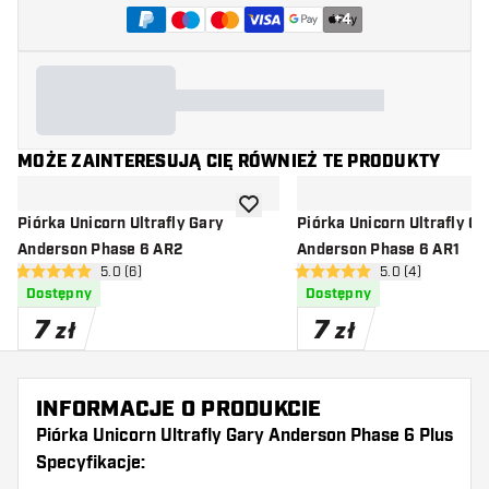
+
4
MOŻE ZAINTERESUJĄ CIĘ RÓWNIEŻ TE PRODUKTY
dodaj do listy życzeń
Piórka Unicorn Ultrafly Gary
Piórka Unicorn Ultrafly Ga
Anderson Phase 6 AR2
Anderson Phase 6 AR1
otwórz panel recenzji
5.0 (6)
otwórz panel rec
5.0 (4)
5 gwiazdki oceny
5 gwiazdki oceny
Dostępny
Dostępny
7
7
zł
zł
INFORMACJE O PRODUKCIE
Piórka Unicorn Ultrafly Gary Anderson Phase 6 Plus
Specyfikacje: