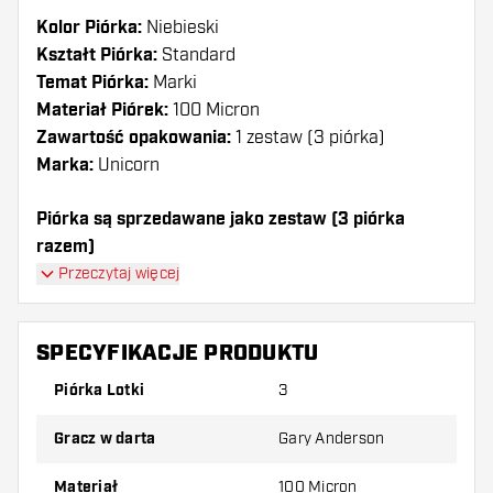
Kolor Piórka:
Niebieski
Kształt Piórka:
Standard
Temat Piórka:
Marki
Materiał Piórek:
100 Micron
Zawartość opakowania:
1 zestaw (3 piórka)
Marka:
Unicorn
Piórka są sprzedawane jako zestaw (3 piórka
razem)
Przeczytaj więcej
Dartshopper tip!
Upewnij się, że masz pod ręką dużo piórek i
SPECYFIKACJE PRODUKTU
shaftów. Mogą one zostać uszkodzone lub
Piórka Lotki
3
złamane w wyniku użytkowania.
Gracz w darta
Gary Anderson
Wypróbuj inny kształt, materiał lub grubość
piórek, aby dowiedzieć się, który wariant
Materiał
100 Micron