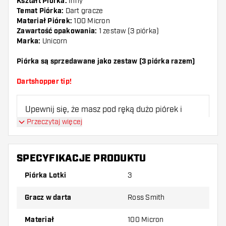
Kształt Piórka:
Inny
Temat Piórka:
Dart gracze
Materiał Piórek:
100 Micron
Zawartość opakowania:
1 zestaw (3 piórka)
Marka:
Unicorn
Piórka są sprzedawane jako zestaw (3 piórka razem)
Dartshopper tip!
Upewnij się, że masz pod ręką dużo piórek i
shaftów. Mogą one zostać uszkodzone lub
Przeczytaj więcej
złamane w wyniku użytkowania.
SPECYFIKACJE PRODUKTU
Wypróbuj inny kształt, materiał lub grubość
piórek, aby dowiedzieć się, który wariant
Piórka Lotki
3
najbardziej Ci odpowiada!
Gracz w darta
Ross Smith
Materiał
100 Micron