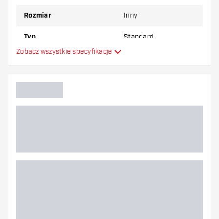
Rozmiar
Inny
Typ
Standard
Zobacz wszystkie specyfikacje
Elastyczność
Dodatkowe kolory
Główny kolor