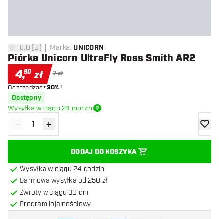
0.0
[
0
]
Marka
:
UNICORN
0 gwiazdki oceny
Piórka Unicorn UltraFly Ross Smith AR2
4
,
90
zł
7 zł
Oszczędzasz
30%
!
Dostępny
Wysyłka w ciągu 24 godzin
-
+
Zmniejsz ilość
Zwiększ ilość
dodaj 
DODAJ DO KOSZYKA
Wysyłka w ciągu 24 godzin
Darmowa wysyłka od 250 zł
Zwroty w ciągu 30 dni
Program lojalnościowy