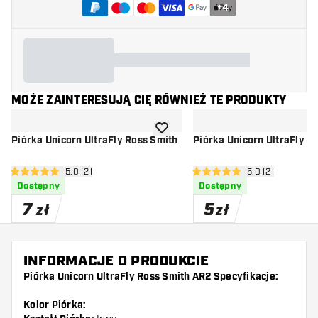
+
4
MOŻE ZAINTERESUJĄ CIĘ RÓWNIEŻ TE PRODUKTY
dodaj do listy życzeń
Piórka Unicorn UltraFly Ross Smith
Piórka Unicorn UltraFly 
otwórz panel recenzji
5.0 (2)
otwórz panel rec
5.0 (2)
5 gwiazdki oceny
5 gwiazdki oceny
Dostępny
Dostępny
7
5
zł
zł
INFORMACJE O PRODUKCIE
Piórka Unicorn UltraFly Ross Smith AR2 Specyfikacje:
Kolor Piórka: