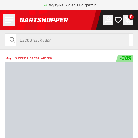
Wysyłka w ciągu 24 godzin
Menu
0
Konto
Moja lista 
Kos
powrót do strony głównej
szukaj
szukaj
-
30
%
Unicorn Gracze Piórka