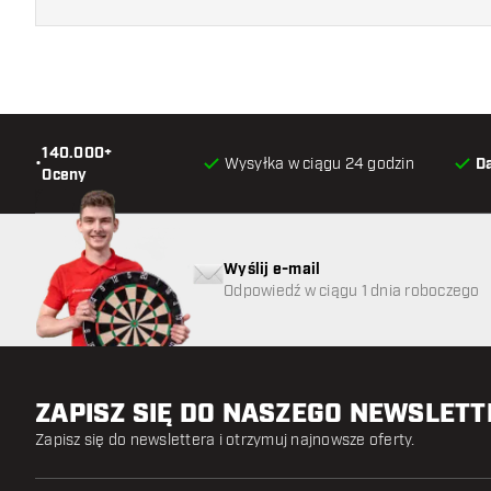
140.000+
•
Wysyłka w ciągu 24 godzin
D
Oceny
Wyślij e-mail
Odpowiedź w ciągu 1 dnia roboczego
ZAPISZ SIĘ DO NASZEGO NEWSLET
Zapisz się do newslettera i otrzymuj najnowsze oferty.