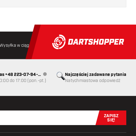
Wysyłka w ciągu 24 godzin
Darmowa wysyłka
od 250 złoty
as +48 223-07-94-
Najczęściej zadawane pytania
Obsługa klienta niedostępna
0:00 do 17:00 (pon.-pt.)
Natychmiastowa odpowiedź
ZAPISZ
Zapisz się t
SIĘ!