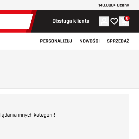
140.000+ Oceny
0
Konto
Moja lista ży
Koszy
Obsługa klienta
PERSONALIZUJ
NOWOŚCI
SPRZEDAŻ
ądania innych kategorii!