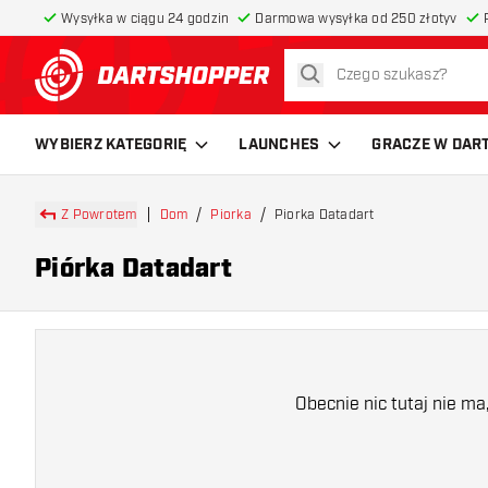
Wysyłka w ciągu 24 godzin
Darmowa wysyłka od 250 złotyv
szukaj
powrót do strony głównej
WYBIERZ KATEGORIĘ
LAUNCHES
GRACZE W DAR
Z Powrotem
Dom
Piorka
Piorka Datadart
Piórka Datadart
Obecnie nic tutaj nie m