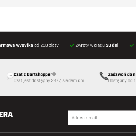
armowa wysyłka
od 250 złoty
Zwroty w ciągu
30 dni
Czat z Dartshopper
Zadzwoń do n
Obsługa klienta niedostępna
Czat jest dostępny 24/7, siedem dni w
89
Dostępny od 1
tygodniu
TERA