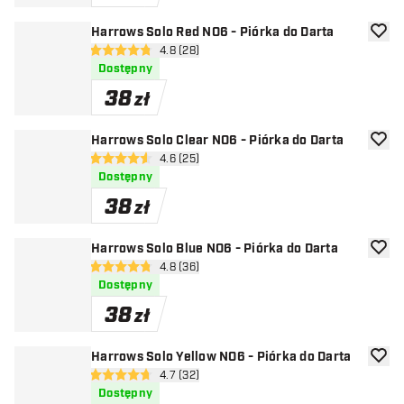
Harrows Solo Red NO6 - Piórka do Darta
dodaj 
otwórz panel recenzji
4.8 (28)
4.8 gwiazdki oceny
Dostępny
38
zł
Harrows Solo Clear NO6 - Piórka do Darta
dodaj 
otwórz panel recenzji
4.6 (25)
4.6 gwiazdki oceny
Dostępny
38
zł
Harrows Solo Blue NO6 - Piórka do Darta
dodaj 
otwórz panel recenzji
4.8 (36)
4.8 gwiazdki oceny
Dostępny
38
zł
Harrows Solo Yellow NO6 - Piórka do Darta
dodaj 
otwórz panel recenzji
4.7 (32)
4.7 gwiazdki oceny
Dostępny