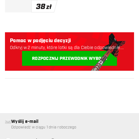
38
zł
Pomoc w podjęciu decyzji
Odkryj w 2 minuty, które lotki są dla Ciebie odpowiednie.
Zaczynajmy:
ROZPOCZNIJ PRZEWODNIK WYBORU
Wyślij e-mail
Odpowiedź w ciągu 1 dnia roboczego