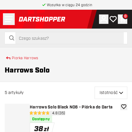
Wysyłka w ciągu 24 godzin
Menu
0
Konto
Moja lista 
Kos
powrót do strony głównej
szukaj
szukaj
Piorka Harrows
Harrows Solo
5
artykuły
Istotność
Harrows Solo Black NO6 - Piórka do Darta
dodaj 
otwórz panel recenzji
4.8 (35)
4.8 gwiazdki oceny
Dostępny
38
zł