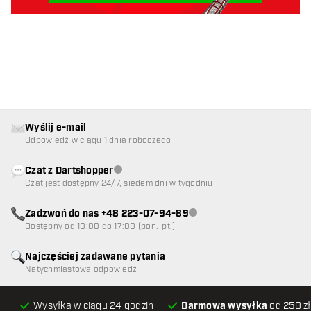
Wyślij e-mail
Odpowiedź w ciągu 1 dnia roboczego
Czat z Dartshopper
Obsługa klienta niedostępna
Czat jest dostępny 24/7, siedem dni w tygodniu
Zadzwoń do nas +48 223-07-94-89
Obsługa klienta niedostępna
Dostępny od 10:00 do 17:00 (pon.-pt.)
Najczęściej zadawane pytania
Natychmiastowa odpowiedź
Wysyłka w ciągu 24 godzin
Darmowa wysyłka
od 250 zł