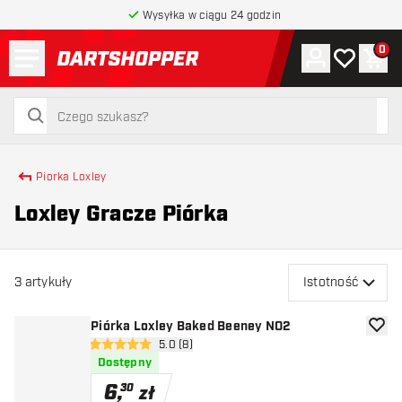
Wysyłka w ciągu 24 godzin
Menu
0
Konto
Moja lista 
Kos
powrót do strony głównej
szukaj
szukaj
Piorka Loxley
Loxley Gracze Piórka
3
artykuły
Istotność
Piórka Loxley Baked Beeney NO2
dodaj 
otwórz panel recenzji
5.0 (8)
5 gwiazdki oceny
Dostępny
6
,
30
zł