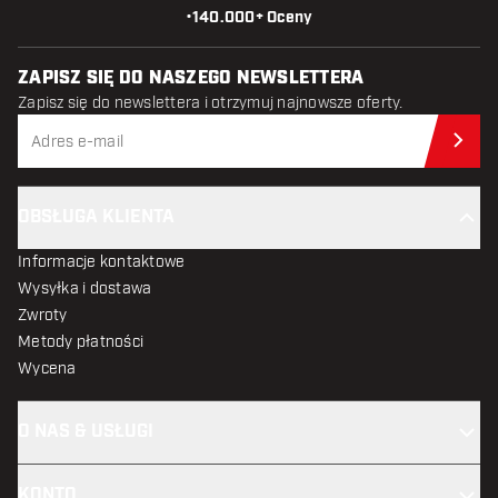
•
140.000+ Oceny
ZAPISZ SIĘ DO NASZEGO NEWSLETTERA
Zapisz się do newslettera i otrzymuj najnowsze oferty.
Zap
OBSŁUGA KLIENTA
Informacje kontaktowe
Wysyłka i dostawa
Zwroty
Metody płatności
Wycena
O NAS & USŁUGI
KONTO