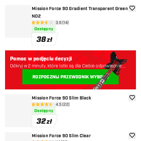
Mission Force 90 Gradient Transparent Green
dodaj 
NO2
otwórz panel recenzji
3.6 (14)
3.6 gwiazdki oceny
Dostępny
38
zł
Pomoc w podjęciu decyzji
Odkryj w 2 minuty, które lotki są dla Ciebie odpowiednie.
Zaczynajmy:
ROZPOCZNIJ PRZEWODNIK WYBORU
Mission Force 90 Slim Black
dodaj 
otwórz panel recenzji
4.5 (22)
4.5 gwiazdki oceny
Dostępny
32
zł
Mission Force 90 Slim Clear
dodaj 