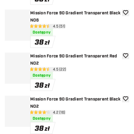
Mission Force 90 Gradient Transparent Black
dodaj 
NO6
otwórz panel recenzji
4.5 (51)
4.5 gwiazdki oceny
Dostępny
38
zł
Mission Force 90 Gradient Transparent Red
dodaj 
NO2
otwórz panel recenzji
4.5 (22)
4.5 gwiazdki oceny
Dostępny
38
zł
Mission Force 90 Gradient Transparent Black
dodaj 
NO2
otwórz panel recenzji
4.2 (16)
4.2 gwiazdki oceny
Dostępny
38
zł