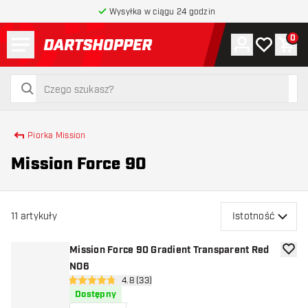
Wysyłka w ciągu 24 godzin
Menu
0
Konto
Moja lista 
Kos
powrót do strony głównej
szukaj
szukaj
Piorka Mission
Mission Force 90
11
artykuły
Istotność
Mission Force 90 Gradient Transparent Red
dodaj 
NO6
otwórz panel recenzji
4.8 (33)
4.8 gwiazdki oceny
Dostępny