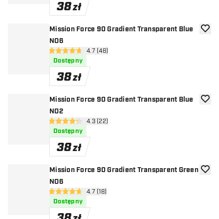
38
zł
Mission Force 90 Gradient Transparent Blue
dodaj 
NO6
otwórz panel recenzji
4.7 (48)
4.7 gwiazdki oceny
Dostępny
38
zł
Mission Force 90 Gradient Transparent Blue
dodaj 
NO2
otwórz panel recenzji
4.3 (22)
4.3 gwiazdki oceny
Dostępny
38
zł
Mission Force 90 Gradient Transparent Green
dodaj 
NO6
otwórz panel recenzji
4.7 (18)
4.7 gwiazdki oceny
Dostępny
38
zł