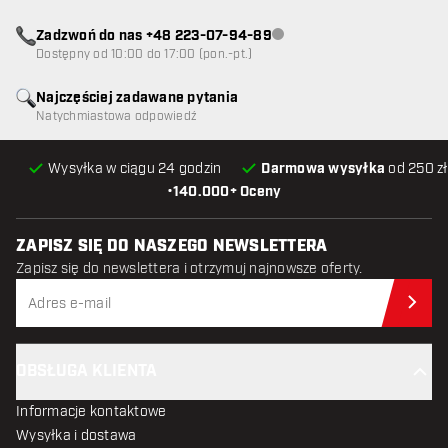
Zadzwoń do nas +48 223-07-94-89
Obsługa klienta niedostępna
Dostępny od 10:00 do 17:00 (pon.-pt.)
Najczęściej zadawane pytania
Natychmiastowa odpowiedź
Wysyłka w ciągu 24 godzin
Darmowa wysyłka
od 250 zł
•
140.000+ Oceny
ZAPISZ SIĘ DO NASZEGO NEWSLETTERA
Zapisz się do newslettera i otrzymuj najnowsze oferty.
Zap
OBSŁUGA KLIENTA
Informacje kontaktowe
Wysyłka i dostawa