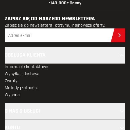
•
140.000+ Oceny
ZAPISZ SIĘ DO NASZEGO NEWSLETTERA
Zapisz się do newslettera i otrzymuj najnowsze oferty.
Zap
OBSŁUGA KLIENTA
Informacje kontaktowe
Wysyłka i dostawa
Zwroty
Metody płatności
Wycena
O NAS & USŁUGI
KONTO