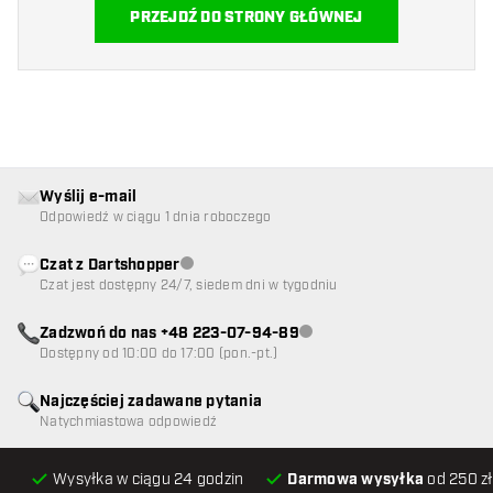
PRZEJDŹ DO STRONY GŁÓWNEJ
Wyślij e-mail
Odpowiedź w ciągu 1 dnia roboczego
Czat z Dartshopper
Obsługa klienta niedostępna
Czat jest dostępny 24/7, siedem dni w tygodniu
Zadzwoń do nas +48 223-07-94-89
Obsługa klienta niedostępna
Dostępny od 10:00 do 17:00 (pon.-pt.)
Najczęściej zadawane pytania
Natychmiastowa odpowiedź
Wysyłka w ciągu 24 godzin
Darmowa wysyłka
od 250 zł