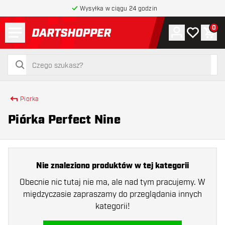
Wysyłka w ciągu 24 godzin
Menu
0
Konto
Moja lista 
Kos
powrót do strony głównej
szukaj
szukaj
Piorka
Piórka Perfect Nine
Nie znaleziono produktów w tej kategorii
Obecnie nic tutaj nie ma, ale nad tym pracujemy. W
międzyczasie zapraszamy do przeglądania innych
kategorii!