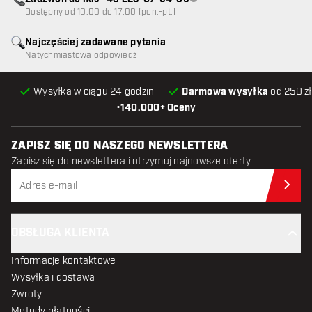
Obsługa klienta niedostępna
Dostępny od 10:00 do 17:00 (pon.-pt.)
Najczęściej zadawane pytania
Natychmiastowa odpowiedź
Wysyłka w ciągu 24 godzin
Darmowa wysyłka
od 250 zł
•
140.000+ Oceny
ZAPISZ SIĘ DO NASZEGO NEWSLETTERA
Zapisz się do newslettera i otrzymuj najnowsze oferty.
Zap
OBSŁUGA KLIENTA
Informacje kontaktowe
Wysyłka i dostawa
Zwroty
Metody płatności