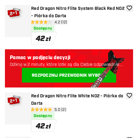
Red Dragon Nitro Flite System Black Red NO2
dodaj 
- Piórka do Darta
otwórz panel recenzji
4.2 (12)
4.2 gwiazdki oceny
Dostępny
42
zł
Pomoc w podjęciu decyzji
Odkryj w 2 minuty, które lotki są dla Ciebie odpowiednie.
Zaczynajmy:
ROZPOCZNIJ PRZEWODNIK WYBORU
Red Dragon Nitro Flite White NO2 - Piórka do
dodaj 
Darta
otwórz panel recenzji
5.0 (2)
5 gwiazdki oceny
Dostępny
42
zł