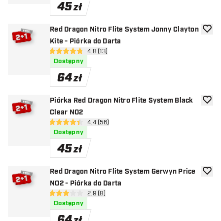
45
zł
Red Dragon Nitro Flite System Jonny Clayton
dodaj 
Kite - Piórka do Darta
otwórz panel recenzji
4.8 (13)
4.8 gwiazdki oceny
Dostępny
64
zł
Piórka Red Dragon Nitro Flite System Black
dodaj 
Clear NO2
otwórz panel recenzji
4.4 (56)
4.4 gwiazdki oceny
Dostępny
45
zł
Red Dragon Nitro Flite System Gerwyn Price
dodaj 
NO2 - Piórka do Darta
otwórz panel recenzji
2.9 (8)
2.9 gwiazdki oceny
Dostępny
64
zł