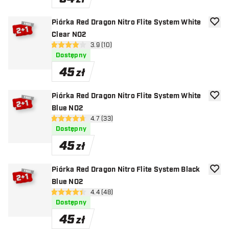
Piórka Red Dragon Nitro Flite System White
dodaj 
Clear NO2
otwórz panel recenzji
3.9 (10)
3.9 gwiazdki oceny
Dostępny
45
zł
Piórka Red Dragon Nitro Flite System White
dodaj 
Blue NO2
otwórz panel recenzji
4.7 (33)
4.7 gwiazdki oceny
Dostępny
45
zł
Piórka Red Dragon Nitro Flite System Black
dodaj 
Blue NO2
otwórz panel recenzji
4.4 (48)
4.4 gwiazdki oceny
Dostępny
45
zł