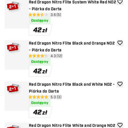
Red Dragon Nitro Flite System White Red NO2
dodaj 
- Piórka do Darta
otwórz panel recenzji
3.6 (5)
3.6 gwiazdki oceny
Dostępny
42
zł
Red Dragon Nitro Flite Black and Orange NO2
dodaj 
- Piórka do Darta
otwórz panel recenzji
4.3 (12)
4.3 gwiazdki oceny
Dostępny
42
zł
Red Dragon Nitro Flite Black and White NO2 -
dodaj 
Piórka do Darta
otwórz panel recenzji
5.0 (3)
5 gwiazdki oceny
Dostępny
42
zł
Red Dragon Nitro Flite White and Orange NO2