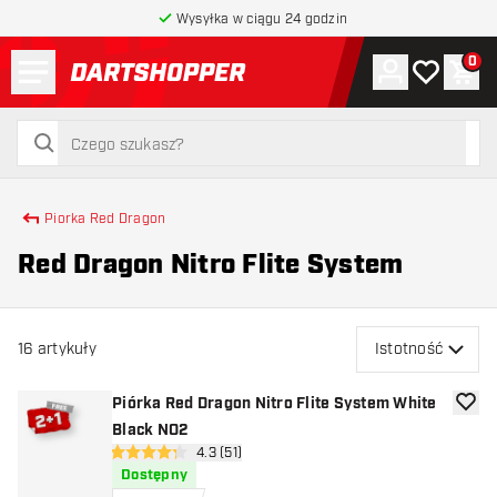
Wysyłka w ciągu 24 godzin
Menu
0
Konto
Moja lista 
Kos
powrót do strony głównej
szukaj
szukaj
Piorka Red Dragon
Red Dragon Nitro Flite System
16
artykuły
Istotność
Piórka Red Dragon Nitro Flite System White
dodaj 
Black NO2
otwórz panel recenzji
4.3 (51)
4.3 gwiazdki oceny
Dostępny