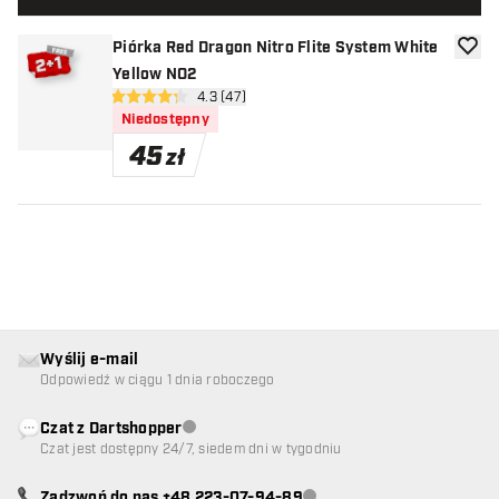
Piórka Red Dragon Nitro Flite System White
dodaj 
Yellow NO2
otwórz panel recenzji
4.3 (47)
4.3 gwiazdki oceny
Niedostępny
45
zł
Wyślij e-mail
Odpowiedź w ciągu 1 dnia roboczego
Czat z Dartshopper
Obsługa klienta niedostępna
Czat jest dostępny 24/7, siedem dni w tygodniu
Zadzwoń do nas +48 223-07-94-89