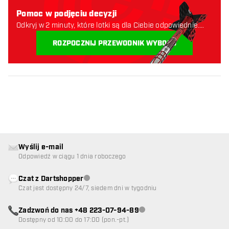
Pomoc w podjęciu decyzji
Odkryj w 2 minuty, które lotki są dla Ciebie odpowiednie.
Zaczynajmy:
ROZPOCZNIJ PRZEWODNIK WYBORU
Wyślij e-mail
Odpowiedź w ciągu 1 dnia roboczego
Czat z Dartshopper
Obsługa klienta niedostępna
Czat jest dostępny 24/7, siedem dni w tygodniu
Zadzwoń do nas +48 223-07-94-89
Obsługa klienta niedostępna
Dostępny od 10:00 do 17:00 (pon.-pt.)