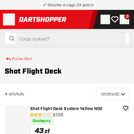
Wysyłka w ciągu 24 godzin
Menu
0
Konto
Moja lista 
Kos
powrót do strony głównej
szukaj
szukaj
Piorka Shot
Shot Flight Deck
4
artykuły
Istotność
Shot Flight Deck System Yellow NO2
dodaj 
otwórz panel recenzji
3.1 (11)
3.1 gwiazdki oceny
Dostępny
43
zł