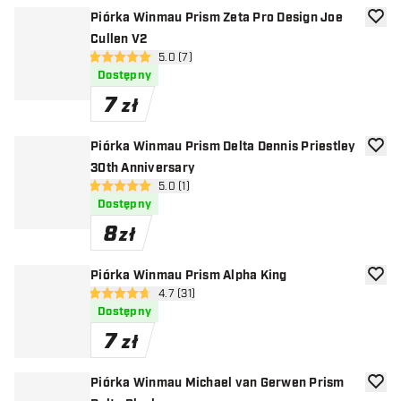
Piórka Winmau Prism Zeta Pro Design Joe
dodaj 
Cullen V2
otwórz panel recenzji
5.0 (7)
5 gwiazdki oceny
Dostępny
7
zł
Piórka Winmau Prism Delta Dennis Priestley
dodaj 
30th Anniversary
otwórz panel recenzji
5.0 (1)
5 gwiazdki oceny
Dostępny
8
zł
Piórka Winmau Prism Alpha King
dodaj 
otwórz panel recenzji
4.7 (31)
4.7 gwiazdki oceny
Dostępny
7
zł
Piórka Winmau Michael van Gerwen Prism
dodaj 