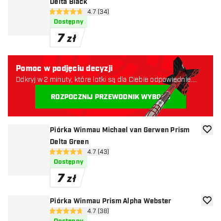
Delta Black
otwórz panel recenzji
4.7 (34)
4.7 gwiazdki oceny
Dostępny
7
zł
Pomoc w podjęciu decyzji
Odkryj w 2 minuty, które lotki są dla Ciebie odpowiednie.
Zaczynajmy:
ROZPOCZNIJ PRZEWODNIK WYBORU
Piórka Winmau Michael van Gerwen Prism
dodaj 
Delta Green
otwórz panel recenzji
4.7 (43)
4.7 gwiazdki oceny
Dostępny
7
zł
Piórka Winmau Prism Alpha Webster
dodaj 
otwórz panel recenzji
4.7 (38)
4.7 gwiazdki oceny