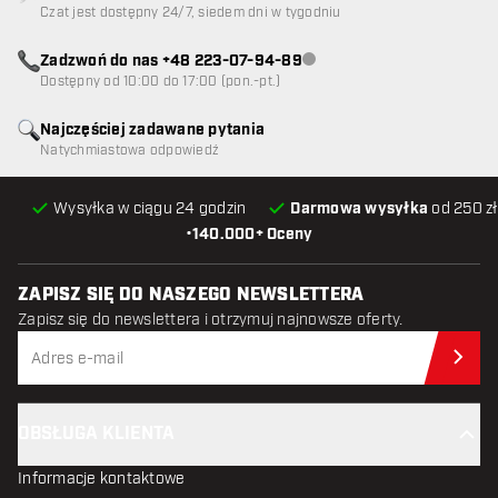
Czat jest dostępny 24/7, siedem dni w tygodniu
Zadzwoń do nas +48 223-07-94-89
Obsługa klienta niedostępna
Dostępny od 10:00 do 17:00 (pon.-pt.)
Najczęściej zadawane pytania
Natychmiastowa odpowiedź
Wysyłka w ciągu 24 godzin
Darmowa wysyłka
od 250 zł
•
140.000+ Oceny
ZAPISZ SIĘ DO NASZEGO NEWSLETTERA
Zapisz się do newslettera i otrzymuj najnowsze oferty.
Zap
OBSŁUGA KLIENTA
Informacje kontaktowe