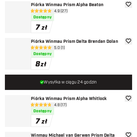
Piórka Winmau Prism Alpha Beaton
dodaj 
otwórz panel recenzji
4.9 (27)
4.9 gwiazdki oceny
Dostępny
7
zł
Piórka Winmau Prism Delta Brendan Dolan
dodaj 
otwórz panel recenzji
5.0 (1)
5 gwiazdki oceny
Dostępny
8
zł
Wysyłka w ciągu 24 godzin
Piórka Winmau Prism Alpha Whitlock
dodaj 
otwórz panel recenzji
4.8 (17)
4.8 gwiazdki oceny
Dostępny
7
zł
Winmau Michael van Gerwen Prism Delta