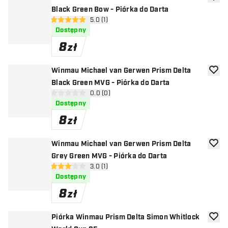
dodaj 
Black Green Bow - Piórka do Darta
otwórz panel recenzji
5.0 (1)
5 gwiazdki oceny
Dostępny
8
zł
Winmau Michael van Gerwen Prism Delta
dodaj 
Black Green MVG - Piórka do Darta
otwórz panel recenzji
0.0 (0)
0 gwiazdki oceny
Dostępny
8
zł
Winmau Michael van Gerwen Prism Delta
dodaj 
Grey Green MVG - Piórka do Darta
otwórz panel recenzji
3.0 (1)
3 gwiazdki oceny
Dostępny
8
zł
Piórka Winmau Prism Delta Simon Whitlock
dodaj 