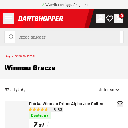
Wysyłka w ciągu 24 godzin
Menu
0
Konto
Moja lista 
Kos
powrót do strony głównej
szukaj
szukaj
Piorka Winmau
Winmau Gracze
57
artykuły
Istotność
Piórka Winmau Prims Alpha Joe Cullen
dodaj 
otwórz panel recenzji
4.8 (83)
4.8 gwiazdki oceny
Dostępny
7
zł