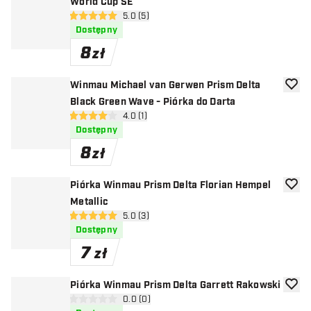
World Cup SE
otwórz panel recenzji
5.0 (5)
5 gwiazdki oceny
Dostępny
8
zł
Winmau Michael van Gerwen Prism Delta
dodaj 
Black Green Wave - Piórka do Darta
otwórz panel recenzji
4.0 (1)
4 gwiazdki oceny
Dostępny
8
zł
Piórka Winmau Prism Delta Florian Hempel
dodaj 
Metallic
otwórz panel recenzji
5.0 (3)
5 gwiazdki oceny
Dostępny
7
zł
Piórka Winmau Prism Delta Garrett Rakowski
dodaj 
otwórz panel recenzji
0.0 (0)
0 gwiazdki oceny