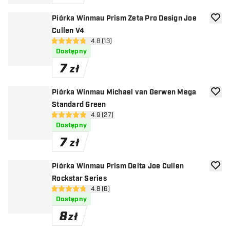
Piórka Winmau Prism Zeta Pro Design Joe
dodaj 
Cullen V4
otwórz panel recenzji
4.8 (13)
4.8 gwiazdki oceny
Dostępny
7
zł
Piórka Winmau Michael van Gerwen Mega
dodaj 
Standard Green
otwórz panel recenzji
4.9 (27)
4.9 gwiazdki oceny
Dostępny
7
zł
Piórka Winmau Prism Delta Joe Cullen
dodaj 
Rockstar Series
otwórz panel recenzji
4.8 (6)
4.8 gwiazdki oceny
Dostępny
8
zł