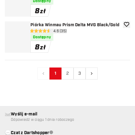
Dostępny
8
zł
Piórka Winmau Prism Delta MVG Black/Gold
dodaj 
otwórz panel recenzji
4.6 (35)
4.6 gwiazdki oceny
Dostępny
8
zł
1
2
3
Poprzedni
Następny
Wyślij e-mail
Odpowiedź w ciągu 1 dnia roboczego
Czat z Dartshopper
Obsługa klienta niedostępna