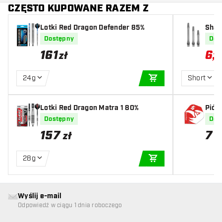
CZĘSTO KUPOWANE RAZEM Z
Lotki Red Dragon Defender 85%
Shaft
Dostępny
Dos
161
6
,
30
zł
24g
Short
DODAJ DO KOSZYK
Lotki Red Dragon Matra 1 80%
Piór
Dostępny
Dos
157
7
zł
z
28g
DODAJ DO KOSZYK
Wyślij e-mail
Odpowiedź w ciągu 1 dnia roboczego