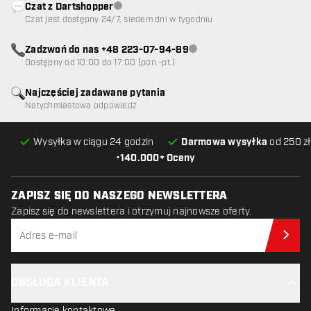
Czat z Dartshopper
Obsługa klienta niedostępna
Czat jest dostępny 24/7, siedem dni w tygodniu
Zadzwoń do nas +48 223-07-94-89
Obsługa klienta niedostępna
Dostępny od 10:00 do 17:00 (pon.-pt.)
Najczęściej zadawane pytania
Natychmiastowa odpowiedź
Wysyłka w ciągu 24 godzin
Darmowa wysyłka
od 250 zł
•
140.000+ Oceny
ZAPISZ SIĘ DO NASZEGO NEWSLETTERA
Zapisz się do newslettera i otrzymuj najnowsze oferty.
Zap
OBSŁUGA KLIENTA
Informacje kontaktowe