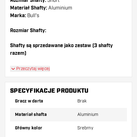
Rozmiar Shafty:
Short
Materiał Shafty:
Aluminium
Marka:
Bull's
Rozmiar Shafty:
Shafty są sprzedawane jako zestaw (3 shafty
razem)
Dartshopper tip!
Przeczytaj więcej
Upewnij się, że masz pod ręką dużo piórek i
shaftów. Mogą one zostać uszkodzone lub
SPECYFIKACJE PRODUKTU
złamane w wyniku użytkowania.
Gracz w darta
Brak
Wypróbuj shafty w różnych rozmiarach, aby
Materiał shafta
Aluminium
dowiedzieć się, który wariant najbardziej Ci
odpowiada!
Główny kolor
Srebrny