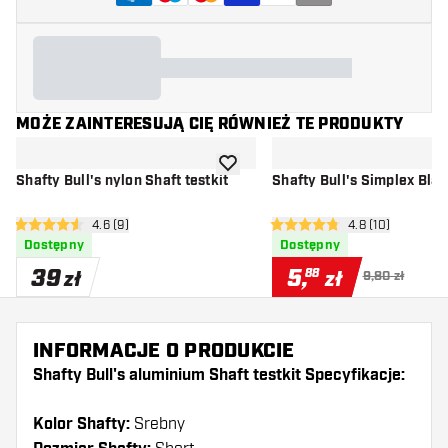
MOŻE ZAINTERESUJĄ CIĘ RÓWNIEŻ TE PRODUKTY
dodaj do listy życzeń
Shafty Bull's nylon Shaft testkit
Shafty Bull's Simplex Blac
otwórz panel recenzji
4.6 (9)
otwórz panel rec
4.8 (10)
4.6 gwiazdki oceny
4.8 gwiazdki oceny
Dostępny
Dostępny
39
5
,
88
zł
zł
9,80 zł
INFORMACJE O PRODUKCIE
Shafty Bull's aluminium Shaft testkit Specyfikacje:
Kolor Shafty:
Srebny