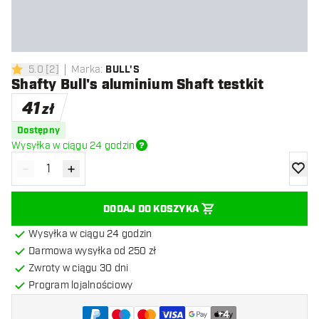
5.0
[
2
]
Marka
:
BULL'S
5 gwiazdki oceny
Shafty Bull's aluminium Shaft testkit
41
zł
Dostępny
Wysyłka w ciągu 24 godzin
-
+
Zmniejsz ilość
Zwiększ ilość
dodaj 
DODAJ DO KOSZYKA
Wysyłka w ciągu 24 godzin
Darmowa wysyłka od 250 zł
Zwroty w ciągu 30 dni
Program lojalnościowy
+
4