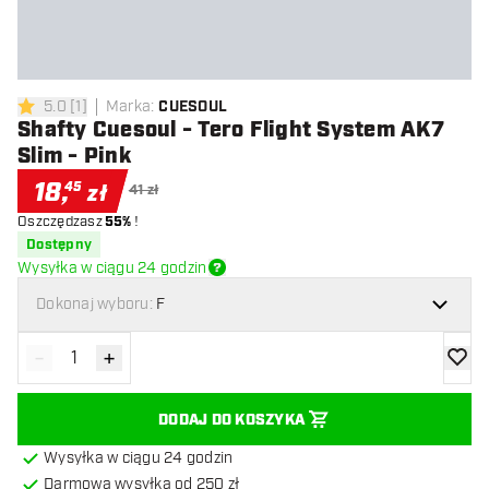
5.0
[
1
]
Marka
:
CUESOUL
5 gwiazdki oceny
Shafty Cuesoul - Tero Flight System AK7
Slim - Pink
18
,
45
zł
41 zł
Oszczędzasz
55%
!
Dostępny
Wysyłka w ciągu 24 godzin
Dokonaj wyboru:
F
-
+
Zmniejsz ilość
Zwiększ ilość
dodaj 
DODAJ DO KOSZYKA
Wysyłka w ciągu 24 godzin
Darmowa wysyłka od 250 zł