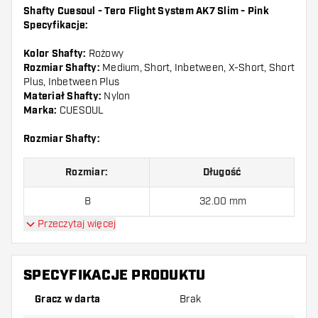
Shafty Cuesoul - Tero Flight System AK7 Slim - Pink
Specyfikacje:
Kolor Shafty:
Rożowy
Rozmiar Shafty:
Medium, Short, Inbetween, X-Short, Short
Plus, Inbetween Plus
Materiał Shafty:
Nylon
Marka:
CUESOUL
Rozmiar Shafty:
Rozmiar:
Długość
B
32.00 mm
Przeczytaj więcej
C
34.00 mm
D
37.00 mm
SPECYFIKACJE PRODUKTU
E
40.00 mm
Gracz w darta
Brak
F
43.50 mm