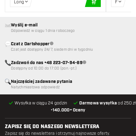
Long
F
DODAJ DO KOSZYK
Wyślij e-mail
Odpowiedź w ciągu 1 dnia roboczego
Czat z Dartshopper
Obsługa klienta niedostępna
Czat jest dostępny 24/7, siedem dni w tygodniu
Zadzwoń do nas +48 223-07-94-89
Obsługa klienta niedostępna
Dostępny od 10:00 do 17:00 (pon.-pt.)
Najczęściej zadawane pytania
Natychmiastowa odpowiedź
Wysyłka w ciągu 24 godzin
Darmowa wysyłka
od 250 zł
•
140.000+ Oceny
ZAPISZ SIĘ DO NASZEGO NEWSLETTERA
Zapisz się do newslettera i otrzymuj najnowsze oferty.