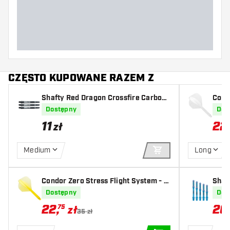
CZĘSTO KUPOWANE RAZEM Z
Shafty Red Dragon Crossfire Carbon
Cond
Fibre
tand
Dostępny
Dos
11
22
zł
Medium
Long
DODAJ DO KOSZYK
Condor Zero Stress Flight System - S
Shaf
tandard Clear Yellow
AK7 
Dostępny
Dos
22
,
20
75
zł
35 zł