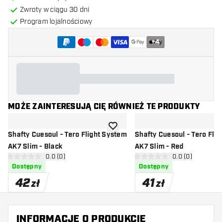
Zwroty w ciągu 30 dni
Program lojalnościowy
+
4
MOŻE ZAINTERESUJĄ CIĘ RÓWNIEŻ TE PRODUKTY
dodaj do listy życzeń
Shafty Cuesoul - Tero Flight System
Shafty Cuesoul - Tero Fli
AK7 Slim - Black
AK7 Slim - Red
otwórz panel recenzji
0.0 (0)
otwórz panel rec
0.0 (0)
0 gwiazdki oceny
0 gwiazdki oceny
Dostępny
Dostępny
42
41
zł
zł
INFORMACJE O PRODUKCIE