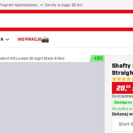
Program lojalnościowy
Zwroty w ciągu 30 dni
TA
INSPIRACJE
-
15
%
adient N9 Locked Straight Black & Red
Shafty 
Straigh
4.4 gwiazd
28
,
05
Oszczędzas
Dostępny
Wysyłka w 
Dokonaj w
Short 