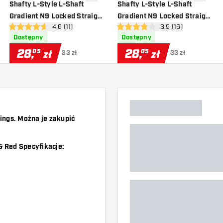
o listy życzeń
dodaj do listy życzeń
dodaj do 
Shafty L-Style L-Shaft
Shafty L-Style L-Shaft
Gradient N9 Locked Straight
Gradient N9 Locked Straight
zji
otwórz panel recenzji
4.6 (11)
otwórz panel recenzj
3.9 (16)
Black & Orange
Black & Green
4.6 gwiazdki oceny
3.9 gwiazdki oceny
Dostępny
Dostępny
28
,
28
,
05
05
zł
zł
33 zł
33 zł
ings. Można je zakupić
& Red Specyfikacje: