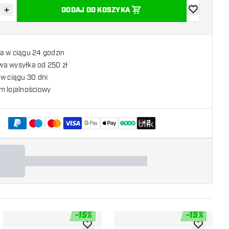
+
DODAJ DO KOSZYKA
z ilość
Zwiększ ilość
dodaj do list
a w ciągu 24 godzin
a wysyłka od 250 zł
w ciągu 30 dni
m lojalnościowy
+
2
-
15
%
-
15
%