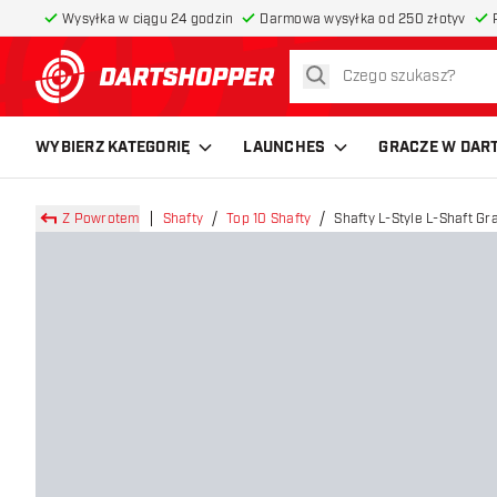
Wysyłka w ciągu 24 godzin
Darmowa wysyłka od 250 złotyv
szukaj
powrót do strony głównej
WYBIERZ KATEGORIĘ
LAUNCHES
GRACZE W DAR
Z Powrotem
Shafty
Top 10 Shafty
Shafty L-Style L-Shaft Gr