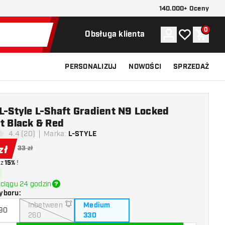
140.000+ Oceny
0
Konto
Moja lista ży
Koszy
Obsługa klienta
PERSONALIZUJ
NOWOŚCI
SPRZEDAŻ
L-Style L-Shaft Gradient N9 Locked
t Black & Red
4.4 (20)
Marka
:
L-STYLE
ki oceny
zł
33 zł
z
15%
!
ciągu 24 godzin
yboru
:
Inbetween
Medium
190
260
330