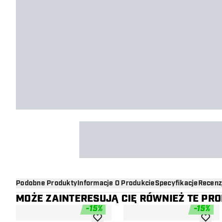
Podobne Produkty
Informacje O Produkcie
Specyfikacje
Recenz
MOŻE ZAINTERESUJĄ CIĘ RÓWNIEŻ TE PR
-
15
%
-
15
%