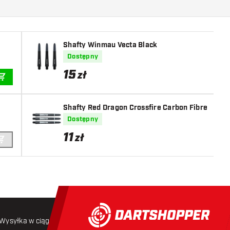
Shafty Winmau Vecta Black
Dostępny
15
zł
DODAJ DO KOSZYKA
Shafty Red Dragon Crossfire Carbon Fibre
Dostępny
11
zł
DODAJ DO KOSZYKA
Wysyłka w ciągu 24 godzin
Darmowa wysyłka
od 250 złoty