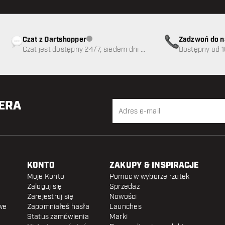
Czat z Dartshopper
Zadzwoń do n
Obsługa klienta niedostępna
Czat jest dostępny 24/7, siedem dni w
89
Dostępny od 1
tygodniu
TERA
KONTO
ZAKUPY & INSPIRACJE
Moje Konto
Pomoc w wyborze rzutek
Zaloguj się
Sprzedaż
Zarejestruj się
Nowości
we
Zapomniałeś hasła
Launches
Status zamówienia
Marki