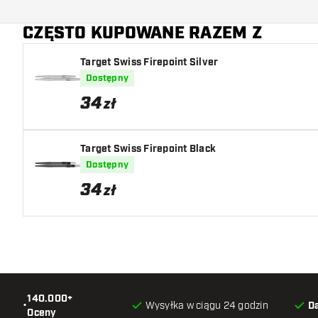
CZĘSTO KUPOWANE RAZEM Z
Target Swiss Firepoint Silver
Dostępny
34
zł
Target Swiss Firepoint Black
Dostępny
34
zł
140.000+
•
Wysyłka w ciągu 24 godzin
D
Oceny