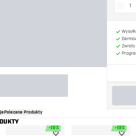
-
Zmniejs
Wysyłk
Darmow
Zwroty 
Progra
je
Polecane Produkty
ODUKTY
-
15
%
-
15
%