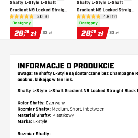
dodaj do listy życzeń
dodaj d
Shafty L-Style L-Shaft
Shafty L-Style L-Shaft
Gradient N9 Locked Straight
Gradient N9 Locked Straight
otwórz panel recenzji
5.0 (3)
otwórz panel recen
4.8 (17)
Black & Pink
Black & Blue
5 gwiazdki oceny
4.8 gwiazdki oceny
Dostępny
Dostępny
28
,
28
,
05
05
zł
zł
33 zł
33 zł
INFORMACJE O PRODUKCIE
Uwaga:
te shafty L-Style są dostarczane bez Champagne R
osobno, klikając w ten
link
.
Shafty L-Style L-Shaft Gradient N9 Locked Straight Black 
Kolor Shafty:
Czerwony
Rozmiar Shafty:
Medium, Short, Inbetween
Materiał Shafty:
Plastikowy
Marka:
L-Style
Rozmiar Shafty: