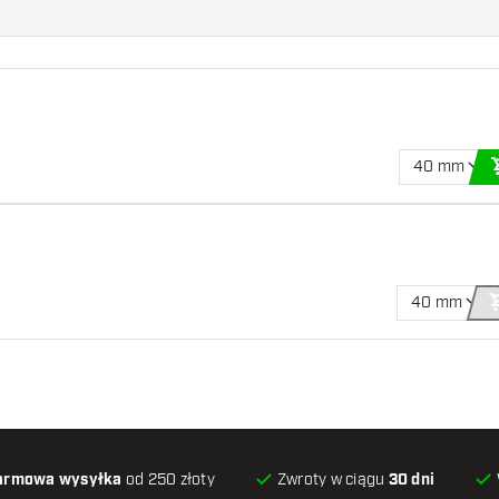
40 mm
40 mm
armowa wysyłka
od 250 złoty
Zwroty w ciągu
30 dni