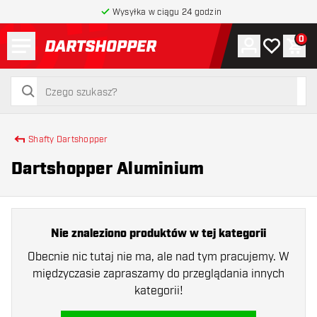
Wysyłka w ciągu 24 godzin
Menu
0
Konto
Moja lista 
Kos
powrót do strony głównej
szukaj
szukaj
Shafty Dartshopper
Dartshopper Aluminium
Nie znaleziono produktów w tej kategorii
Obecnie nic tutaj nie ma, ale nad tym pracujemy. W
międzyczasie zapraszamy do przeglądania innych
kategorii!