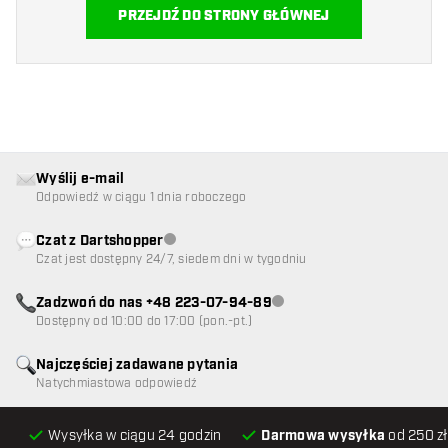
PRZEJDŹ DO STRONY GŁÓWNEJ
Wyślij e-mail
Odpowiedź w ciągu 1 dnia roboczego
Czat z Dartshopper
Obsługa klienta niedostępna
Czat jest dostępny 24/7, siedem dni w tygodniu
Zadzwoń do nas +48 223-07-94-89
Obsługa klienta niedostępna
Dostępny od 10:00 do 17:00 (pon.-pt.)
Najczęściej zadawane pytania
Natychmiastowa odpowiedź
Wysyłka w ciągu 24 godzin
Darmowa wysyłka
od 250 zł