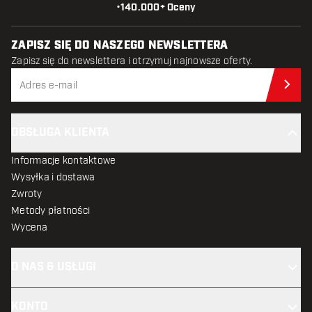
•
140.000+ Oceny
ZAPISZ SIĘ DO NASZEGO NEWSLETTERA
Zapisz się do newslettera i otrzymuj najnowsze oferty.
Zap
OBSŁUGA KLIENTA
Informacje kontaktowe
Wysyłka i dostawa
Zwroty
Metody płatności
Wycena
O NAS & USŁUGI
KONTO