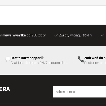
armowa wysyłka
od 250 złoty
Zwroty w ciągu
30 dni
Czat z Dartshopper
Zadzwoń do n
Obsługa klienta niedostępna
Czat jest dostępny 24/7, siedem dni w
89
Dostępny od 1
tygodniu
TERA