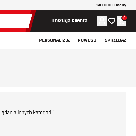
140.000+ Oceny
0
Konto
Moja lista ży
Koszy
Obsługa klienta
PERSONALIZUJ
NOWOŚCI
SPRZEDAŻ
ądania innych kategorii!