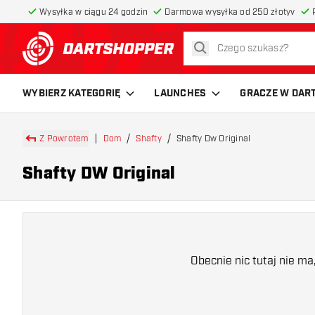
Wysyłka w ciągu 24 godzin
Darmowa wysyłka od 250 złotyv
szukaj
powrót do strony głównej
WYBIERZ KATEGORIĘ
LAUNCHES
GRACZE W DAR
Z Powrotem
Dom
Shafty
Shafty Dw Original
Shafty DW Original
Obecnie nic tutaj nie m