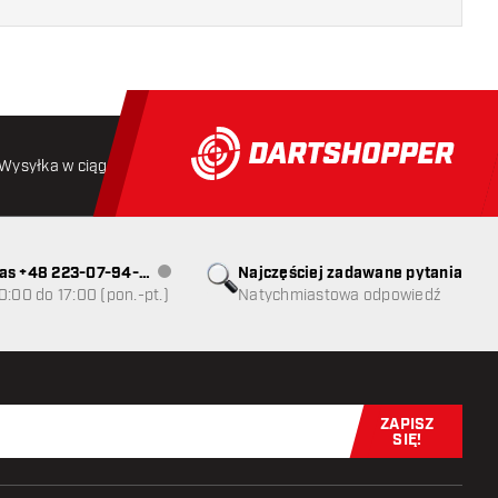
Wysyłka w ciągu 24 godzin
Darmowa wysyłka
od 250 złoty
as +48 223-07-94-
Najczęściej zadawane pytania
Obsługa klienta niedostępna
0:00 do 17:00 (pon.-pt.)
Natychmiastowa odpowiedź
ZAPISZ
Zapisz się t
SIĘ!