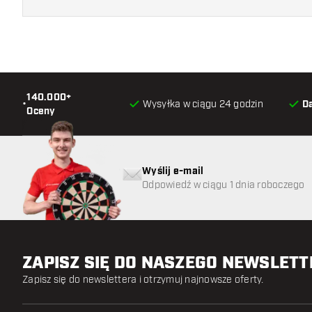
140.000+
•
Wysyłka w ciągu 24 godzin
D
Oceny
Wyślij e-mail
Odpowiedź w ciągu 1 dnia roboczego
ZAPISZ SIĘ DO NASZEGO NEWSLET
Zapisz się do newslettera i otrzymuj najnowsze oferty.