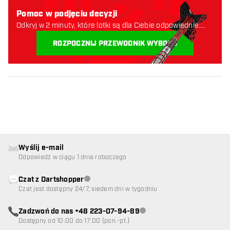
Pomoc w podjęciu decyzji
Odkryj w 2 minuty, które lotki są dla Ciebie odpowiednie.
Zaczynajmy:
ROZPOCZNIJ PRZEWODNIK WYBORU
Wyślij e-mail
Odpowiedź w ciągu 1 dnia roboczego
Czat z Dartshopper
Obsługa klienta niedostępna
Czat jest dostępny 24/7, siedem dni w tygodniu
Zadzwoń do nas +48 223-07-94-89
Obsługa klienta niedostępna
Dostępny od 10:00 do 17:00 (pon.-pt.)