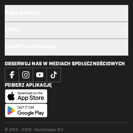
O NAS & USŁUGI
KONTO
ZAKUPY & INSPIRACJE
OBSERWUJ NAS W MEDIACH SPOŁECZNOŚCIOWYCH
POBIERZ APLIKACJĘ
© 2014 - 2026 · Dartshopper B.V.