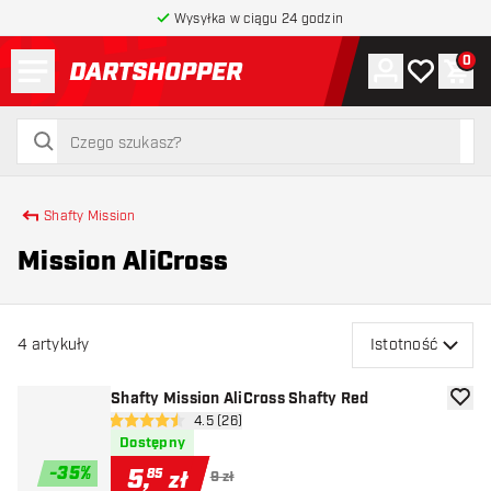
Wysyłka w ciągu 24 godzin
Menu
0
Konto
Moja lista 
Kos
powrót do strony głównej
szukaj
szukaj
Shafty Mission
Mission AliCross
4
artykuły
Istotność
Shafty Mission AliCross Shafty Red
dodaj 
otwórz panel recenzji
4.5 (26)
4.5 gwiazdki oceny
Dostępny
-
35
%
5
,
85
zł
9 zł