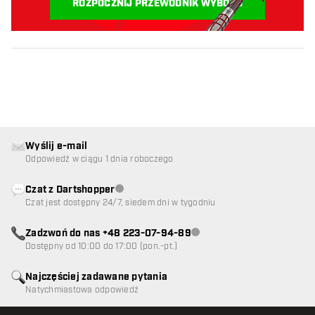
ROZPOCZNIJ PRZEWODNIK WYBORU
Wyślij e-mail
Odpowiedź w ciągu 1 dnia roboczego
Czat z Dartshopper
Obsługa klienta niedostępna
Czat jest dostępny 24/7, siedem dni w tygodniu
Zadzwoń do nas +48 223-07-94-89
Obsługa klienta niedostępna
Dostępny od 10:00 do 17:00 (pon.-pt.)
Najczęściej zadawane pytania
Natychmiastowa odpowiedź