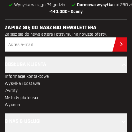
Wysyłka w ciągu 24 godzin
Darmowa wysyłka
od 250 zł
•
140.000+ Oceny
ZAPISZ SIĘ DO NASZEGO NEWSLETTERA
Zapisz się do newslettera i otrzymuj najnowsze oferty.
Zap
OBSŁUGA KLIENTA
Informacje kontaktowe
Wysyłka i dostawa
Zwroty
Metody płatności
Wycena
O NAS & USŁUGI