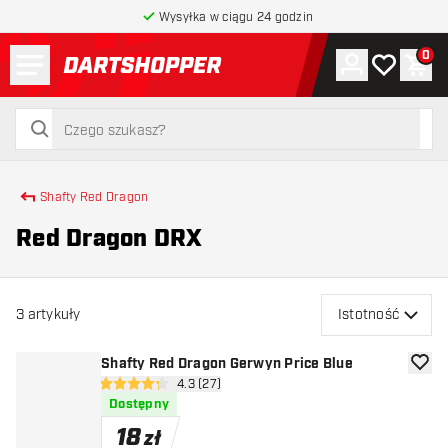
Wysyłka w ciągu 24 godzin
Menu
0
Konto
Moja lista 
Kos
powrót do strony głównej
szukaj
szukaj
Shafty Red Dragon
Red Dragon DRX
3
artykuły
Istotność
Shafty Red Dragon Gerwyn Price Blue
dodaj 
otwórz panel recenzji
4.3 (27)
4.3 gwiazdki oceny
Dostępny
18
zł