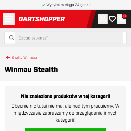
Wysyłka w ciągu 24 godzin
Menu
0
Konto
Moja lista 
Kos
powrót do strony głównej
szukaj
szukaj
Shafty Winmau
Winmau Stealth
Nie znaleziono produktów w tej kategorii
Obecnie nic tutaj nie ma, ale nad tym pracujemy. W
międzyczasie zapraszamy do przeglądania innych
kategorii!