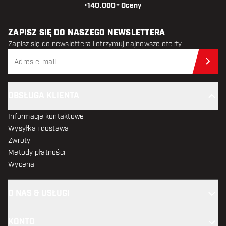
•
140.000+ Oceny
ZAPISZ SIĘ DO NASZEGO NEWSLETTERA
Zapisz się do newslettera i otrzymuj najnowsze oferty.
Zap
OBSŁUGA KLIENTA
Informacje kontaktowe
Wysyłka i dostawa
Zwroty
Metody płatności
Wycena
O NAS & USŁUGI
KONTO