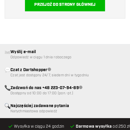
PRZEJDŹ DO STRONY GŁÓWNEJ
Wyślij e-mail
Odpowiedź w ciągu 1 dnia roboczego
Czat z Dartshopper
Obsługa klienta niedostępna
Czat jest dostępny 24/7, siedem dni w tygodniu
Zadzwoń do nas +48 223-07-94-89
Obsługa klienta niedostępna
Dostępny od 10:00 do 17:00 (pon.-pt.)
Najczęściej zadawane pytania
Natychmiastowa odpowiedź
Wysyłka w ciągu 24 godzin
Darmowa wysyłka
od 250 zł