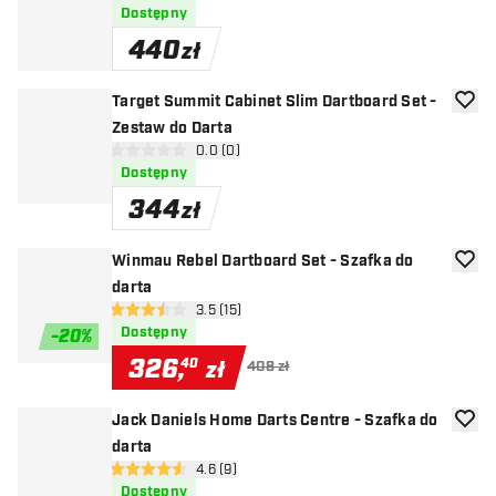
Dostępny
440
zł
Target Summit Cabinet Slim Dartboard Set -
dodaj 
Zestaw do Darta
otwórz panel recenzji
0.0 (0)
0 gwiazdki oceny
Dostępny
344
zł
Winmau Rebel Dartboard Set - Szafka do
dodaj 
darta
otwórz panel recenzji
3.5 (15)
3.5 gwiazdki oceny
Dostępny
-
20
%
326
,
40
zł
408 zł
Jack Daniels Home Darts Centre - Szafka do
dodaj 
darta
otwórz panel recenzji
4.6 (9)
4.6 gwiazdki oceny
Dostępny