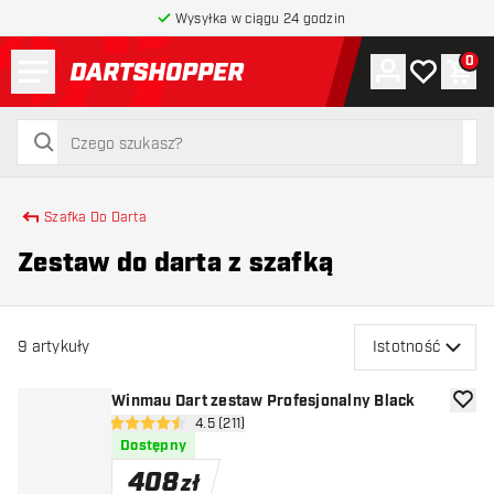
Wysyłka w ciągu 24 godzin
Menu
0
Konto
Moja lista 
Kos
powrót do strony głównej
szukaj
szukaj
Szafka Do Darta
Zestaw do darta z szafką
9
artykuły
Istotność
Winmau Dart zestaw Profesjonalny Black
dodaj 
otwórz panel recenzji
4.5 (211)
4.5 gwiazdki oceny
Dostępny
408
zł