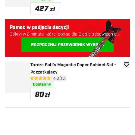
427
zł
Pomoc w podjęciu decyzji
Odkryj w 2 minuty, które lotki są dla Ciebie odpowiednie.
Zaczynajmy:
ROZPOCZNIJ PRZEWODNIK WYBORU
Tarcze Bull's Magnetic Paper Gabinet Set -
dodaj 
Początkujący
otwórz panel recenzji
4.8 (13)
4.8 gwiazdki oceny
Dostępny
90
zł