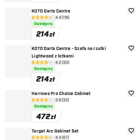
KOTO Darts Centre
dodaj 
otwórz panel recenzji
4.4 (116)
4.4 gwiazdki oceny
Dostępny
214
zł
KOTO Darts Centre - Szafa na rzutki
dodaj 
Lightwood z lotkami
otwórz panel recenzji
4.2 (30)
4.2 gwiazdki oceny
Dostępny
214
zł
Harrows Pro Choice Cabinet
dodaj 
otwórz panel recenzji
3.8 (32)
3.8 gwiazdki oceny
Dostępny
472
zł
Target Arc Gabinet Set
dodaj 
otwórz panel recenzji
4.4 (67)
4.4 gwiazdki oceny