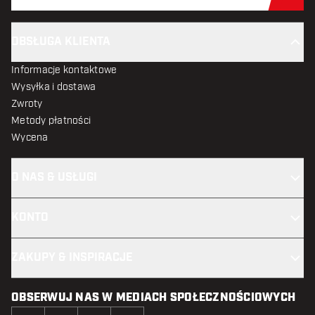
Zap
OBSŁUGA KLIENTA
Informacje kontaktowe
Wysyłka i dostawa
Zwroty
Metody płatności
Wycena
O NAS & USŁUGI
KONTO
ZAKUPY & INSPIRACJE
OBSERWUJ NAS W MEDIACH SPOŁECZNOŚCIOWYCH