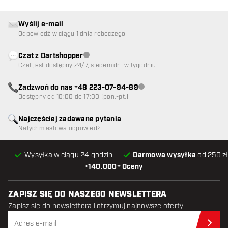
Wyślij e-mail
Odpowiedź w ciągu 1 dnia roboczego
Czat z Dartshopper
Obsługa klienta niedostępna
Czat jest dostępny 24/7, siedem dni w tygodniu
Zadzwoń do nas +48 223-07-94-89
Obsługa klienta niedostępna
Dostępny od 10:00 do 17:00 (pon.-pt.)
Najczęściej zadawane pytania
Natychmiastowa odpowiedź
Wysyłka w ciągu 24 godzin
Darmowa wysyłka
od 250 zł
•
140.000+ Oceny
ZAPISZ SIĘ DO NASZEGO NEWSLETTERA
Zapisz się do newslettera i otrzymuj najnowsze oferty.