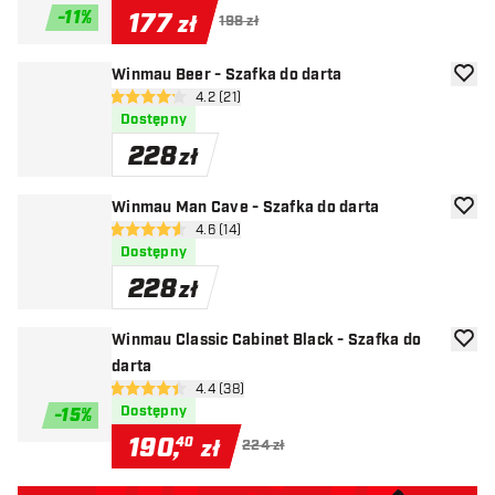
-
11
%
177
zł
198 zł
Winmau Beer - Szafka do darta
dodaj 
otwórz panel recenzji
4.2 (21)
4.2 gwiazdki oceny
Dostępny
228
zł
Winmau Man Cave - Szafka do darta
dodaj 
otwórz panel recenzji
4.6 (14)
4.6 gwiazdki oceny
Dostępny
228
zł
Winmau Classic Cabinet Black - Szafka do
dodaj 
darta
otwórz panel recenzji
4.4 (38)
4.4 gwiazdki oceny
Dostępny
-
15
%
190
,
40
zł
224 zł