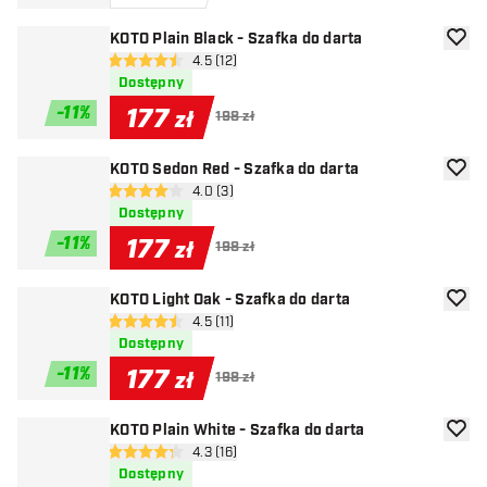
KOTO Plain Black - Szafka do darta
dodaj 
otwórz panel recenzji
4.5 (12)
4.5 gwiazdki oceny
Dostępny
-
11
%
177
zł
198 zł
KOTO Sedon Red - Szafka do darta
dodaj 
otwórz panel recenzji
4.0 (3)
4 gwiazdki oceny
Dostępny
-
11
%
177
zł
198 zł
KOTO Light Oak - Szafka do darta
dodaj 
otwórz panel recenzji
4.5 (11)
4.5 gwiazdki oceny
Dostępny
-
11
%
177
zł
198 zł
KOTO Plain White - Szafka do darta
dodaj 
otwórz panel recenzji
4.3 (16)
4.3 gwiazdki oceny
Dostępny