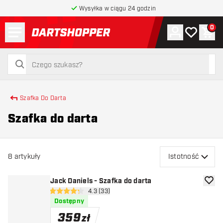
Wysyłka w ciągu 24 godzin
Menu
0
Konto
Moja lista 
Kos
powrót do strony głównej
szukaj
szukaj
Szafka Do Darta
Szafka do darta
8
artykuły
Istotność
Jack Daniels - Szafka do darta
dodaj 
otwórz panel recenzji
4.3 (33)
4.3 gwiazdki oceny
Dostępny
359
zł