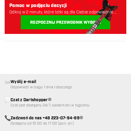
Pomoc w podjęciu decyzji
Odkryj w 2 minuty, które lotki są dla Ciebie odpowiednie.
Zaczynajmy:
ROZPOCZNIJ PRZEWODNIK WYBORU
Wyślij e-mail
Odpowiedź w ciągu 1 dnia roboczego
Czat z Dartshopper
Obsługa klienta niedostępna
Czat jest dostępny 24/7, siedem dni w tygodniu
Zadzwoń do nas +48 223-07-94-89
Obsługa klienta niedostępna
Dostępny od 10:00 do 17:00 (pon.-pt.)