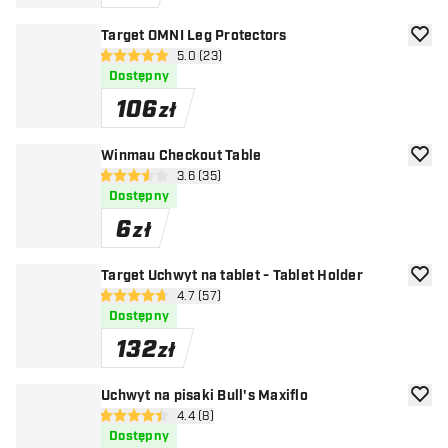
Target OMNI Leg Protectors
dodaj 
otwórz panel recenzji
5.0 (23)
5 gwiazdki oceny
Dostępny
106
zł
Winmau Checkout Table
dodaj 
otwórz panel recenzji
3.6 (35)
3.6 gwiazdki oceny
Dostępny
6
zł
Target Uchwyt na tablet - Tablet Holder
dodaj 
otwórz panel recenzji
4.7 (57)
4.7 gwiazdki oceny
Dostępny
132
zł
Uchwyt na pisaki Bull's Maxiflo
dodaj 
otwórz panel recenzji
4.4 (8)
4.4 gwiazdki oceny
Dostępny