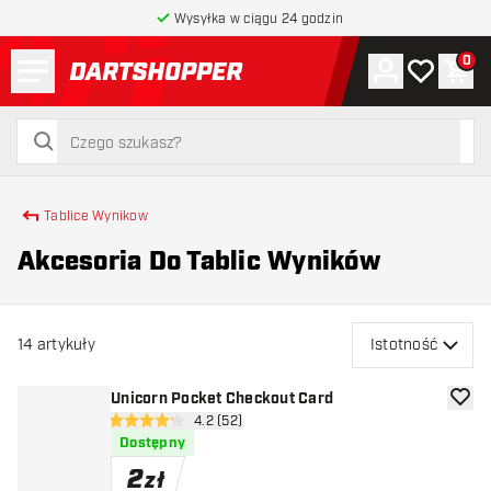
Wysyłka w ciągu 24 godzin
Menu
0
Konto
Moja lista 
Kos
powrót do strony głównej
szukaj
szukaj
Tablice Wynikow
Akcesoria Do Tablic Wyników
14
artykuły
Istotność
Unicorn Pocket Checkout Card
dodaj 
otwórz panel recenzji
4.2 (52)
4.2 gwiazdki oceny
Dostępny
2
zł