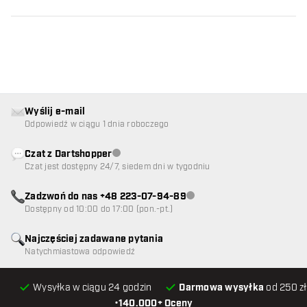
Wyślij e-mail
Odpowiedź w ciągu 1 dnia roboczego
Czat z Dartshopper
Obsługa klienta niedostępna
Czat jest dostępny 24/7, siedem dni w tygodniu
Zadzwoń do nas +48 223-07-94-89
Obsługa klienta niedostępna
Dostępny od 10:00 do 17:00 (pon.-pt.)
Najczęściej zadawane pytania
Natychmiastowa odpowiedź
Wysyłka w ciągu 24 godzin
Darmowa wysyłka
od 250 zł
•
140.000+ Oceny