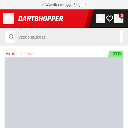
Wysyłka w ciągu 24 godzin
Menu
0
Konto
Moja lista 
Kos
powrót do strony głównej
szukaj
szukaj
-
30
%
Top 10 Tarcze