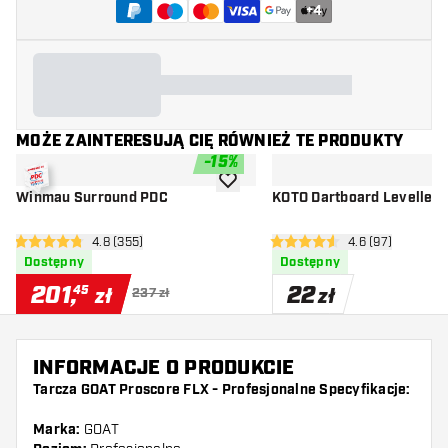
+
4
MOŻE ZAINTERESUJĄ CIĘ RÓWNIEŻ TE PRODUKTY
-
15
%
dodaj do listy życzeń
Winmau Surround PDC
KOTO Dartboard Leveller
otwórz panel recenzji
4.8 (355)
otwórz panel rec
4.6 (97)
4.8 gwiazdki oceny
4.6 gwiazdki oceny
Dostępny
Dostępny
201
,
22
45
zł
zł
237 zł
INFORMACJE O PRODUKCIE
Tarcza GOAT Proscore FLX - Profesjonalne Specyfikacje:
Marka:
GOAT