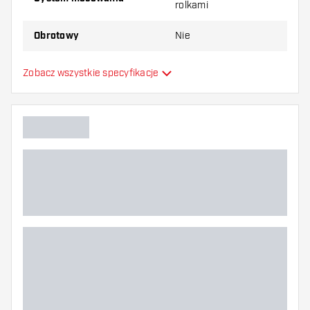
rolkami
Obrotowy
Nie
Z akcesoriami / bez
Zobacz wszystkie specyfikacje
Bez akcesoriów
akcesoriów
Poziom tarczy do dart
Jakość sisalu