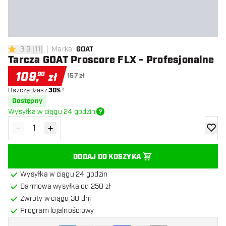
3.9
[
11
]
Marka
:
GOAT
3.9 gwiazdki oceny
Tarcza GOAT Proscore FLX - Profesjonalne
109
,
90
zł
157 zł
Oszczędzasz
30%
!
Dostępny
Wysyłka w ciągu 24 godzin
-
+
Zmniejsz ilość
Zwiększ ilość
dodaj 
DODAJ DO KOSZYKA
Wysyłka w ciągu 24 godzin
Darmowa wysyłka od 250 zł
Zwroty w ciągu 30 dni
Program lojalnościowy