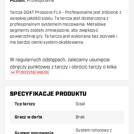
Poziom:
Profesjonalne
Tarcza GOAT Proscore FLX - Profesjonalne jest zróbione z
wysokiej jakóśći sizalu. Ta tarcza jest dostarczona z
profesjonalnym systemem mocowania. Metalowe
segmenty zostały zmniejszone, aby zwiększyć
powierzchnię gry. Ta tarcza jest wykonana bez zszywek i
ma bardzo cienki system okablowania.
W regularnych odstępach, zalecamy usunięcie
obręczy punktowej z tarczy i obrócić tarczy o kilka
Przeczytaj więcej
segmentów. Obracanie tarczy regularnie
rozprzestrzeni zużycie, aby dać najdłuższe życie
tarczy.
SPECYFIKACJE PRODUKTU
Typ tarczy
Sisal
Gracz w darta
Brak
System rotorowy z
System mocowania