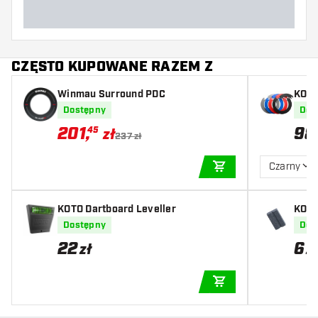
CZĘSTO KUPOWANE RAZEM Z
Winmau Surround PDC
KOTO
Dostępny
Dos
201
,
98
45
zł
237 zł
Czarny
DODAJ DO KOSZYK
KOTO Dartboard Leveller
KOTO
Dostępny
Dos
22
6
zł
z
DODAJ DO KOSZYK