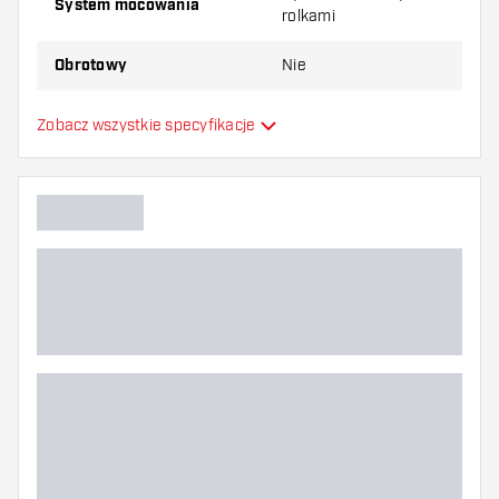
System mocowania
rolkami
Obrotowy
Nie
Z akcesoriami / bez
Zobacz wszystkie specyfikacje
Bez akcesoriów
akcesoriów
Poziom tarczy do dart
Jakość sisalu