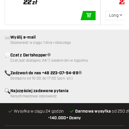
22
22
zł
Long
DODAJ DO KOSZYK
Wyślij e-mail
Odpowiedź w ciągu 1 dnia roboczego
Czat z Dartshopper
Obsługa klienta niedostępna
Czat jest dostępny 24/7, siedem dni w tygodniu
Zadzwoń do nas +48 223-07-94-89
Obsługa klienta niedostępna
Dostępny od 10:00 do 17:00 (pon.-pt.)
Najczęściej zadawane pytania
Natychmiastowa odpowiedź
Wysyłka w ciągu 24 godzin
Darmowa wysyłka
od 250 zł
•
140.000+ Oceny