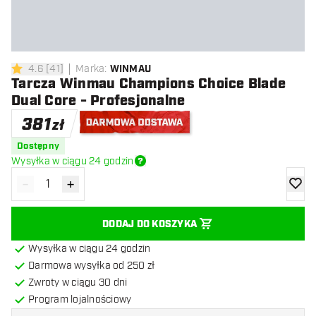
4.6
[
41
]
Marka
:
WINMAU
4.6 gwiazdki oceny
Tarcza Winmau Champions Choice Blade
Dual Core - Profesjonalne
381
zł
Darmowa dostawa
Dostępny
Wysyłka w ciągu 24 godzin
-
+
Zmniejsz ilość
Zwiększ ilość
dodaj 
DODAJ DO KOSZYKA
Wysyłka w ciągu 24 godzin
Darmowa wysyłka od 250 zł
Zwroty w ciągu 30 dni
Program lojalnościowy