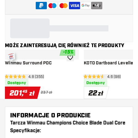
+
4
MOŻE ZAINTERESUJĄ CIĘ RÓWNIEŻ TE PRODUKTY
-
15
%
dodaj do listy życzeń
Winmau Surround PDC
KOTO Dartboard Leveller
otwórz panel recenzji
4.8 (355)
otwórz panel rec
4.6 (98)
4.8 gwiazdki oceny
4.6 gwiazdki oceny
Dostępny
Dostępny
201
,
22
45
zł
zł
237 zł
INFORMACJE O PRODUKCIE
Tarcza Winmau Champions Choice Blade Dual Core
Specyfikacje: