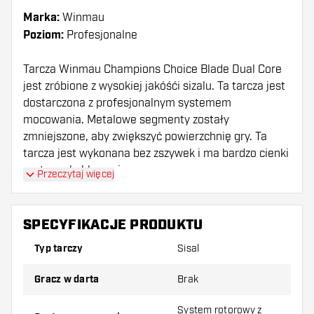
Marka:
Winmau
Poziom:
Profesjonalne
Tarcza Winmau Champions Choice Blade Dual Core
jest zróbione z wysokiej jakóśći sizalu. Ta tarcza jest
dostarczona z profesjonalnym systemem
mocowania. Metalowe segmenty zostały
zmniejszone, aby zwiększyć powierzchnię gry. Ta
tarcza jest wykonana bez zszywek i ma bardzo cienki
system okablowania.
Przeczytaj więcej
W regularnych odstępach, zalecamy usunięcie
obręczy punktowej z tarczy i obrócić tarczy o kilka
SPECYFIKACJE PRODUKTU
segmentów. Obracanie tarczy regularnie
Typ tarczy
Sisal
rozprzestrzeni zużycie, aby dać najdłuższe życie
tarczy.
Gracz w darta
Brak
System rotorowy z