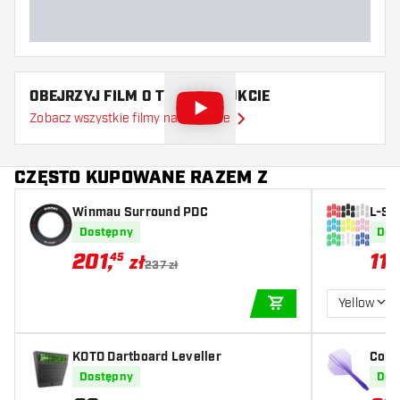
OBEJRZYJ FILM O TYM PRODUKCIE
Zobacz wszystkie filmy na YouTube
CZĘSTO KUPOWANE RAZEM Z
Winmau Surround PDC
L-St
Dostępny
Dos
201
,
11
,
45
0
zł
237 zł
Yellow
DODAJ DO KOSZYK
KOTO Dartboard Leveller
Cond
tand
Dostępny
Dos