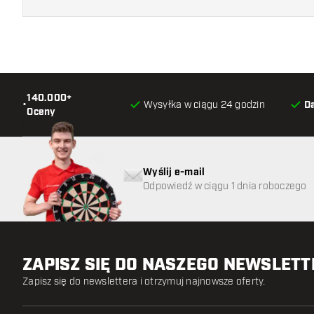
140.000+
•
Wysyłka w ciągu 24 godzin
D
Oceny
Wyślij e-mail
Odpowiedź w ciągu 1 dnia roboczego
ZAPISZ SIĘ DO NASZEGO NEWSLET
Zapisz się do newslettera i otrzymuj najnowsze oferty.