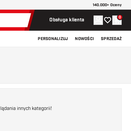
140.000+ Oceny
0
Konto
Moja lista ży
Koszy
Obsługa klienta
PERSONALIZUJ
NOWOŚCI
SPRZEDAŻ
ądania innych kategorii!