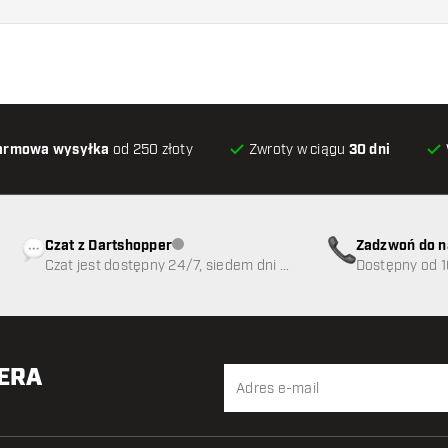
armowa wysyłka
od 250 złoty
Zwroty w ciągu
30 dni
Czat z Dartshopper
Zadzwoń do n
Obsługa klienta niedostępna
Czat jest dostępny 24/7, siedem dni w
89
Dostępny od 1
tygodniu
TERA