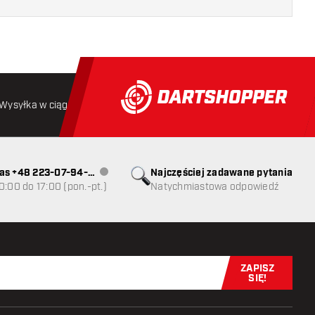
Wysyłka w ciągu 24 godzin
Darmowa wysyłka
od 250 złoty
as +48 223-07-94-
Najczęściej zadawane pytania
Obsługa klienta niedostępna
0:00 do 17:00 (pon.-pt.)
Natychmiastowa odpowiedź
ZAPISZ
Zapisz się t
SIĘ!