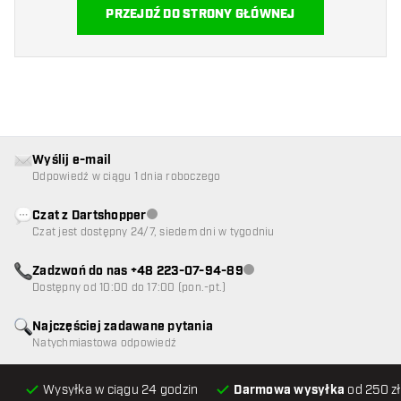
PRZEJDŹ DO STRONY GŁÓWNEJ
Wyślij e-mail
Odpowiedź w ciągu 1 dnia roboczego
Czat z Dartshopper
Obsługa klienta niedostępna
Czat jest dostępny 24/7, siedem dni w tygodniu
Zadzwoń do nas +48 223-07-94-89
Obsługa klienta niedostępna
Dostępny od 10:00 do 17:00 (pon.-pt.)
Najczęściej zadawane pytania
Natychmiastowa odpowiedź
Wysyłka w ciągu 24 godzin
Darmowa wysyłka
od 250 zł