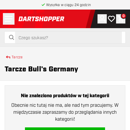
Wysyłka w ciągu 24 godzin
Menu
0
Konto
Moja lista 
Kos
powrót do strony głównej
szukaj
szukaj
Tarcze
Tarcze Bull's Germany
Nie znaleziono produktów w tej kategorii
Obecnie nic tutaj nie ma, ale nad tym pracujemy. W
międzyczasie zapraszamy do przeglądania innych
kategorii!