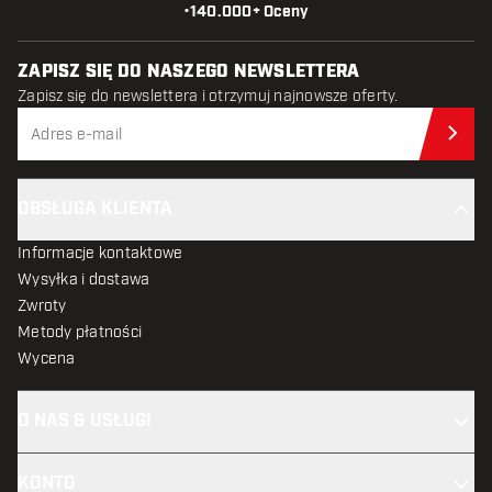
•
140.000+ Oceny
ZAPISZ SIĘ DO NASZEGO NEWSLETTERA
Zapisz się do newslettera i otrzymuj najnowsze oferty.
Zap
OBSŁUGA KLIENTA
Informacje kontaktowe
Wysyłka i dostawa
Zwroty
Metody płatności
Wycena
O NAS & USŁUGI
KONTO