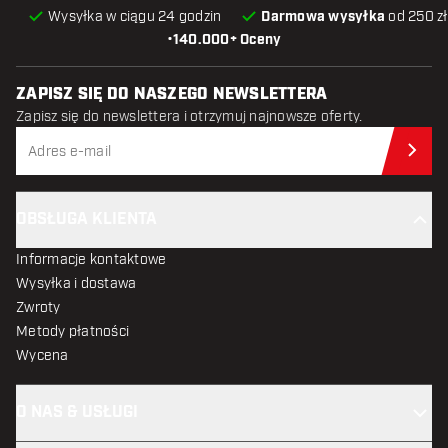
Wysyłka w ciągu 24 godzin
Darmowa wysyłka
od 250 zł
•
140.000+ Oceny
ZAPISZ SIĘ DO NASZEGO NEWSLETTERA
Zapisz się do newslettera i otrzymuj najnowsze oferty.
Zap
OBSŁUGA KLIENTA
Informacje kontaktowe
Wysyłka i dostawa
Zwroty
Metody płatności
Wycena
O NAS & USŁUGI