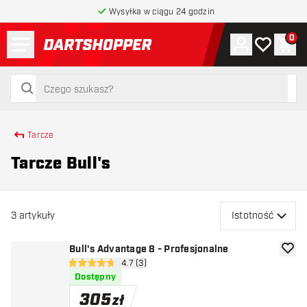
Wysyłka w ciągu 24 godzin
Menu
0
Konto
Moja lista 
Kos
powrót do strony głównej
szukaj
szukaj
Tarcze
Tarcze Bull's
3
artykuły
Istotność
Bull's Advantage 8 - Profesjonalne
dodaj 
otwórz panel recenzji
4.7 (3)
4.7 gwiazdki oceny
Dostępny
305
zł