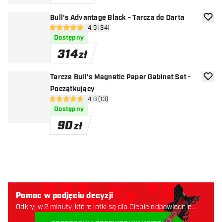
Bull's Advantage Black - Tarcza do Darta
dodaj 
otwórz panel recenzji
4.9 (34)
4.9 gwiazdki oceny
Dostępny
314
zł
Tarcze Bull's Magnetic Paper Gabinet Set -
dodaj 
Początkujący
otwórz panel recenzji
4.8 (13)
4.8 gwiazdki oceny
Dostępny
90
zł
Pomoc w podjęciu decyzji
Odkryj w 2 minuty, które lotki są dla Ciebie odpowiednie.
Zaczynajmy: