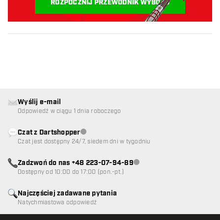
ROZPOCZNIJ PRZEWODNIK WYBORU
Wyślij e-mail
Odpowiedź w ciągu 1 dnia roboczego
Czat z Dartshopper
Obsługa klienta niedostępna
Czat jest dostępny 24/7, siedem dni w tygodniu
Zadzwoń do nas +48 223-07-94-89
Obsługa klienta niedostępna
Dostępny od 10:00 do 17:00 (pon.-pt.)
Najczęściej zadawane pytania
Natychmiastowa odpowiedź