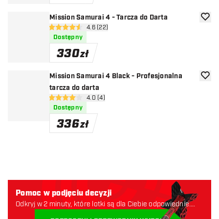
Mission Samurai 4 - Tarcza do Darta
dodaj 
otwórz panel recenzji
4.6 (22)
4.6 gwiazdki oceny
Dostępny
330
zł
Mission Samurai 4 Black - Profesjonalna
dodaj 
tarcza do darta
otwórz panel recenzji
4.0 (4)
4 gwiazdki oceny
Dostępny
336
zł
Pomoc w podjęciu decyzji
Odkryj w 2 minuty, które lotki są dla Ciebie odpowiednie.
Zaczynajmy: