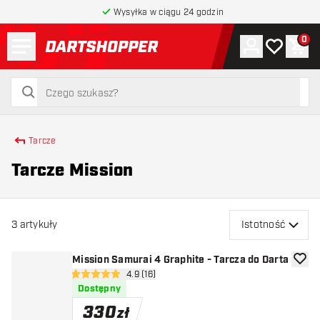
Wysyłka w ciągu 24 godzin
Menu
0
Konto
Moja lista 
Kos
powrót do strony głównej
szukaj
szukaj
Tarcze
Tarcze Mission
3
artykuły
Istotność
Mission Samurai 4 Graphite - Tarcza do Darta
dodaj 
otwórz panel recenzji
4.9 (16)
4.9 gwiazdki oceny
Dostępny
330
zł