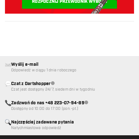
ROZPOCZNIJ PRZEWODNIK WYBORU
Wyślij e-mail
Odpowiedź w ciągu 1 dnia roboczego
Czat z Dartshopper
Obsługa klienta niedostępna
Czat jest dostępny 24/7, siedem dni w tygodniu
Zadzwoń do nas +48 223-07-94-89
Obsługa klienta niedostępna
Dostępny od 10:00 do 17:00 (pon.-pt.)
Najczęściej zadawane pytania
Natychmiastowa odpowiedź