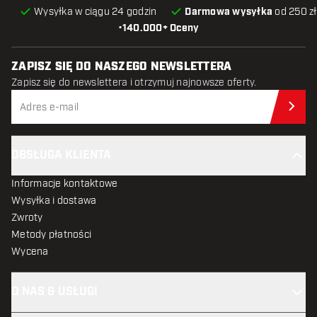
Wysyłka w ciągu 24 godzin
Darmowa wysyłka
od 250 zł
•
140.000+ Oceny
ZAPISZ SIĘ DO NASZEGO NEWSLETTERA
Zapisz się do newslettera i otrzymuj najnowsze oferty.
Zap
OBSŁUGA KLIENTA
Informacje kontaktowe
Wysyłka i dostawa
Zwroty
Metody płatności
Wycena
O NAS & USŁUGI