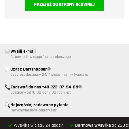
PRZEJDŹ DO STRONY GŁÓWNEJ
Wyślij e-mail
Odpowiedź w ciągu 1 dnia roboczego
Czat z Dartshopper
Obsługa klienta niedostępna
Czat jest dostępny 24/7, siedem dni w tygodniu
Zadzwoń do nas +48 223-07-94-89
Obsługa klienta niedostępna
Dostępny od 10:00 do 17:00 (pon.-pt.)
Najczęściej zadawane pytania
Natychmiastowa odpowiedź
Wysyłka w ciągu 24 godzin
Darmowa wysyłka
od 250 zł