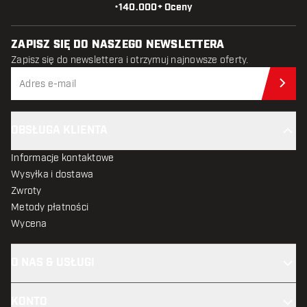
•
140.000+ Oceny
ZAPISZ SIĘ DO NASZEGO NEWSLETTERA
Zapisz się do newslettera i otrzymuj najnowsze oferty.
Zap
OBSŁUGA KLIENTA
Informacje kontaktowe
Wysyłka i dostawa
Zwroty
Metody płatności
Wycena
O NAS & USŁUGI
KONTO