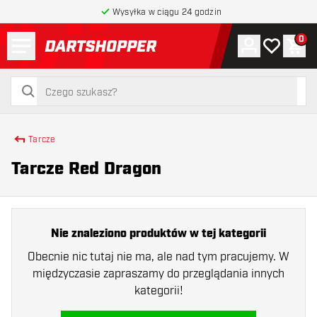
Wysyłka w ciągu 24 godzin
Menu
0
Konto
Moja lista 
Kos
powrót do strony głównej
szukaj
szukaj
Tarcze
Tarcze Red Dragon
Nie znaleziono produktów w tej kategorii
Obecnie nic tutaj nie ma, ale nad tym pracujemy. W
międzyczasie zapraszamy do przeglądania innych
kategorii!