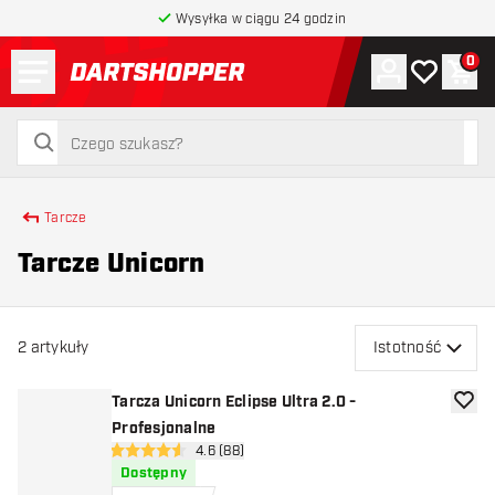
Wysyłka w ciągu 24 godzin
Menu
0
Konto
Moja lista 
Kos
powrót do strony głównej
szukaj
szukaj
Tarcze
Tarcze Unicorn
2
artykuły
Istotność
Tarcza Unicorn Eclipse Ultra 2.0 -
dodaj 
Profesjonalne
otwórz panel recenzji
4.6 (88)
4.6 gwiazdki oceny
Dostępny