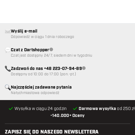
Wyślij e-mail
Odpowiedź w ciągu 1 dnia roboczego
Czat z Dartshopper
Obsługa klienta niedostępna
Czat jest dostępny 24/7, siedem dni w tygodniu
Zadzwoń do nas +48 223-07-94-89
Obsługa klienta niedostępna
Dostępny od 10:00 do 17:00 (pon.-pt.)
Najczęściej zadawane pytania
Natychmiastowa odpowiedź
Wysyłka w ciągu 24 godzin
Darmowa wysyłka
od 250 zł
•
140.000+ Oceny
ZAPISZ SIĘ DO NASZEGO NEWSLETTERA